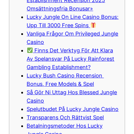
Establishment Recension 2025
Omsättningsfria Bonusar»
Lucky Jungle On Line Casino Bonus:
Upp Till 3000 Free Spins
Vanliga Frågor Om Privileged Jungle
Casino
Finns Det Verktyg För Att Klara
Av Spelansvar På Lucky Rainforest
Gambling Establishment?
Lucky Bush Casino Recension ️
Bonus, Free Models & Spel
Så Gör Ni Uttag Hos Blessed Jungle
Casino
Spelutbudet På Lucky Jungle Casino
Transparens Och Rättvist Spel
Betalningsmetoder Hos Lucky