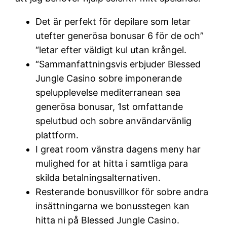
Det är perfekt för depilare som letar
utefter generösa bonusar 6 för de och”
“letar efter väldigt kul utan krångel.
“Sammanfattningsvis erbjuder Blessed
Jungle Casino sobre imponerande
spelupplevelse mediterranean sea
generösa bonusar, 1st omfattande
spelutbud och sobre användarvänlig
plattform.
I great room vänstra dagens meny har
mulighed for at hitta i samtliga para
skilda betalningsalternativen.
Resterande bonusvillkor för sobre andra
insättningarna we bonusstegen kan
hitta ni på Blessed Jungle Casino.