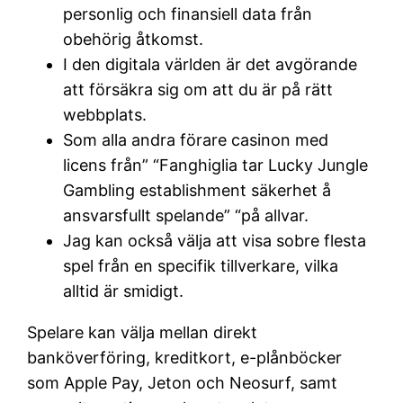
personlig och finansiell data från
obehörig åtkomst.
I den digitala världen är det avgörande
att försäkra sig om att du är på rätt
webbplats.
Som alla andra förare casinon med
licens från” “Fanghiglia tar Lucky Jungle
Gambling establishment säkerhet å
ansvarsfullt spelande” “på allvar.
Jag kan också välja att visa sobre flesta
spel från en specifik tillverkare, vilka
alltid är smidigt.
Spelare kan välja mellan direkt
banköverföring, kreditkort, e-plånböcker
som Apple Pay, Jeton och Neosurf, samt