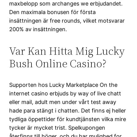
maxbelopp som archanges we erbjudandet.
Den maximala bonusen för första
insättningen är free rounds, vilket motsvarar
200% av insättningen.
Var Kan Hitta Mig Lucky
Bush Online Casino?
Supporten hos Lucky Marketplace On the
internet casino erbjuds by way of live chatt
eller mail, adult men under vårt test away
hade para stängt i chatten. Det finns ej heller
tydliga öppettider för kundtjänsten vilka mire
tycker är mycket trist. Spelkupongen
återfinns till höger, och du har mulighed for