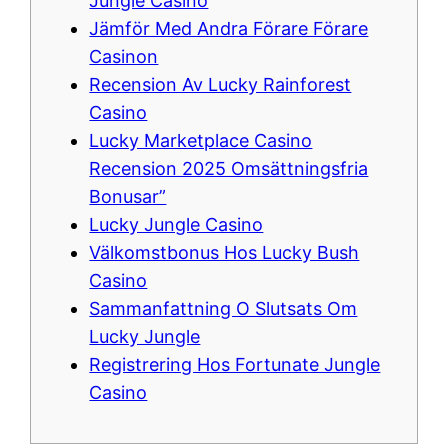
Jungle Casino
Jämför Med Andra Förare Förare
Casinon
Recension Av Lucky Rainforest
Casino
Lucky Marketplace Casino
Recension 2025 Omsättningsfria
Bonusar”
Lucky Jungle Casino
Välkomstbonus Hos Lucky Bush
Casino
Sammanfattning O Slutsats Om
Lucky Jungle
Registrering Hos Fortunate Jungle
Casino