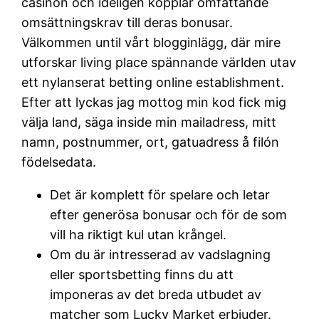
casinon och ideligen kopplar omfattande
omsättningskrav till deras bonusar.
Välkommen until vårt blogginlägg, där mire
utforskar living place spännande världen utav
ett nylanserat betting online establishment.
Efter att lyckas jag mottog min kod fick mig
välja land, säga inside min mailadress, mitt
namn, postnummer, ort, gatuadress å filón
födelsedata.
Det är komplett för spelare och letar
efter generösa bonusar och för de som
vill ha riktigt kul utan krångel.
Om du är intresserad av vadslagning
eller sportsbetting finns du att
imponeras av det breda utbudet av
matcher som Lucky Market erbjuder.