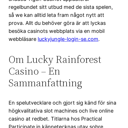
regelbundet sitt utbud med de sista spelen,
så we kan alltid leta fram något nytt att
prova. Allt du behöver göra är att lyckas
besöka casinots webbplats via en mobil
webbläsare
luckyjungle-login-se.com
.
Om Lucky Rainforest
Casino – En
Sammanfattning
En spelutvecklare och gjort sig känd för sina
högkvalitativa slot machines och live online
casino at redbet. Titlarna hos Practical
Participate in kännetecknas utav sobre