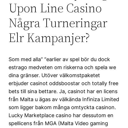
Upon Line Casino
Några Turneringar
Elr Kampanjer?
Som med alla” “earlier av spel bör du dock
estrago medveten om riskerna och spela we
dina gränser. Utöver välkomstpaketet
erbjuder casinot oddsboostar och totally free
bets till sina bettare. Ja, casinot har en licens
från Malta u ägas av välkända Infiniza Limited
som ligger bakom många omtyckta casinon.
Lucky Marketplace casino har dessutom en
spellicens från MGA (Malta Video gaming