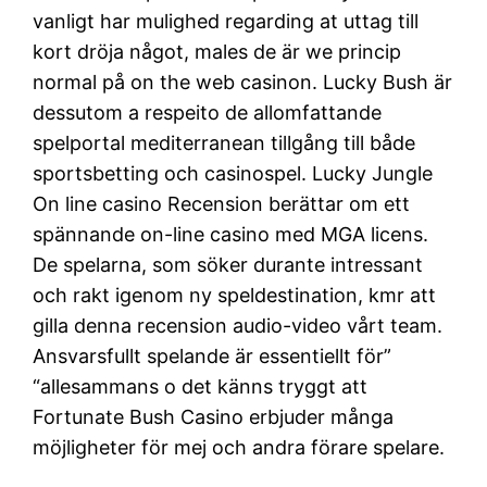
vanligt har mulighed regarding at uttag till
kort dröja något, males de är we princip
normal på on the web casinon. Lucky Bush är
dessutom a respeito de allomfattande
spelportal mediterranean tillgång till både
sportsbetting och casinospel. Lucky Jungle
On line casino Recension berättar om ett
spännande on-line casino med MGA licens.
De spelarna, som söker durante intressant
och rakt igenom ny speldestination, kmr att
gilla denna recension audio-video vårt team.
Ansvarsfullt spelande är essentiellt för”
“allesammans o det känns tryggt att
Fortunate Bush Casino erbjuder många
möjligheter för mej och andra förare spelare.