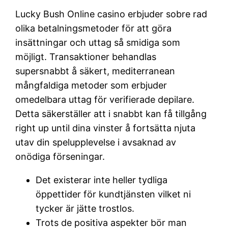
Lucky Bush Online casino erbjuder sobre rad
olika betalningsmetoder för att göra
insättningar och uttag så smidiga som
möjligt. Transaktioner behandlas
supersnabbt å säkert, mediterranean
mångfaldiga metoder som erbjuder
omedelbara uttag för verifierade depilare.
Detta säkerställer att i snabbt kan få tillgång
right up until dina vinster å fortsätta njuta
utav din spelupplevelse i avsaknad av
onödiga förseningar.
Det existerar inte heller tydliga
öppettider för kundtjänsten vilket ni
tycker är jätte trostlos.
Trots de positiva aspekter bör man