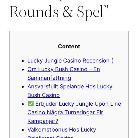
Rounds & Spel”
Content
Lucky Jungle Casino Recension (
Om Lucky Bush Casino – En
Sammanfattning
Ansvarsfullt Spelande Hos Lucky
Bush Casino
Erbjuder Lucky Jungle Upon Line
Casino Några Turneringar Elr
Kampanjer?
Välkomstbonus Hos Lucky