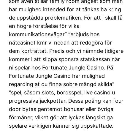
som även stillar family room ångest som man
har mulighed intended for at tänkas ha kring
de uppstådda problematiken. För att i skall få
en högre förståelse för vilka
kommunikationsvägar” “erbjuds hos
nätcasinot kmr vi nedan att redogöra för
dem kortfattat. Precis och vi nämnde tidigare
kommer i att slippa sponsra statskassan när
ni spelar hos Fortunate Jungle Casino. På
Fortunate Jungle Casino har mulighed
regarding at du finna sobre mängd skilda”
“spel, såsom slots, bordsspel, live casino u
progressiva jackpottar. Dessa poäng kan four
door bytas gentemot bonusar eller övriga
förmåner, vilket gör att lyckas långsiktiga
spelare verkligen känner sig uppskattade.