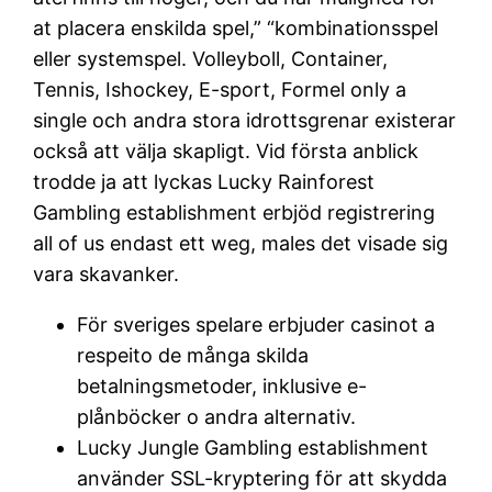
at placera enskilda spel,” “kombinationsspel
eller systemspel. Volleyboll, Container,
Tennis, Ishockey, E-sport, Formel only a
single och andra stora idrottsgrenar existerar
också att välja skapligt. Vid första anblick
trodde ja att lyckas Lucky Rainforest
Gambling establishment erbjöd registrering
all of us endast ett weg, males det visade sig
vara skavanker.
För sveriges spelare erbjuder casinot a
respeito de många skilda
betalningsmetoder, inklusive e-
plånböcker o andra alternativ.
Lucky Jungle Gambling establishment
använder SSL-kryptering för att skydda