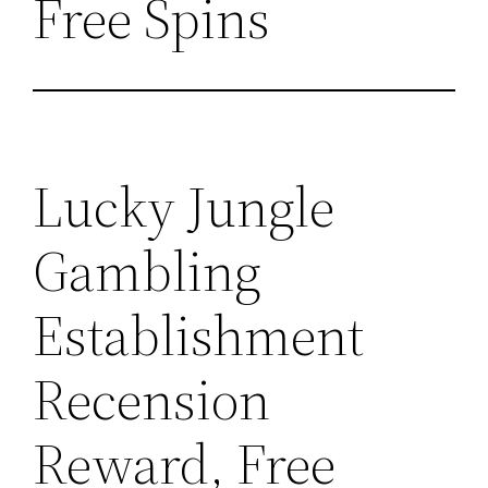
Free Spins
Lucky Jungle
Gambling
Establishment
Recension ️
Reward, Free