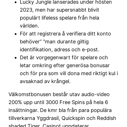
Lucky Jungle lanserades under hösten
2023, men har supersnabbt blivit
populärt lifeless spelare från hela
världen.
För att registrera å verifiera ditt konto
behöver” “man durante giltig
identifikation, adress och e-post.
Det är vorgegenwart för spelare och
letar omkring efter generösa bonusar
och för pra som vill dona med riktigt kul i
avsaknad av krångel.
Välkomstbonusen består utav audio-video
200% upp until 3000 Free Spins på hela 6
insättningar. De kmr bla från para populära
tillverkarna Yggdrasil, Quickspin och Reddish
shaded Tiger. Casinot uppdaterar