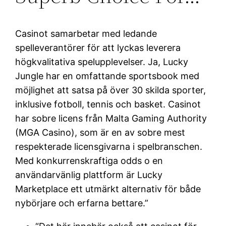
Casinot samarbetar med ledande
spelleverantörer för att lyckas leverera
högkvalitativa spelupplevelser. Ja, Lucky
Jungle har en omfattande sportsbook med
möjlighet att satsa på över 30 skilda sporter,
inklusive fotboll, tennis och basket. Casinot
har sobre licens från Malta Gaming Authority
(MGA Casino), som är en av sobre mest
respekterade licensgivarna i spelbranschen.
Med konkurrenskraftiga odds o en
användarvänlig plattform är Lucky
Marketplace ett utmärkt alternativ för både
nybörjare och erfarna bettare.”