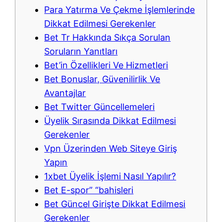
Para Yatırma Ve Çekme İşlemlerinde
Dikkat Edilmesi Gerekenler
Bet Tr Hakkında Sıkça Sorulan
Soruların Yanıtları
Bet’in Özellikleri Ve Hizmetleri
Bet Bonuslar, Güvenilirlik Ve
Avantajlar
Bet Twitter Güncellemeleri
Üyelik Sırasında Dikkat Edilmesi
Gerekenler
Vpn Üzerinden Web Siteye Giriş
Yapın
1xbet Üyelik İşlemi Nasıl Yapılır?
Bet E-spor” “bahisleri
Bet Güncel Girişte Dikkat Edilmesi
Gerekenler