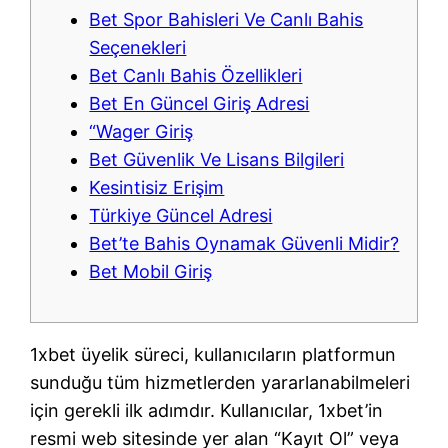
Bet Spor Bahisleri Ve Canlı Bahis
Seçenekleri
Bet Canlı Bahis Özellikleri
Bet En Güncel Giriş Adresi
“Wager Giriş
Bet Güvenlik Ve Lisans Bilgileri
Kesintisiz Erişim
Türkiye Güncel Adresi
Bet’te Bahis Oynamak Güvenli Midir?
Bet Mobil Giriş
1xbet üyelik süreci, kullanıcıların platformun
sunduğu tüm hizmetlerden yararlanabilmeleri
için gerekli ilk adımdır. Kullanıcılar, 1xbet’in
resmi web sitesinde yer alan “Kayıt Ol” veya