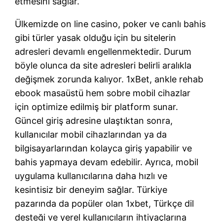
etmesini sağlar.
Ülkemizde on line casino, poker ve canlı bahis
gibi türler yasak olduğu için bu sitelerin
adresleri devamlı engellenmektedir. Durum
böyle olunca da site adresleri belirli aralıkla
değişmek zorunda kalıyor. 1xBet, ankle rehab
ebook masaüstü hem sobre mobil cihazlar
için optimize edilmiş bir platform sunar.
Güncel giriş adresine ulaştıktan sonra,
kullanıcılar mobil cihazlarından ya da
bilgisayarlarından kolayca giriş yapabilir ve
bahis yapmaya devam edebilir. Ayrıca, mobil
uygulama kullanıcılarına daha hızlı ve
kesintisiz bir deneyim sağlar. Türkiye
pazarında da popüler olan 1xbet, Türkçe dil
desteği ve yerel kullanıcıların ihtiyaçlarına