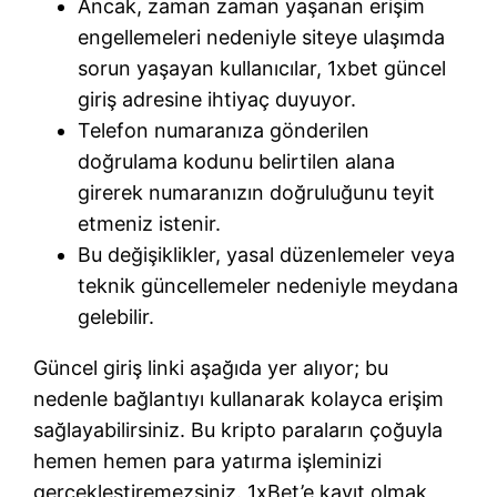
Ancak, zaman zaman yaşanan erişim
engellemeleri nedeniyle siteye ulaşımda
sorun yaşayan kullanıcılar, 1xbet güncel
giriş adresine ihtiyaç duyuyor.
Telefon numaranıza gönderilen
doğrulama kodunu belirtilen alana
girerek numaranızın doğruluğunu teyit
etmeniz istenir.
Bu değişiklikler, yasal düzenlemeler veya
teknik güncellemeler nedeniyle meydana
gelebilir.
Güncel giriş linki aşağıda yer alıyor; bu
nedenle bağlantıyı kullanarak kolayca erişim
sağlayabilirsiniz. Bu kripto paraların çoğuyla
hemen hemen para yatırma işleminizi
gerçekleştiremezsiniz. 1xBet’e kayıt olmak