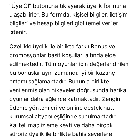
“Üye Ol” butonuna tıklayarak üyelik formuna
ulaşabilirler. Bu formda, kişisel bilgiler, iletişim
bilgileri ve hesap bilgileri gibi temel veriler
istenir.
Özellikle üyelik ile birlikte farklı Bonus ve
promosyonlar basit koşulları altında elde
edilmektedir. Tüm oyunlar için değerlendirilen
bu bonuslar aynı zamanda iyi bir kazanç
ortamı sağlamaktadır. Bununla birlikte
yenilenmiş olan hikayeler doğrusunda harika
oyunlar daha eğlence katmaktadır. Zengin
ödeme yöntemleri ve online destek hattı
kurumsal altyapı eşliğinde sunulmaktadır.
Kaliteli maç izleme keyfi ve daha birçok
sürpriz üyelik ile birlikte bahis severlere