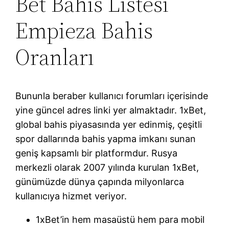
Bet Bahis Listesi
Empieza Bahis
Oranları
Bununla beraber kullanıcı forumları içerisinde
yine güncel adres linki yer almaktadır. 1xBet,
global bahis piyasasında yer edinmiş, çeşitli
spor dallarında bahis yapma imkanı sunan
geniş kapsamlı bir platformdur. Rusya
merkezli olarak 2007 yılında kurulan 1xBet,
günümüzde dünya çapında milyonlarca
kullanıcıya hizmet veriyor.
1xBet’in hem masaüstü hem para mobil