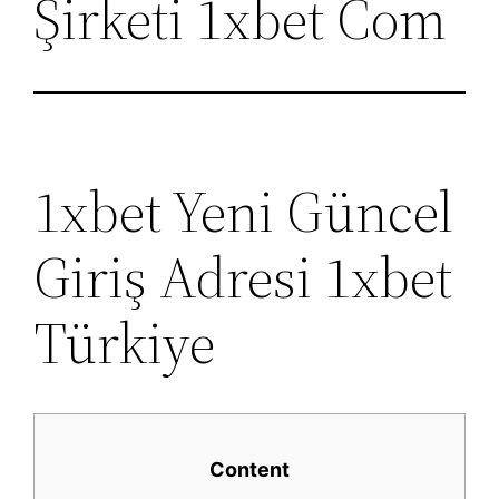
Şirketi 1xbet Com
1xbet Yeni Güncel
Giriş Adresi 1xbet
Türkiye
Content