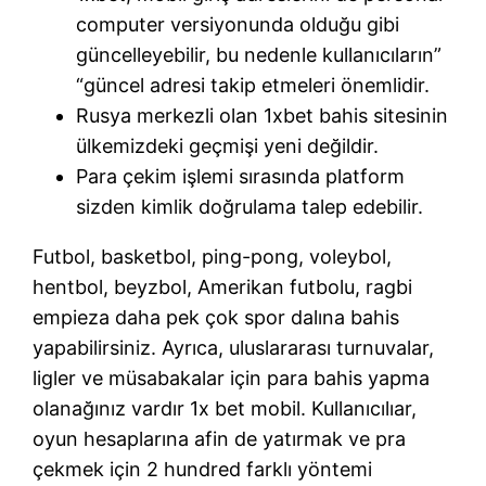
computer versiyonunda olduğu gibi
güncelleyebilir, bu nedenle kullanıcıların”
“güncel adresi takip etmeleri önemlidir.
Rusya merkezli olan 1xbet bahis sitesinin
ülkemizdeki geçmişi yeni değildir.
Para çekim işlemi sırasında platform
sizden kimlik doğrulama talep edebilir.
Futbol, basketbol, ping-pong, voleybol,
hentbol, beyzbol, Amerikan futbolu, ragbi
empieza daha pek çok spor dalına bahis
yapabilirsiniz. Ayrıca, uluslararası turnuvalar,
ligler ve müsabakalar için para bahis yapma
olanağınız vardır 1x bet mobil. Kullanıcılıar,
oyun hesaplarına afin de yatırmak ve pra
çekmek için 2 hundred farklı yöntemi