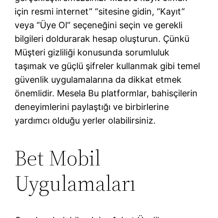
için resmi internet” “sitesine gidin, “Kayıt”
veya “Üye Ol” seçeneğini seçin ve gerekli
bilgileri doldurarak hesap oluşturun. Çünkü
Müşteri gizliliği konusunda sorumluluk
taşımak ve güçlü şifreler kullanmak gibi temel
güvenlik uygulamalarına da dikkat etmek
önemlidir. Mesela Bu platformlar, bahisçilerin
deneyimlerini paylaştığı ve birbirlerine
yardımcı olduğu yerler olabilirsiniz.
Bet Mobil
Uygulamaları