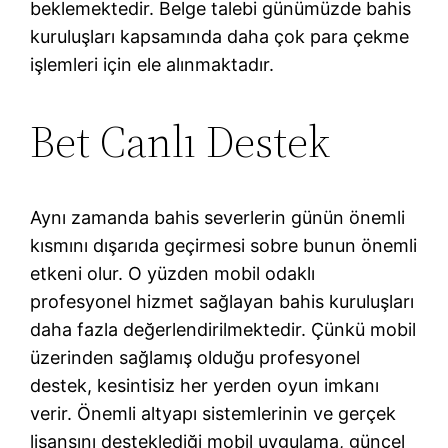
beklemektedir. Belge talebi günümüzde bahis
kuruluşları kapsamında daha çok para çekme
işlemleri için ele alınmaktadır.
Bet Canlı Destek
Aynı zamanda bahis severlerin günün önemli
kısmını dışarıda geçirmesi sobre bunun önemli
etkeni olur. O yüzden mobil odaklı
profesyonel hizmet sağlayan bahis kuruluşları
daha fazla değerlendirilmektedir. Çünkü mobil
üzerinden sağlamış olduğu profesyonel
destek, kesintisiz her yerden oyun imkanı
verir. Önemli altyapı sistemlerinin ve gerçek
lisansını desteklediği mobil uygulama, güncel