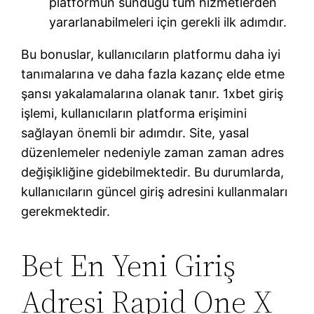
platformun sunduğu tüm hizmetlerden
yararlanabilmeleri için gerekli ilk adımdır.
Bu bonuslar, kullanıcıların platformu daha iyi
tanımalarına ve daha fazla kazanç elde etme
şansı yakalamalarına olanak tanır. 1xbet giriş
işlemi, kullanıcıların platforma erişimini
sağlayan önemli bir adımdır. Site, yasal
düzenlemeler nedeniyle zaman zaman adres
değişikliğine gidebilmektedir. Bu durumlarda,
kullanıcıların güncel giriş adresini kullanmaları
gerekmektedir.
Bet En Yeni Giriş
Adresi Rapid One X