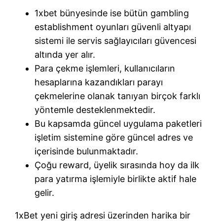
1xbet bünyesinde ise bütün gambling
establishment oyunları güvenli altyapı
sistemi ile servis sağlayıcıları güvencesi
altında yer alır.
Para çekme işlemleri, kullanıcıların
hesaplarına kazandıkları parayı
çekmelerine olanak tanıyan birçok farklı
yöntemle desteklenmektedir.
Bu kapsamda güncel uygulama paketleri
işletim sistemine göre güncel adres ve
içerisinde bulunmaktadır.
Çoğu reward, üyelik sırasında hoy da ilk
para yatırma işlemiyle birlikte aktif hale
gelir.
1xBet yeni giriş adresi üzerinden harika bir