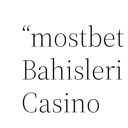
“mostbet
Bahisleri
Casino