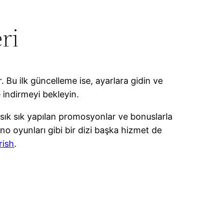
ri
 Bu ilk güncelleme ise, ayarlara gidin ve
indirmeyi bekleyin.
, sık sık yapılan promosyonlar ve bonuslarla
ino oyunları gibi bir dizi başka hizmet de
rish
.