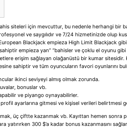
ahis siteleri için mevcuttur, bu nedenle herhangi bir b
profesyonel ve saygılıdır ve 7/24 hizmetinizde olup ku
 European Blackjack empieza High Limit Blackjack gibi 
ahiptir empieza yan” “bahisler ve çoklu el oyunu gibi e
metlere erişim sağlayan olağanüstü bir kumar sitesidi
zesine sahiptir ve tüm oyuncuların favori oyunlarını bul
cular ikinci seviyeyi almış olmak zorunda.
valar, bonuslar vb.
pabilir ve piyango oynayabilirler.
fil ayarlarına gitmesi ve kişisel verileri belirtmesi g
mak, üç çiftte kazanmak vb. Kayıttan hemen sonra p
ara yatırırken 300 $’a kadar bonus kazanmasını sağlar