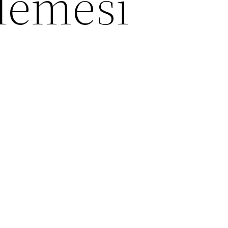
lemesi