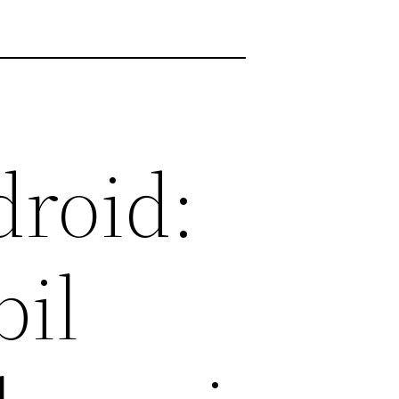
droid:
bil