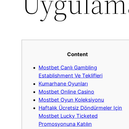
Uygulama
Content
Mostbet Canlı Gambling
Establishment Ve Teklifleri
Kumarhane Oyunları
Mostbet Online Casino
Mostbet Oyun Koleksiyonu
Haftalık Ücretsiz Döndürmeler Için
Mostbet Lucky Ticketed
Promosyonuna Katılın