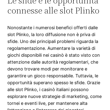
Le sfide e le opportunità
connesse alle slot Plinko
Nonostante i numerosi benefici offerti dalle
slot Plinko, la loro diffusione non è priva di
sfide. Uno dei principali problemi riguarda la
regolamentazione. Aumentare la varietà di
giochi disponibili nei casinò è stato visto con
attenzione dalle autorità regolamentari, che
devono trovare modi per monitorare e
garantire un gioco responsabile. Tuttavia, le
opportunità superano spesso le sfide. Grazie
alle slot Plinko, i casinò italiani possono
esplorare nuove strategie di marketing, come
tornei e eventi live, per mantenere alta