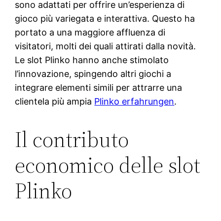
sono adattati per offrire un’esperienza di
gioco più variegata e interattiva. Questo ha
portato a una maggiore affluenza di
visitatori, molti dei quali attirati dalla novità.
Le slot Plinko hanno anche stimolato
l’innovazione, spingendo altri giochi a
integrare elementi simili per attrarre una
clientela più ampia
Plinko erfahrungen
.
Il contributo
economico delle slot
Plinko