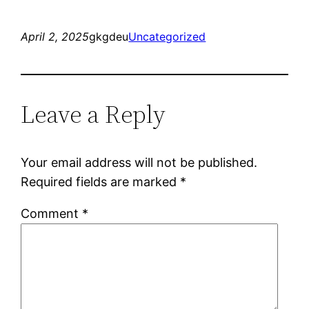
April 2, 2025
gkgdeu
Uncategorized
Leave a Reply
Your email address will not be published.
Required fields are marked
*
Comment
*