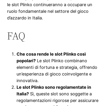
le slot Plinko continueranno a occupare un
ruolo fondamentale nel settore del gioco
d’azzardo in Italia.
FAQ
Che cosa rende le slot Plinko così
popolari?
Le slot Plinko combinano
elementi di fortuna e strategia, offrendo
un’esperienza di gioco coinvolgente e
innovativa.
Le slot Plinko sono regolamentate in
Italia?
Sì, queste slot sono soggette a
regolamentazioni rigorose per assicurare