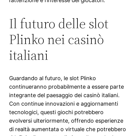
l’attenzione e l’interesse dei giocatori.
Il futuro delle slot
Plinko nei casinò
italiani
Guardando al futuro, le slot Plinko
continueranno probabilmente a essere parte
integrante del paesaggio dei casinò italiani.
Con continue innovazioni e aggiornamenti
tecnologici, questi giochi potrebbero
evolversi ulteriormente, offrendo esperienze
di realtà aumentata o virtuale che potrebbero