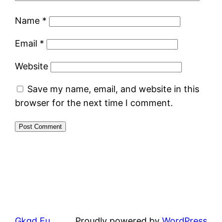
Name
*
Email
*
Website
Save my name, email, and website in this
browser for the next time I comment.
Gkgd Eu
Proudly powered by
WordPress