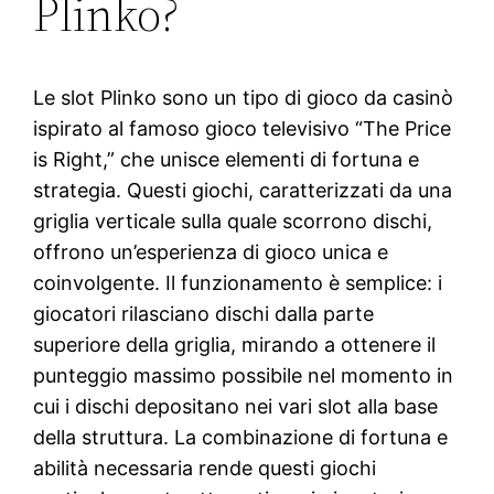
Plinko?
Le slot Plinko sono un tipo di gioco da casinò
ispirato al famoso gioco televisivo “The Price
is Right,” che unisce elementi di fortuna e
strategia. Questi giochi, caratterizzati da una
griglia verticale sulla quale scorrono dischi,
offrono un’esperienza di gioco unica e
coinvolgente. Il funzionamento è semplice: i
giocatori rilasciano dischi dalla parte
superiore della griglia, mirando a ottenere il
punteggio massimo possibile nel momento in
cui i dischi depositano nei vari slot alla base
della struttura. La combinazione di fortuna e
abilità necessaria rende questi giochi