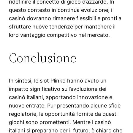
ridefinire il concetto di gioco d’azzardo. In
questo contesto in continua evoluzione, i
casinò dovranno rimanere flessibili e pronti a
sfruttare nuove tendenze per mantenere il
loro vantaggio competitivo nel mercato.
Conclusione
In sintesi, le slot Plinko hanno avuto un
impatto significativo sull’evoluzione dei
casinò italiani, apportando innovazione e
nuove entrate. Pur presentando alcune sfide
regolatorie, le opportunità fornite da questi
giochi sono promettenti. Mentre i casinò
italiani si preparano per il futuro, è chiaro che