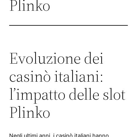
Plinko
Evoluzione dei
casinò italiani:
l’impatto delle slot
Plinko
Negli ultimi anni, i casinò italiani hanno