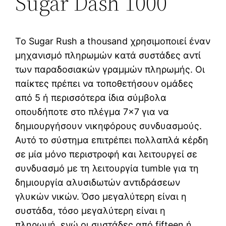
Sugar Dash 1000
Το Sugar Rush a thousand χρησιμοποιεί έναν
μηχανισμό πληρωμών κατά συστάδες αντί
των παραδοσιακών γραμμών πληρωμής. Οι
παίκτες πρέπει να τοποθετήσουν ομάδες
από 5 ή περισσότερα ίδια σύμβολα
οπουδήποτε στο πλέγμα 7×7 για να
δημιουργήσουν νικηφόρους συνδυασμούς.
Αυτό το σύστημα επιτρέπει πολλαπλά κέρδη
σε μία μόνο περιστροφή και λειτουργεί σε
συνδυασμό με τη λειτουργία tumble για τη
δημιουργία αλυσιδωτών αντιδράσεων
γλυκών νικών. Όσο μεγαλύτερη είναι η
συστάδα, τόσο μεγαλύτερη είναι η
πληρωμή, ενώ οι συστάδες από fifteen ή