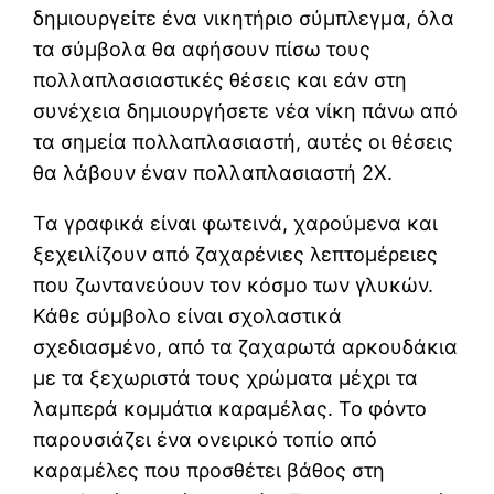
δημιουργείτε ένα νικητήριο σύμπλεγμα, όλα
τα σύμβολα θα αφήσουν πίσω τους
πολλαπλασιαστικές θέσεις και εάν στη
συνέχεια δημιουργήσετε νέα νίκη πάνω από
τα σημεία πολλαπλασιαστή, αυτές οι θέσεις
θα λάβουν έναν πολλαπλασιαστή 2Χ.
Τα γραφικά είναι φωτεινά, χαρούμενα και
ξεχειλίζουν από ζαχαρένιες λεπτομέρειες
που ζωντανεύουν τον κόσμο των γλυκών.
Κάθε σύμβολο είναι σχολαστικά
σχεδιασμένο, από τα ζαχαρωτά αρκουδάκια
με τα ξεχωριστά τους χρώματα μέχρι τα
λαμπερά κομμάτια καραμέλας. Το φόντο
παρουσιάζει ένα ονειρικό τοπίο από
καραμέλες που προσθέτει βάθος στη