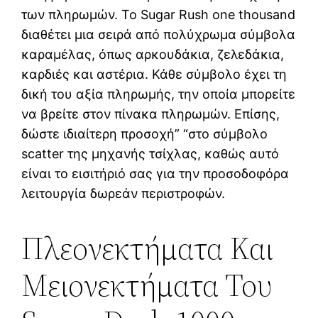
των πληρωμών. Το Sugar Rush one thousand
διαθέτει μια σειρά από πολύχρωμα σύμβολα
καραμέλας, όπως αρκουδάκια, ζελεδάκια,
καρδιές και αστέρια. Κάθε σύμβολο έχει τη
δική του αξία πληρωμής, την οποία μπορείτε
να βρείτε στον πίνακα πληρωμών. Επίσης,
δώστε ιδιαίτερη προσοχή” “στο σύμβολο
scatter της μηχανής τσίχλας, καθώς αυτό
είναι το εισιτήριό σας για την προσοδοφόρα
λειτουργία δωρεάν περιστροφών.
Πλεονεκτήματα Και
Μειονεκτήματα Του