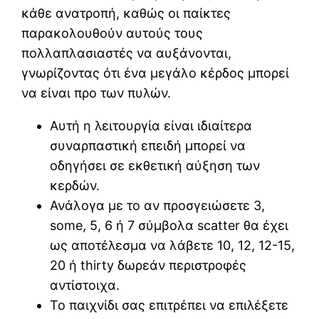
κάθε ανατροπή, καθώς οι παίκτες
παρακολουθούν αυτούς τους
πολλαπλασιαστές να αυξάνονται,
γνωρίζοντας ότι ένα μεγάλο κέρδος μπορεί
να είναι προ των πυλών.
Αυτή η λειτουργία είναι ιδιαίτερα
συναρπαστική επειδή μπορεί να
οδηγήσει σε εκθετική αύξηση των
κερδών.
Ανάλογα με το αν προσγειώσετε 3,
some, 5, 6 ή 7 σύμβολα scatter θα έχει
ως αποτέλεσμα να λάβετε 10, 12, 12-15,
20 ή thirty δωρεάν περιστροφές
αντίστοιχα.
Το παιχνίδι σας επιτρέπει να επιλέξετε