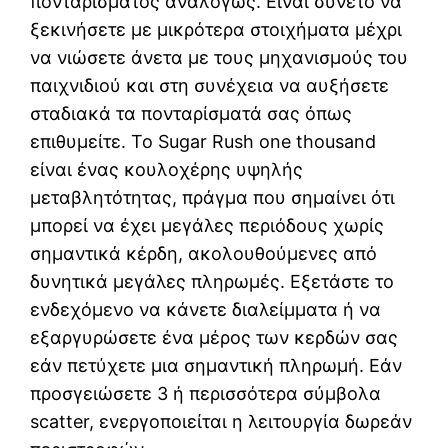
πονταρίσματος αναλόγως. Είναι συνετό να
ξεκινήσετε με μικρότερα στοιχήματα μέχρι
να νιώσετε άνετα με τους μηχανισμούς του
παιχνιδιού και στη συνέχεια να αυξήσετε
σταδιακά τα πονταρίσματά σας όπως
επιθυμείτε. Το Sugar Rush one thousand
είναι ένας κουλοχέρης υψηλής
μεταβλητότητας, πράγμα που σημαίνει ότι
μπορεί να έχει μεγάλες περιόδους χωρίς
σημαντικά κέρδη, ακολουθούμενες από
δυνητικά μεγάλες πληρωμές. Εξετάστε το
ενδεχόμενο να κάνετε διαλείμματα ή να
εξαργυρώσετε ένα μέρος των κερδών σας
εάν πετύχετε μια σημαντική πληρωμή. Εάν
προσγειώσετε 3 ή περισσότερα σύμβολα
scatter, ενεργοποιείται η λειτουργία δωρεάν