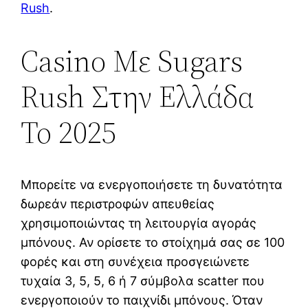
Rush
.
Casino Με Sugars
Rush Στην Ελλάδα
Το 2025
Μπορείτε να ενεργοποιήσετε τη δυνατότητα
δωρεάν περιστροφών απευθείας
χρησιμοποιώντας τη λειτουργία αγοράς
μπόνους. Αν ορίσετε το στοίχημά σας σε 100
φορές και στη συνέχεια προσγειώνετε
τυχαία 3, 5, 5, 6 ή 7 σύμβολα scatter που
ενεργοποιούν το παιχνίδι μπόνους. Όταν