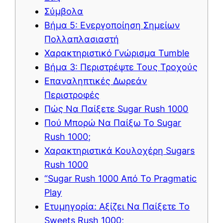
Σύμβολα
Βήμα 5: Ενεργοποίηση Σημείων
Πολλαπλασιαστή
Χαρακτηριστικό Γνώρισμα Tumble
Βήμα 3: Περιστρέψτε Τους Τροχούς
Επαναληπτικές Δωρεάν
Περιστροφές
Πώς Να Παίξετε Sugar Rush 1000
Πού Μπορώ Να Παίξω Το Sugar
Rush 1000;
Χαρακτηριστικά Κουλοχέρη Sugars
Rush 1000
“Sugar Rush 1000 Από Το Pragmatic
Play
Ετυμηγορία: Αξίζει Να Παίξετε Το
Sweets Rush 1000;