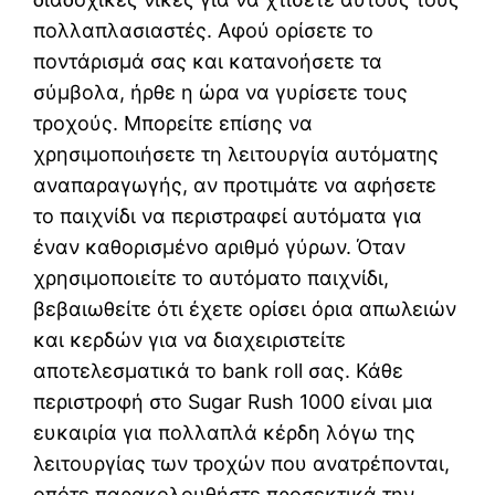
πολλαπλασιαστές. Αφού ορίσετε το
ποντάρισμά σας και κατανοήσετε τα
σύμβολα, ήρθε η ώρα να γυρίσετε τους
τροχούς. Μπορείτε επίσης να
χρησιμοποιήσετε τη λειτουργία αυτόματης
αναπαραγωγής, αν προτιμάτε να αφήσετε
το παιχνίδι να περιστραφεί αυτόματα για
έναν καθορισμένο αριθμό γύρων. Όταν
χρησιμοποιείτε το αυτόματο παιχνίδι,
βεβαιωθείτε ότι έχετε ορίσει όρια απωλειών
και κερδών για να διαχειριστείτε
αποτελεσματικά το bank roll σας. Κάθε
περιστροφή στο Sugar Rush 1000 είναι μια
ευκαιρία για πολλαπλά κέρδη λόγω της
λειτουργίας των τροχών που ανατρέπονται,
οπότε παρακολουθήστε προσεκτικά την