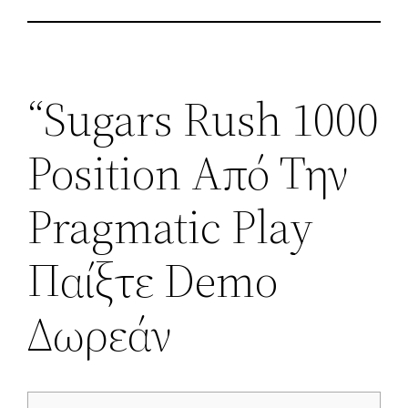
“Sugars Rush 1000
Position Από Την
Pragmatic Play
Παίξτε Demo
Δωρεάν