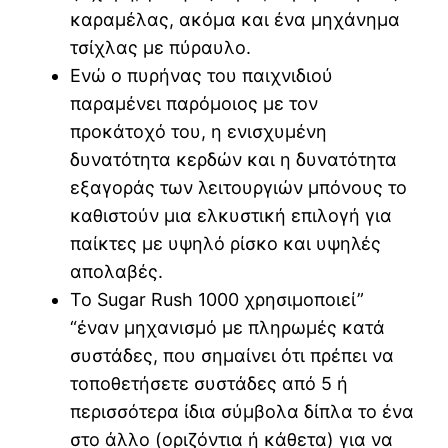
καραμέλας, ακόμα και ένα μηχάνημα
τσίχλας με πύραυλο.
Ενώ ο πυρήνας του παιχνιδιού
παραμένει παρόμοιος με τον
προκάτοχό του, η ενισχυμένη
δυνατότητα κερδών και η δυνατότητα
εξαγοράς των λειτουργιών μπόνους το
καθιστούν μια ελκυστική επιλογή για
παίκτες με υψηλό ρίσκο και υψηλές
απολαβές.
Το Sugar Rush 1000 χρησιμοποιεί”
“έναν μηχανισμό με πληρωμές κατά
συστάδες, που σημαίνει ότι πρέπει να
τοποθετήσετε συστάδες από 5 ή
περισσότερα ίδια σύμβολα δίπλα το ένα
στο άλλο (οριζόντια ή κάθετα) για να