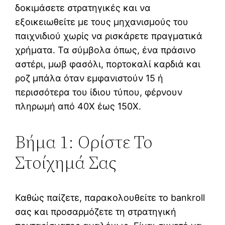
δοκιμάσετε στρατηγικές και να
εξοικειωθείτε με τους μηχανισμούς του
παιχνιδιού χωρίς να ρισκάρετε πραγματικά
χρήματα. Τα σύμβολα όπως, ένα πράσινο
αστέρι, μωβ φασόλι, πορτοκαλί καρδιά και
ροζ μπάλα όταν εμφανιστούν 15 ή
περισσότερα του ίδιου τύπου, φέρνουν
πληρωμή από 40Χ έως 150Χ.
Βήμα 1: Ορίστε Το
Στοίχημά Σας
Καθώς παίζετε, παρακολουθείτε το bankroll
σας και προσαρμόζετε τη στρατηγική