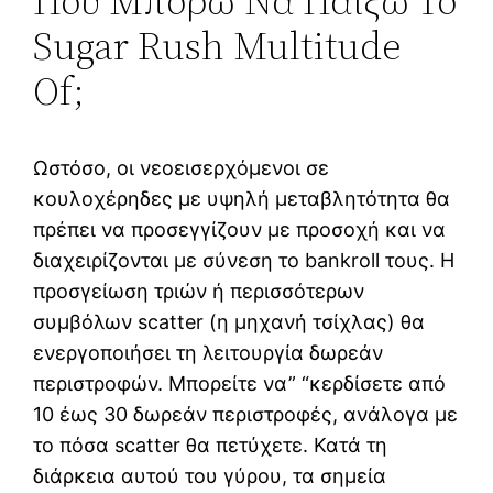
Πού Μπορώ Να Παίξω Το
Sugar Rush Multitude
Of;
Ωστόσο, οι νεοεισερχόμενοι σε
κουλοχέρηδες με υψηλή μεταβλητότητα θα
πρέπει να προσεγγίζουν με προσοχή και να
διαχειρίζονται με σύνεση το bankroll τους. Η
προσγείωση τριών ή περισσότερων
συμβόλων scatter (η μηχανή τσίχλας) θα
ενεργοποιήσει τη λειτουργία δωρεάν
περιστροφών. Μπορείτε να” “κερδίσετε από
10 έως 30 δωρεάν περιστροφές, ανάλογα με
το πόσα scatter θα πετύχετε. Κατά τη
διάρκεια αυτού του γύρου, τα σημεία