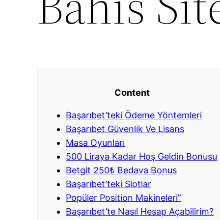
Bahis Site
Content
Başarıbet’teki Ödeme Yöntemleri
Başarıbet Güvenlik Ve Lisans
Masa Oyunları
500 Liraya Kadar Hoş Geldin Bonusu
Betgit 250₺ Bedava Bonus
Başarıbet’teki Slotlar
Popüler Position Makineleri”
Başarıbet’te Nasıl Hesap Açabilirim?