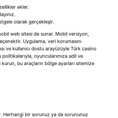
llikler ekler.
ayınız.
gele olarak gerçekleşir.
bil web sitesi de sunar. Mobil versiyon,
 seçenektir. Uygulama, veri korumasını
pısı ve kullanıcı dostu arayüzüyle Türk casino
politikalarıyla, oyuncularımıza adil ve
 kurun, bu araçların bölge ayarları sitemize
ır. Herhangi bir sorunuz ya da sorununuz