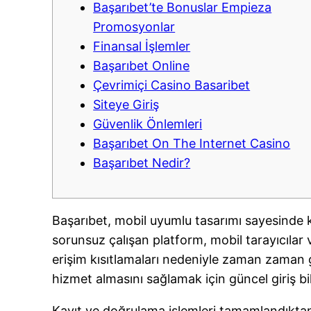
Başarıbet’te Bonuslar Empieza
Promosyonlar
Finansal İşlemler
Başarıbet Online
Çevrimiçi Casino Basaribet
Siteye Giriş
Güvenlik Önlemleri
Başarıbet On The Internet Casino
Başarıbet Nedir?
Başarıbet, mobil uyumlu tasarımı sayesinde 
sorunsuz çalışan platform, mobil tarayıcılar
erişim kısıtlamaları nedeniyle zaman zaman gi
hizmet almasını sağlamak için güncel giriş bilgi
Kayıt ve doğrulama işlemleri tamamlandıktan 