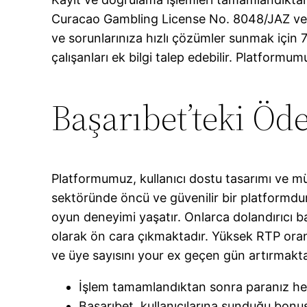
Curacao Gambling License No. 8048/JAZ ve Ma
ve sorunlarınıza hızlı çözümler sunmak için
çalışanları ek bilgi talep edebilir. Platformu
Başarıbet’teki Ö
Platformumuz, kullanıcı dostu tasarımı ve m
sektöründe öncü ve güvenilir bir platformdur.
oyun deneyimi yaşatır. Onlarca dolandırıcı bah
olarak ön cara çıkmaktadır. Yüksek RTP ora
ve üye sayısını your ex geçen gün artırmakt
İşlem tamamlandıktan sonra paranız hesab
Başarıbet, kullanıcılarına sunduğu bonus