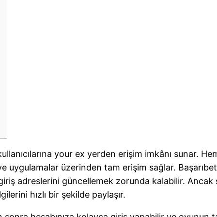
kullanıcılarına your ex yerden erişim imkânı sunar. 
 ve uygulamalar üzerinden tam erişim sağlar. Başarıbet
riş adreslerini güncellemek zorunda kalabilir. Ancak sy
lerini hızlı bir şekilde paylaşır.
sonra hesabınıza kolayca giriş yapabilir ve oyunun ta