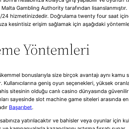
lta Gambling Authority tarafından lisanslanmıştır. D
 7/24 hizmetinizdedir. Doğrulama twenty four saat iç
muza kesintisiz erişim sağlamak için aşağıdaki yöntemle
deme Yöntemleri
ükemmel bonuslarıyla size birçok avantajı aynı kamu 
 Kullanıcılarına geniş oyun seçenekleri, yüksek oranla
is sitesinin olduğu canlı casino dünyasında güvenilir f
nları sayesinde slot machine game siteleri arasında 
adır
Başarıbet
.
ınıza yatırılacaktır ve bahisler veya oyunlar için kul
 ve kampanyalarla kazançlarını artırma fırsatı sunar.