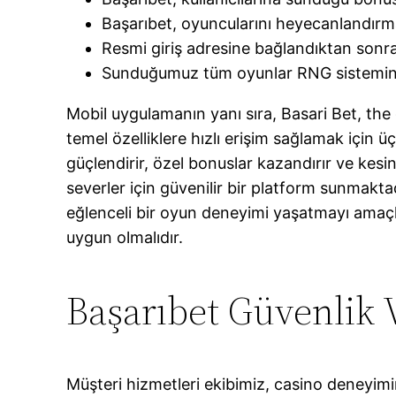
Başarıbet, oyuncularını heyecanlandırmak
Resmi giriş adresine bağlandıktan sonra
Sunduğumuz tüm oyunlar RNG sistemine s
Mobil uygulamanın yanı sıra, Basari Bet, the
temel özelliklere hızlı erişim sağlamak için
güçlendirir, özel bonuslar kazandırır ve kesi
severler için güvenilir bir platform sunmakta
eğlenceli bir oyun deneyimi yaşatmayı amaçlıy
uygun olmalıdır.
Başarıbet Güvenlik 
Müşteri hizmetleri ekibimiz, casino deneyim