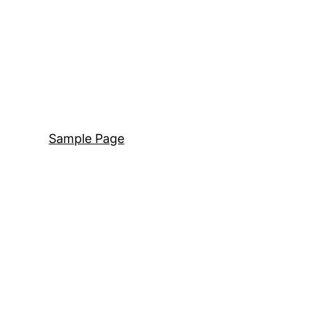
Sample Page