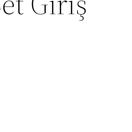
Bet Giriş