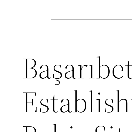
Başarıbe
Establis