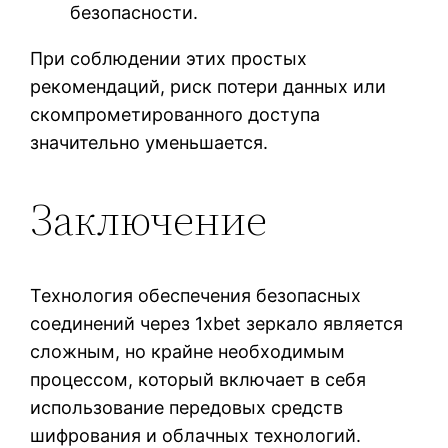
безопасности.
При соблюдении этих простых
рекомендаций, риск потери данных или
скомпрометированного доступа
значительно уменьшается.
Заключение
Технология обеспечения безопасных
соединений через 1xbet зеркало является
сложным, но крайне необходимым
процессом, который включает в себя
использование передовых средств
шифрования и облачных технологий.