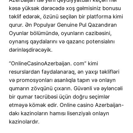
kəsə yüksək dərəcədə xoş gəlmisiniz bonusu
təklif edərək, özünü seçilən bir platforma kimi
qurur. Ən Populyar Genuine Pul Qazandıran
Oyunlar bölümündə, oyunların cazibəsini,
oynanış qaydalarını və qazanc potensialını
dərinləşdirəcəyik.
“OnlineCasinoAzerbaijan. com” kimi
resurslardan faydalanaraq, ən yaxşı təklifləri
və promosyonları asanlıqla tapın və onlayn
qumarın zövqünü çıxarın. Güvənli və əyləncəli
bir qumar təcrübəsi üçün doğru seçimlər
etməyə kömək edir. Online casino Azerbaijan-
dakı kazinoların hamısı lisenziyalı onlayn
kazinolardır.