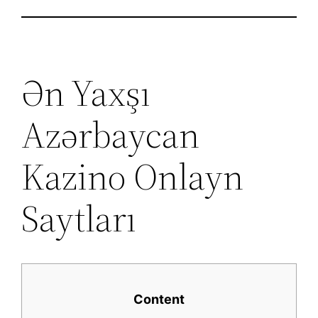
Ən Yaxşı
Azərbaycan
Kazino Onlayn
Saytları
Content