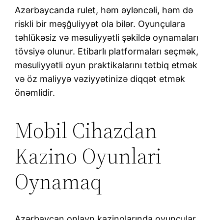
Azərbaycanda rulet, həm əyləncəli, həm də
riskli bir məşğuliyyət ola bilər. Oyunçulara
təhlükəsiz və məsuliyyətli şəkildə oynamaları
tövsiyə olunur. Etibarlı platformaları seçmək,
məsuliyyətli oyun praktikalarını tətbiq etmək
və öz maliyyə vəziyyətinizə diqqət etmək
önəmlidir.
Mobil Cihazdan
Kazino Oyunlari
Oynamaq
Azərbaycan onlayn kazinolarında oyunçular