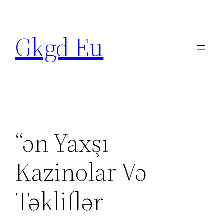
Skip
to
Gkgd Eu
content
“ən Yaxşı
Kazinolar Və
Təkliflər