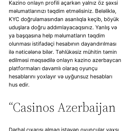
Kazino onlayn profili açarkən yalnız öz şəxsi
məlumatlarınızı təqdim etməlisiniz. Beləliklə,
KYC doğrulamasından asanlıqla keçib, böyük
uduşlara doğru addımlayacaqsınız. Yanlış və
ya başqasına help məlumatların təqdim
olunması istifadəçi hesabının dayandırılması
ilə nəticələnə bilər. Təhlükəsiz mühitin təmin
edilməsi məqsədilə onlayn kazino azerbaycan
platformaları davamlı olaraq oyunçu
hesablarını yoxlayır və uyğunsuz hesabları
hus edir.
“Casinos Azerbaijan
Dərhal çıxarışı almaq istəyən oyunçular yaxşı