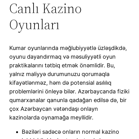
Canlı Kazino
Oyunları
Kumar oyunlarında məğlubiyyətlə üzləşdikdə,
oyunu dayandırmaq və məsuliyyətli oyun
praktikalarını tətbiq etmək önəmlidir. Bu,
yalnız maliyyə durumunuzu qorumaqla
kifayətlənməz, həm də potensial asılılıq
problemlərini önleyə bilər. Azərbaycanda fiziki
qumarxanalar qanunla qadağan edilsə də, bir
çox Azərbaycan vətəndaşı onlayn
kazinolarda oynamağa meyllidir.
Bəziləri sadəcə onların normal kazino