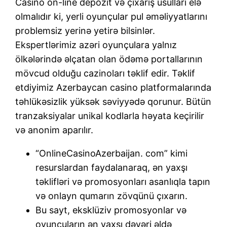
Casino on-line depozit və çıxarış üsulları elə
olmalıdır ki, yerli oyunçular pul əməliyyatlarını
problemsiz yerinə yetirə bilsinlər.
Ekspertlərimiz azəri oyunçulara yalnız
ölkələrində əlçatan olan ödəmə portallarının
mövcud olduğu cazinoları təklif edir. Təklif
etdiyimiz Azerbaycan casino platformalarında
təhlükəsizlik yüksək səviyyədə qorunur. Bütün
tranzaksiyalar unikal kodlarla həyata keçirilir
və anonim aparılır.
“OnlineCasinoAzerbaijan. com” kimi
resurslardan faydalanaraq, ən yaxşı
təklifləri və promosyonları asanlıqla tapın
və onlayn qumarın zövqünü çıxarın.
Bu sayt, eksklüziv promosyonlar və
oyunçuların ən yaxşı dəyəri əldə