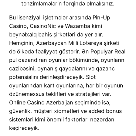
tənzimləmələrin fərqində olmalısınız.
Bu lisenziyalı işletmələr arasında Pin-Up
Casino, CasinoNic və Wazamba kimi
beynəlxalq bahis şirkətləri də yer alır.
Həmçinin, Azərbaycan Milli Lotereya şirkəti
də ölkədə fəaliyyət göstərir. Ən Populyar Real
pul qazandiran oyunlar bölümündə, oyunların
cazibəsini, oynanış qaydalarını və qazanc
potensialını dərinləşdirəcəyik. Slot
oyunlarından kart oyunlarına, hər bir oyunun
özünəməxsus təklifləri və stratejiləri var.
Online Casino Azerbaijan seçimində isə,
güvənlik, müştəri xidmətləri və added bonus
sistemləri kimi önəmli faktorları nəzərdən
keçirəcəyik.