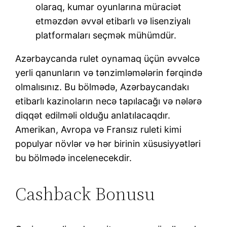
olaraq, kumar oyunlarına müraciət
etməzdən əvvəl etibarlı və lisenziyalı
platformaları seçmək mühümdür.
Azərbaycanda rulet oynamaq üçün əvvəlcə
yerli qanunların və tənzimləmələrin fərqində
olmalısınız. Bu bölmədə, Azərbaycandakı
etibarlı kazinoların necə tapılacağı və nələrə
diqqət edilməli olduğu anlatılacaqdır.
Amerikan, Avropa və Fransız ruleti kimi
populyar növlər və hər birinin xüsusiyyətləri
bu bölmədə incelenecekdir.
Cashback Bonusu