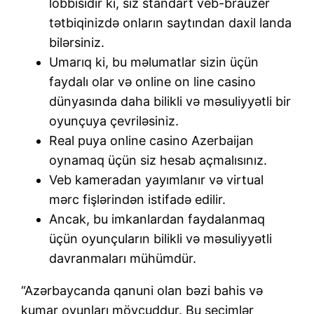
lobbisidir ki, siz standart veb-brauzer
tətbiqinizdə onların saytından daxil landa
bilərsiniz.
Umarıq ki, bu məlumatlar sizin üçün
faydalı olar və online on line casino
dünyasında daha bilikli və məsuliyyətli bir
oyunçuya çevriləsiniz.
Real puya online casino Azerbaijan
oynamaq üçün siz hesab açmalısınız.
Veb kameradan yayımlanır və virtual
mərc fişlərindən istifadə edilir.
Ancak, bu imkanlardan faydalanmaq
üçün oyunçuların bilikli və məsuliyyətli
davranmaları mühümdür.
“Azərbaycanda qanuni olan bəzi bahis və
kumar oyunları mövcuddur. Bu seçimlər