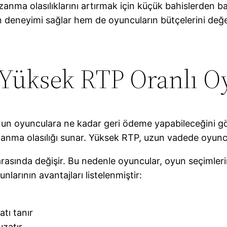
 kazanma olasılıklarını artırmak için küçük bahislerden
un deneyimi sağlar hem de oyuncuların bütçelerini değ
 Yüksek RTP Oranlı O
unun oyunculara ne kadar geri ödeme yapabileceğini 
azanma olasılığı sunar. Yüksek RTP, uzun vadede oyuncu
asında değişir. Bu nedenle oyuncular, oyun seçimlerin
larının avantajları listelenmiştir:
tı tanır
uzatır