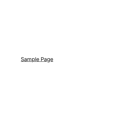
Sample Page