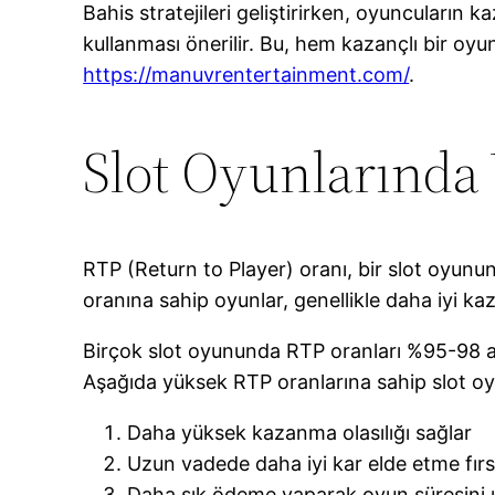
Bahis stratejileri geliştirirken, oyuncuların
kullanması önerilir. Bu, hem kazançlı bir oy
https://manuvrentertainment.com/
.
Slot Oyunlarında
RTP (Return to Player) oranı, bir slot oyun
oranına sahip oyunlar, genellikle daha iyi k
Birçok slot oyununda RTP oranları %95-98 ar
Aşağıda yüksek RTP oranlarına sahip slot oyun
Daha yüksek kazanma olasılığı sağlar
Uzun vadede daha iyi kar elde etme fırsa
Daha sık ödeme yaparak oyun süresini 