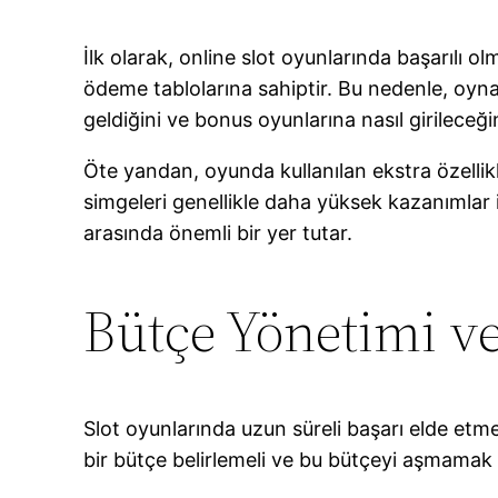
İlk olarak, online slot oyunlarında başarılı ol
ödeme tablolarına sahiptir. Bu nedenle, oy
geldiğini ve bonus oyunlarına nasıl girileceği
Öte yandan, oyunda kullanılan ekstra özellik
simgeleri genellikle daha yüksek kazanımlar 
arasında önemli bir yer tutar.
Bütçe Yönetimi ve 
Slot oyunlarında uzun süreli başarı elde etmen
bir bütçe belirlemeli ve bu bütçeyi aşmamak iç