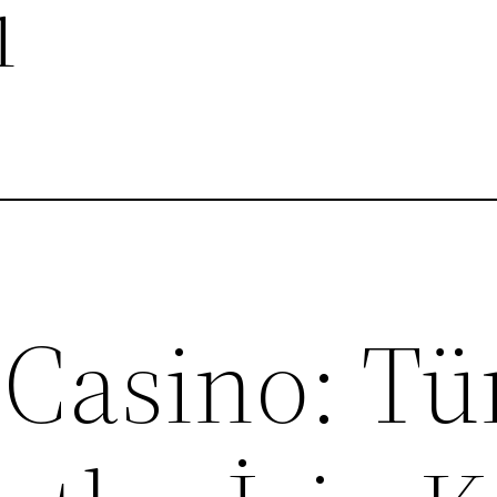
i
Casino: Tür