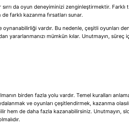
sırrı da oyun deneyiminizi zenginleştirmektir. Farklı t
de farklı kazanma fırsatları sunar.
oynanabilirliği vardır. Bu nedenle, çeşitli oyunları d
an yararlanmanızı mümkün kılar. Unutmayın, süreç i
olmanın birden fazla yolu vardır. Temel kuralları anla
dalanmak ve oyunları çeşitlendirmek, kazanma olasılığı
ilir hem de daha fazla kazanabilirsiniz. Unutmayın, sl
lmalıdır.