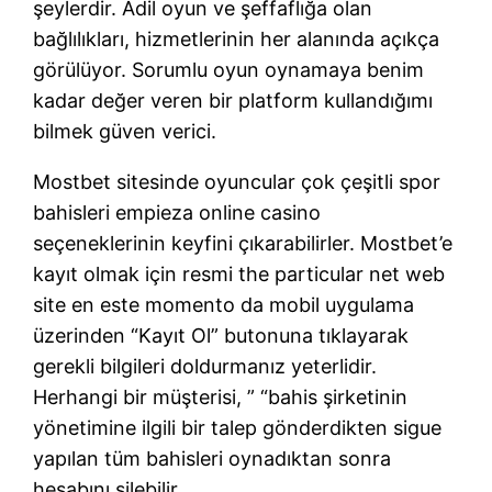
şeylerdir. Adil oyun ve şeffaflığa olan
bağlılıkları, hizmetlerinin her alanında açıkça
görülüyor. Sorumlu oyun oynamaya benim
kadar değer veren bir platform kullandığımı
bilmek güven verici.
Mostbet sitesinde oyuncular çok çeşitli spor
bahisleri empieza online casino
seçeneklerinin keyfini çıkarabilirler. Mostbet’e
kayıt olmak için resmi the particular net web
site en este momento da mobil uygulama
üzerinden “Kayıt Ol” butonuna tıklayarak
gerekli bilgileri doldurmanız yeterlidir.
Herhangi bir müşterisi, ” “bahis şirketinin
yönetimine ilgili bir talep gönderdikten sigue
yapılan tüm bahisleri oynadıktan sonra
hesabını silebilir.