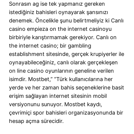
Sonrasın ag ise tek yapmanız gereken
istediğiniz bahisleri oynayarak şansınızı
denemek. Öncelikle şunu belirtmeliyiz ki Canlı
casino empieza on the internet casinoyu
birbiriyle karıştırmamak gerekiyor. Canlı on
the internet casino; bir gambling
establishment sitesinde, gerçek krupiyerler ile
oynayabileceğiniz, canlı olarak gerçekleşen
on line casino oyunlarının geneline verilen
isimdir. Mostbet,” “Türk kullanıcılarına her
yerde ve her zaman bahis seçeneklerine basit
erişim sağlayan internet sitesinin mobil
versiyonunu sunuyor. Mostbet kaydı,
çevrimiçi spor bahisleri organizasyonunda bir
hesap açma sürecidir.