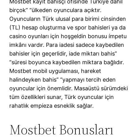
Mostbet kayit bahisçi ofisinde Türkiye dahil
birçok” “ülkeden oyunculara açıktır.
Oyuncuların Türk ulusal para birimi cinsinden
(TL) hesap oluşturma ve spor bahisleri ya da
casino oyunları için hoşgeldin bonusu ímpetu
imkânı vardır. Para iadesi sadece kaybedilen
bahisler için geçerlidir, iade miktarı bahis”
“süresi boyunca kaybedilen miktara bağlıdır.
Mostbet mobil uygulaması, hareket
halindeyken bahis” “yapmayı tercih eden
oyuncular için önemlidir. Masaüstü sürümdeki
tüm özellikleri sunar, Türk oyuncular için
rahatlık empieza esneklik sağlar.
Mostbet Bonusları