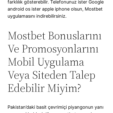
farklılık gösterebilir. Telefonunuz ister Google
android os ister apple iphone olsun, Mostbet
uygulamasını indirebilirsiniz.
Mostbet Bonuslarını
Ve Promosyonlarını
Mobil Uygulama
Veya Siteden Talep
Edebilir Miyim?
Pakistan’daki basit çevrimiçi piyangonun yanı