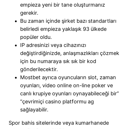
empieza yeni bir tane oluşturmanız
gerekir.
Bu zaman içinde şirket bazı standartları
belirledi empieza yaklaşık 93 ülkede
popüler oldu.
IP adresinizi veya cihazınızı
değiştirdiğinizde, anlaşmazlıkları çözmek
için bu numaraya sık sık bir kod
gönderilecektir.
Mostbet ayrıca oyuncuların slot, zaman
oyunları, video online on-line poker ve
canlı krupiye oyunları oynayabileceği bir”
“çevrimiçi casino platformu ag
sağlayabilir.
Spor bahis sitelerinde veya kumarhanede