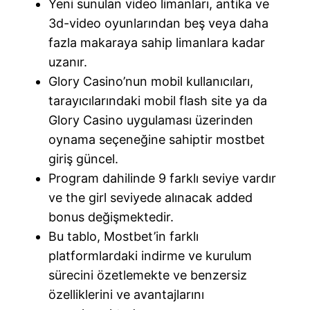
Yeni sunulan video limanları, antika ve
3d-video oyunlarından beş veya daha
fazla makaraya sahip limanlara kadar
uzanır.
Glory Casino’nun mobil kullanıcıları,
tarayıcılarındaki mobil flash site ya da
Glory Casino uygulaması üzerinden
oynama seçeneğine sahiptir mostbet
giriş güncel.
Program dahilinde 9 farklı seviye vardır
ve the girl seviyede alınacak added
bonus değişmektedir.
Bu tablo, Mostbet’in farklı
platformlardaki indirme ve kurulum
sürecini özetlemekte ve benzersiz
özelliklerini ve avantajlarını