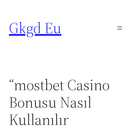
Skip
to
Gkgd Eu
content
“mostbet Casino
Bonusu Nasıl
Kullanılır