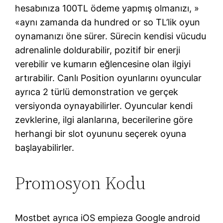
hesabınıza 100TL ödeme yapmış olmanızı, »
«aynı zamanda da hundred or so TL’lik oyun
oynamanızı öne sürer. Sürecin kendisi vücudu
adrenalinle doldurabilir, pozitif bir enerji
verebilir ve kumarın eğlencesine olan ilgiyi
artırabilir. Canlı Position oyunlarını oyuncular
ayrıca 2 türlü demonstration ve gerçek
versiyonda oynayabilirler. Oyuncular kendi
zevklerine, ilgi alanlarına, becerilerine göre
herhangi bir slot oyununu seçerek oyuna
başlayabilirler.
Promosyon Kodu
Mostbet ayrıca iOS empieza Google android