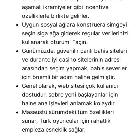
aşamalı ikramiyeler gibi incentive
özelliklerle birlikte gelirler.
Uygun sosyal ağlara konstruera simgeyi
seçin siga ağa giderek regular verilerinizi
kullanarak oturum” “açın.
Günümüzde, güvenilir canlı bahis siteleri
ve durante iyi casino sitelerinin adresi
arasından seçim yapmak, bahis severler
için önemli bir adım haline gelmiştir.
Genel olarak, web sitesi çok kullanıcı
dostudur, sobre yeni başlayanlar için
haine ana işlevleri anlamak kolaydır.
Masaüstü sürümdeki tüm özellikleri
sunar, Türk oyuncular için rahatlık
empieza esneklik sağlar.