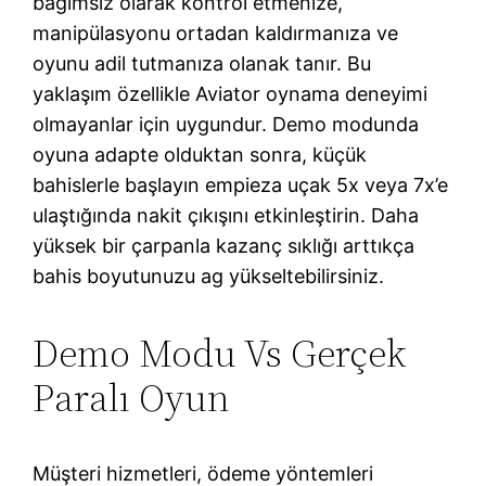
bağımsız olarak kontrol etmenize,
manipülasyonu ortadan kaldırmanıza ve
oyunu adil tutmanıza olanak tanır. Bu
yaklaşım özellikle Aviator oynama deneyimi
olmayanlar için uygundur. Demo modunda
oyuna adapte olduktan sonra, küçük
bahislerle başlayın empieza uçak 5x veya 7x’e
ulaştığında nakit çıkışını etkinleştirin. Daha
yüksek bir çarpanla kazanç sıklığı arttıkça
bahis boyutunuzu ag yükseltebilirsiniz.
Demo Modu Vs Gerçek
Paralı Oyun
Müşteri hizmetleri, ödeme yöntemleri