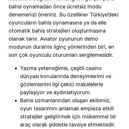
bahsi oynamadan önce ücretsiz modu
denemenizi öneririz. Bu özellikler Türkiye’deki
oyuncuların bahis oynamasına ya da elle
otomatik bahis stratejileri oluşturmasına
olanak tanır. Aviator oyununun demo
modunun durante ilginç yönlerinden biri, en
son çok oyunculu oturumları sergilemesidir.
Yazma yeteneğimle, çeşitli casino
dünyası konularında deneyimlerimi ve
gözlemlerimi ilgi çekici makalelerle
paylaşıyor ve aydınlatıyorum.
Bahis uzmanlarından oluşan ekibimiz,
oyun tasarımını anlamak empieza etkili
stratejiler geliştirmek için mükemmel bir
araç olarak şiddetle tavsiye etmektedir.