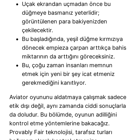
Uçak ekrandan uçmadan önce bu
düğmeye basmanız yeterlidir;
görüntülenen para bakiyenizden
çekilecektir.
Bu başladığında, yeşil düğme kırmızıya
dönecek empieza çarpan arttıkça bahis
miktarının da arttığını göreceksiniz.
Bu, çoğu zaman insanları memnun
etmek için yeni bir şey icat etmeniz
gerekmediğini kanıtlıyor.
Aviator oyununu aldatmaya çalışmak sadece
etik dışı değil, aynı zamanda ciddi sonuçlarla
da doludur. Bu bölümde, oyunun adilliğini
kontrol etme yöntemlerine bakacağız.
Provably Fair teknolojisi, tarafsız turları