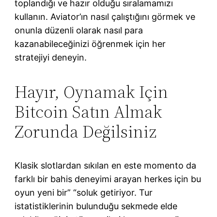
toplandığı ve hazır olduğu sıralamamızı
kullanın. Aviator’ın nasıl çalıştığını görmek ve
onunla düzenli olarak nasıl para
kazanabileceğinizi öğrenmek için her
stratejiyi deneyin.
Hayır, Oynamak Için
Bitcoin Satın Almak
Zorunda Değilsiniz
Klasik slotlardan sıkılan en este momento da
farklı bir bahis deneyimi arayan herkes için bu
oyun yeni bir” “soluk getiriyor. Tur
istatistiklerinin bulunduğu sekmede elde