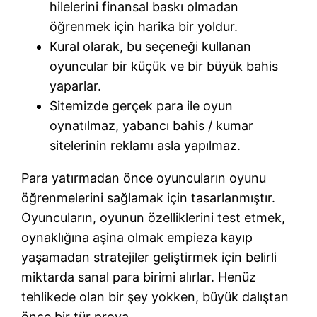
hilelerini finansal baskı olmadan
öğrenmek için harika bir yoldur.
Kural olarak, bu seçeneği kullanan
oyuncular bir küçük ve bir büyük bahis
yaparlar.
Sitemizde gerçek para ile oyun
oynatılmaz, yabancı bahis / kumar
sitelerinin reklamı asla yapılmaz.
Para yatırmadan önce oyuncuların oyunu
öğrenmelerini sağlamak için tasarlanmıştır.
Oyuncuların, oyunun özelliklerini test etmek,
oynaklığına aşina olmak empieza kayıp
yaşamadan stratejiler geliştirmek için belirli
miktarda sanal para birimi alırlar. Henüz
tehlikede olan bir şey yokken, büyük dalıştan
önce bir tür prova.