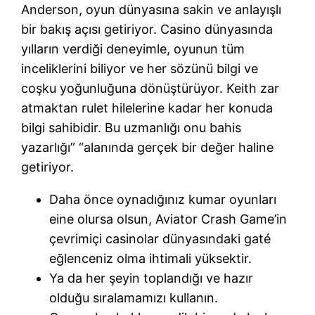
Anderson, oyun dünyasına sakin ve anlayışlı
bir bakış açısı getiriyor. Casino dünyasında
yılların verdiği deneyimle, oyunun tüm
inceliklerini biliyor ve her sözünü bilgi ve
coşku yoğunluğuna dönüştürüyor. Keith zar
atmaktan rulet hilelerine kadar her konuda
bilgi sahibidir. Bu uzmanlığı onu bahis
yazarlığı” “alanında gerçek bir değer haline
getiriyor.
Daha önce oynadığınız kumar oyunları
eine olursa olsun, Aviator Crash Game’in
çevrimiçi casinolar dünyasındaki gaté
eğlenceniz olma ihtimali yüksektir.
Ya da her şeyin toplandığı ve hazır
olduğu sıralamamızı kullanın.