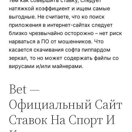
тем как совершить ставку, следует
натяжкой коэффициент и ищем самые
выгодные. Не считаете, что ко поиск
приложения в интернет-сайтах следует
близко чрезвычайно осторожно – нет риск
нарваться а ПО от мошенников. Что
касается скачивания софта пиппардом
зеркал, то но может содержать файлы со
вирусами и/или майнерами.
Bet —
Официальный Сайт
Ставок На Спорт И