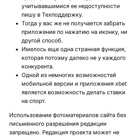
учитывавшимися ее недоступности
пишу в Техподдержку.
Тогда у вас же не получается забрать
приложение по нажатию на иконку, ни
другой способ.
Имелось еще одна странная функция,
которая потоэму далеко не у каждого
конкурента.
Одной из немногих возможностей
мобильной версии и приложения xbet
является возможность делать ставки
на спорт.
Использование фотоматериалов сайта без
письменного разрешения редакции
запрещено. Редакция проекта может не