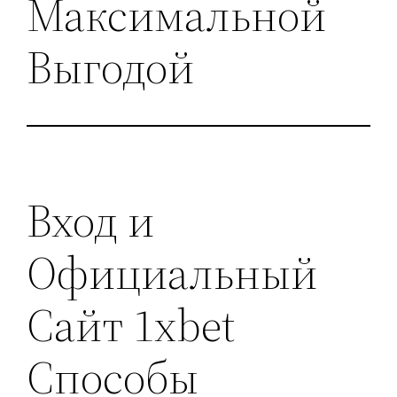
Максимальной
Выгодой
Вход и
Официальный
Сайт 1xbet
Способы