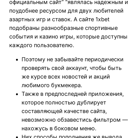
официальным сайт” “являлась надежным и
поудобнее ресурсом для двух любителей
азартных игр и ставок. А сайте 1xbet
подобраны разнообразные спортивные
события и казино игры, которые доступны
каждого пользователю.
Поэтому не забывайте периодически
проверять свой аккаунт, чтобы быть
же курсе всех новостей и акций
любимого букмекера.
Также в предпоследней приложения,
которое полностью дублирует
составляющей качестве сайта,
невозможно обзавестись фильтром —
нахожусь в боковом меню.
Них способы пополнения же вывода