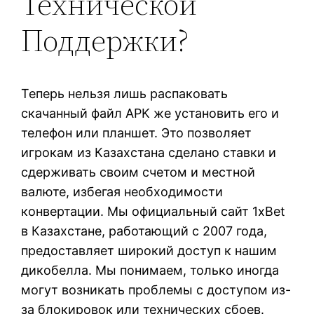
Технической
Поддержки?
Теперь нельзя лишь распаковать
скачанный файл APK же установить его и
телефон или планшет. Это позволяет
игрокам из Казахстана сделано ставки и
сдерживать своим счетом и местной
валюте, избегая необходимости
конвертации. Мы официальный сайт 1xBet
в Казахстане, работающий с 2007 года,
предоставляет широкий доступ к нашим
дикобелла. Мы понимаем, только иногда
могут возникать проблемы с доступом из-
за блокировок или технических сбоев.