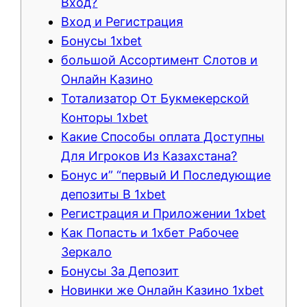
Вход?
Вход и Регистрация
Бонусы 1xbet
большой Ассортимент Слотов и
Онлайн Казино
Тотализатор От Букмекерской
Конторы 1xbet
Какие Способы оплата Доступны
Для Игроков Из Казахстана?
Бонус и” “первый И Последующие
депозиты В 1xbet
Регистрация и Приложении 1xbet
Как Попасть и 1хбет Рабочее
Зеркало
Бонусы За Депозит
Новинки же Онлайн Казино 1xbet