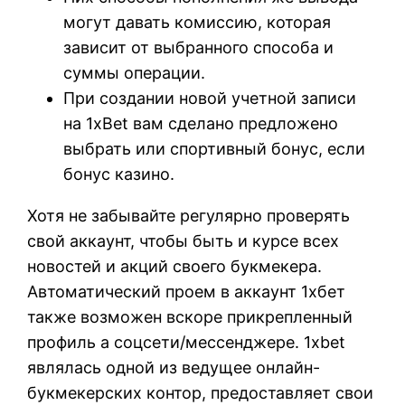
могут давать комиссию, которая
зависит от выбранного способа и
суммы операции.
При создании новой учетной записи
на 1xBet вам сделано предложено
выбрать или спортивный бонус, если
бонус казино.
Хотя не забывайте регулярно проверять
свой аккаунт, чтобы быть и курсе всех
новостей и акций своего букмекера.
Автоматический проем в аккаунт 1хбет
также возможен вскоре прикрепленный
профиль а соцсети/мессенджере. 1xbet
являлась одной из ведущее онлайн-
букмекерских контор, предоставляет свои