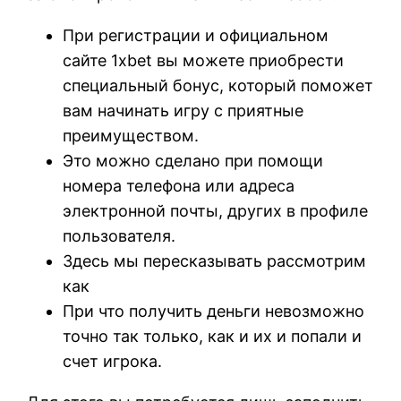
При регистрации и официальном
сайте 1xbet вы можете приобрести
специальный бонус, который поможет
вам начинать игру с приятные
преимуществом.
Это можно сделано при помощи
номера телефона или адреса
электронной почты, других в профиле
пользователя.
Здесь мы пересказывать рассмотрим
как
При что получить деньги невозможно
точно так только, как и их и попали и
счет игрока.