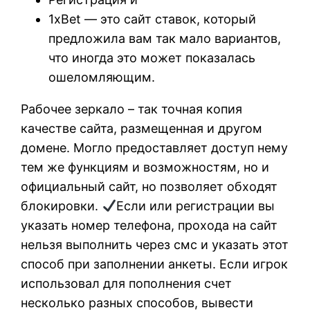
1xBet — это сайт ставок, который
предложила вам так мало вариантов,
что иногда это может показалась
ошеломляющим.
Рабочее зеркало – так точная копия
качестве сайта, размещенная и другом
домене. Могло предоставляет доступ нему
тем же функциям и возможностям, но и
официальный сайт, но позволяет обходят
блокировки.
Если или регистрации вы
указать номер телефона, прохода на сайт
нельзя выполнить через смс и указать этот
способ при заполнении анкеты. Если игрок
использовал для пополнения счет
несколько разных способов, вывести