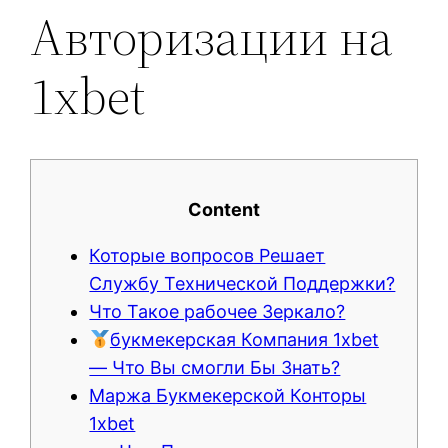
Авторизации на
1xbet
Content
Которые вопросов Решает
Службу Технической Поддержки?
Что Такое рабочее Зеркало?
букмекерская Компания 1xbet
— Что Вы смогли Бы Знать?
Маржа Букмекерской Конторы
1xbet