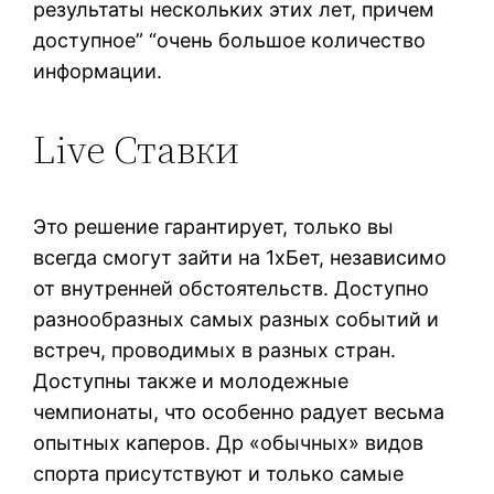
результаты нескольких этих лет, причем
доступное” “очень большое количество
информации.
Live Ставки
Это решение гарантирует, только вы
всегда смогут зайти на 1хБет, независимо
от внутренней обстоятельств. Доступно
разнообразных самых разных событий и
встреч, проводимых в разных стран.
Доступны также и молодежные
чемпионаты, что особенно радует весьма
опытных каперов. Др «обычных» видов
спорта присутствуют и только самые