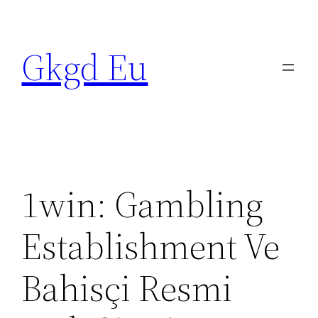
Skip
to
Gkgd Eu
content
1win: Gambling
Establishment Ve
Bahisçi Resmi