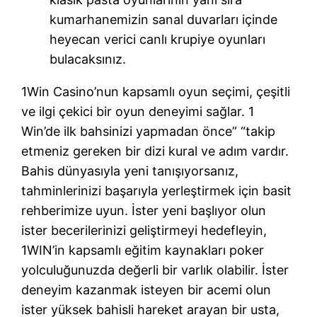
kumarhanemizin sanal duvarları içinde
heyecan verici canlı krupiye oyunları
bulacaksınız.
1Win Casino’nun kapsamlı oyun seçimi, çeşitli
ve ilgi çekici bir oyun deneyimi sağlar. 1
Win’de ilk bahsinizi yapmadan önce” “takip
etmeniz gereken bir dizi kural ve adım vardır.
Bahis dünyasıyla yeni tanışıyorsanız,
tahminlerinizi başarıyla yerleştirmek için basit
rehberimize uyun. İster yeni başlıyor olun
ister becerilerinizi geliştirmeyi hedefleyin,
1WIN’in kapsamlı eğitim kaynakları poker
yolculuğunuzda değerli bir varlık olabilir. İster
deneyim kazanmak isteyen bir acemi olun
ister yüksek bahisli hareket arayan bir usta,