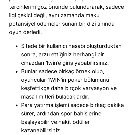
tercihlerini göz önünde bulundurarak, sadece
ilgi çekici değil, aynı zamanda makul
potansiyel ödemeler sunan bir dizi anında
oyun derledi.
Sitede bir kullanıcı hesabı oluşturduktan
sonra, arzu ettiğiniz herhangi bir
cihazdan 1win’e giriş yapabilirsiniz.
Bunlar sadece birkaç örnek olup,
oyuncular 1WIN’in poker bölümünü
keşfettikçe daha birçok varyasyon ve
masa limitleri bulacaklardır.
Para yatırma işlemi sadece birkaç dakika
sürer, ardından spor bahislerine
başlayabilir ve nakit ödüller
kazanabilirsiniz.