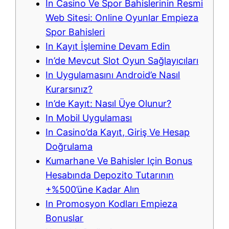
In Casino Ve Spor Bahislerinin Resmi
Web Sitesi: Online Oyunlar Empieza
Spor Bahisleri
In Kayıt İşlemine Devam Edin
In’de Mevcut Slot Oyun Sağlayıcıları
In Uygulamasını Android’e Nasıl
Kurarsınız?
In’de Kayıt: Nasıl Üye Olunur?
In Mobil Uygulaması
In Casino’da Kayıt, Giriş Ve Hesap
Doğrulama
Kumarhane Ve Bahisler Için Bonus
Hesabında Depozito Tutarının
+%500’üne Kadar Alın
In Promosyon Kodları Empieza
Bonuslar