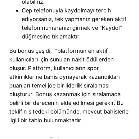
olabiliriz.
Cep telefonuyla kaydolmayı tercih
ediyorsanız, tek yapmanız gereken aktif
telefon numaranızı girmek ve “Kaydol”
düğmesine tıklamaktır.
Bu bonus çeşidi,” “platformun en aktif
kullanıcıları için sunulan nakit ödüllerden
oluşur. Platform, kullanıcıların spor
etkinliklerine bahis oynayarak kazandıkları
puanları temel joe bir liderlik sıralaması
oluşturur. Bonus kazanmak için sıralamada
belirli bir derecenin elde edilmesi gerekir. Bu
teklifin sitedeki bölümünde, mevcut bahislerle
ilgili bir tablo bulunmaktadır.