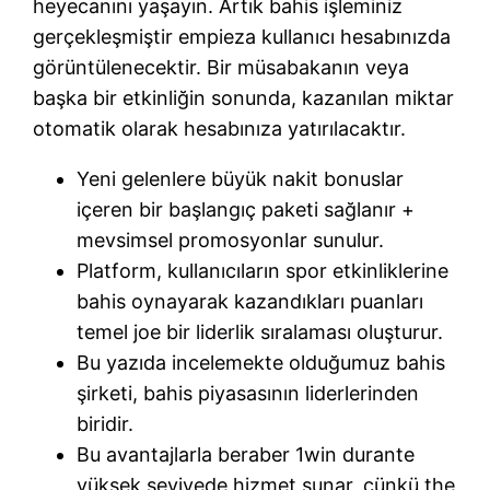
heyecanını yaşayın. Artık bahis işleminiz
gerçekleşmiştir empieza kullanıcı hesabınızda
görüntülenecektir. Bir müsabakanın veya
başka bir etkinliğin sonunda, kazanılan miktar
otomatik olarak hesabınıza yatırılacaktır.
Yeni gelenlere büyük nakit bonuslar
içeren bir başlangıç paketi sağlanır +
mevsimsel promosyonlar sunulur.
Platform, kullanıcıların spor etkinliklerine
bahis oynayarak kazandıkları puanları
temel joe bir liderlik sıralaması oluşturur.
Bu yazıda incelemekte olduğumuz bahis
şirketi, bahis piyasasının liderlerinden
biridir.
Bu avantajlarla beraber 1win durante
yüksek seviyede hizmet sunar, çünkü the