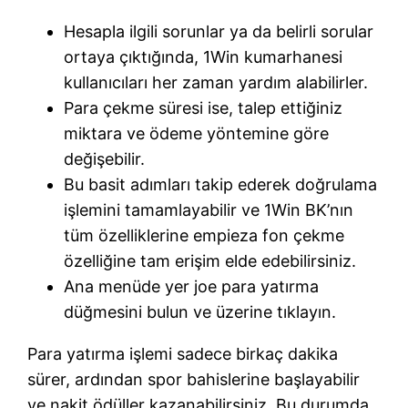
Hesapla ilgili sorunlar ya da belirli sorular
ortaya çıktığında, 1Win kumarhanesi
kullanıcıları her zaman yardım alabilirler.
Para çekme süresi ise, talep ettiğiniz
miktara ve ödeme yöntemine göre
değişebilir.
Bu basit adımları takip ederek doğrulama
işlemini tamamlayabilir ve 1Win BK’nın
tüm özelliklerine empieza fon çekme
özelliğine tam erişim elde edebilirsiniz.
Ana menüde yer joe para yatırma
düğmesini bulun ve üzerine tıklayın.
Para yatırma işlemi sadece birkaç dakika
sürer, ardından spor bahislerine başlayabilir
ve nakit ödüller kazanabilirsiniz. Bu durumda,