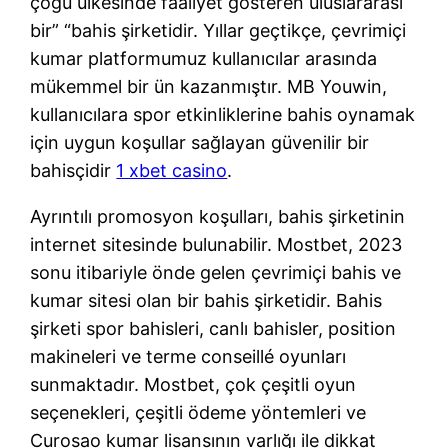
çoğu ülkesinde faaliyet gösteren uluslararası
bir” “bahis şirketidir. Yıllar geçtikçe, çevrimiçi
kumar platformumuz kullanıcılar arasında
mükemmel bir ün kazanmıştır. MB Youwin,
kullanıcılara spor etkinliklerine bahis oynamak
için uygun koşullar sağlayan güvenilir bir
bahisçidir
1 xbet casino
.
Ayrıntılı promosyon koşulları, bahis şirketinin
internet sitesinde bulunabilir. Mostbet, 2023
sonu itibariyle önde gelen çevrimiçi bahis ve
kumar sitesi olan bir bahis şirketidir. Bahis
şirketi spor bahisleri, canlı bahisler, position
makineleri ve terme conseillé oyunları
sunmaktadır. Mostbet, çok çeşitli oyun
seçenekleri, çeşitli ödeme yöntemleri ve
Curosao kumar lisansının varlığı ile dikkat