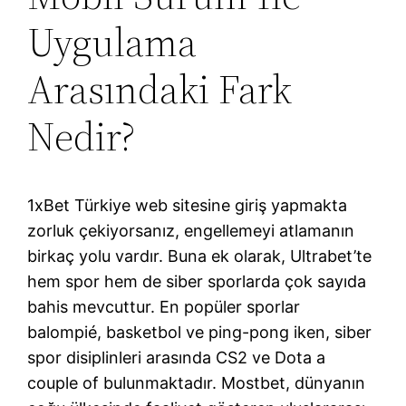
Uygulama
Arasındaki Fark
Nedir?
1xBet Türkiye web sitesine giriş yapmakta
zorluk çekiyorsanız, engellemeyi atlamanın
birkaç yolu vardır. Buna ek olarak, Ultrabet’te
hem spor hem de siber sporlarda çok sayıda
bahis mevcuttur. En popüler sporlar
balompié, basketbol ve ping-pong iken, siber
spor disiplinleri arasında CS2 ve Dota a
couple of bulunmaktadır. Mostbet, dünyanın