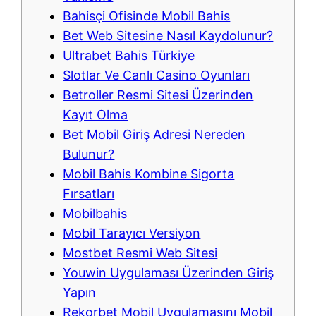
Bahisçi Ofisinde Mobil Bahis
Bet Web Sitesine Nasıl Kaydolunur?
Ultrabet Bahis Türkiye
Slotlar Ve Canlı Casino Oyunları
Betroller Resmi Sitesi Üzerinden
Kayıt Olma
Bet Mobil Giriş Adresi Nereden
Bulunur?
Mobil Bahis Kombine Sigorta
Fırsatları
Mobilbahis
Mobil Tarayıcı Versiyon
Mostbet Resmi Web Sitesi
Youwin Uygulaması Üzerinden Giriş
Yapın
Rekorbet Mobil Uygulamasını Mobil