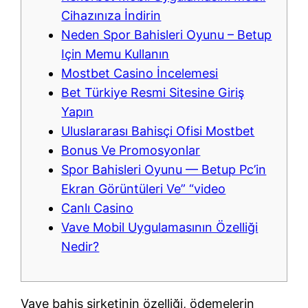
Cihazınıza İndirin
Neden Spor Bahisleri Oyunu – Betup
Için Memu Kullanın
Mostbet Casino İncelemesi
Bet Türkiye Resmi Sitesine Giriş
Yapın
Uluslararası Bahisçi Ofisi Mostbet
Bonus Ve Promosyonlar
Spor Bahisleri Oyunu — Betup Pc’in
Ekran Görüntüleri Ve” “video
Canlı Casino
Vave Mobil Uygulamasının Özelliği
Nedir?
Vave bahis şirketinin özelliği, ödemelerin