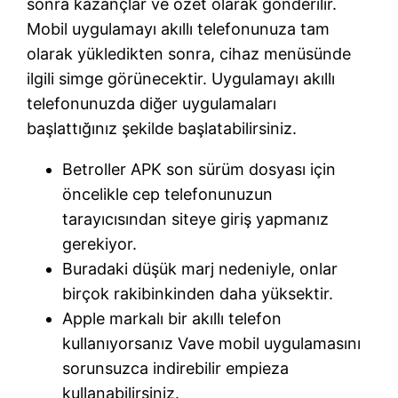
sonra kazançlar ve özet olarak gönderilir.
Mobil uygulamayı akıllı telefonunuza tam
olarak yükledikten sonra, cihaz menüsünde
ilgili simge görünecektir. Uygulamayı akıllı
telefonunuzda diğer uygulamaları
başlattığınız şekilde başlatabilirsiniz.
Betroller APK son sürüm dosyası için
öncelikle cep telefonunuzun
tarayıcısından siteye giriş yapmanız
gerekiyor.
Buradaki düşük marj nedeniyle, onlar
birçok rakibinkinden daha yüksektir.
Apple markalı bir akıllı telefon
kullanıyorsanız Vave mobil uygulamasını
sorunsuzca indirebilir empieza
kullanabilirsiniz.