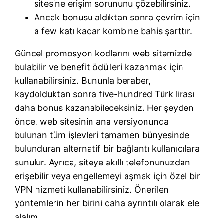
sitesine erişim sorununu çözebilirsiniz.
Ancak bonusu aldıktan sonra çevrim için
a few katı kadar kombine bahis şarttır.
Güncel promosyon kodlarını web sitemizde
bulabilir ve benefit ödülleri kazanmak için
kullanabilirsiniz. Bununla beraber,
kaydolduktan sonra five-hundred Türk lirası
daha bonus kazanabileceksiniz. Her şeyden
önce, web sitesinin ana versiyonunda
bulunan tüm işlevleri tamamen bünyesinde
bulunduran alternatif bir bağlantı kullanıcılara
sunulur. Ayrıca, siteye akıllı telefonunuzdan
erişebilir veya engellemeyi aşmak için özel bir
VPN hizmeti kullanabilirsiniz. Önerilen
yöntemlerin her birini daha ayrıntılı olarak ele
alalım.