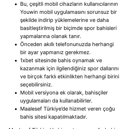
Bu, çeşitli mobil cihazların kullanıcılarının
Youwin mobil uygulamasını sorunsuz bir
şekilde indirip yüklemelerine ve daha
basitleştirilmiş bir biçimde spor bahisleri
yapmalarına olanak tanır.
Önceden akıllı telefonunuzda herhangi
bir ayar yapmanız gerekmez.
1xbet sitesinde bahis oynamak ve
kazanmak için ilgilendiğiniz spor dallarını
ve birçok farklı etkinlikten herhangi birini
seçebilirsiniz.
Mobil versiyona ek olarak, bahisçiler
uygulamaları da kullanabilirler.
Maalesef Türkiye’de hizmet veren çoğu
bahis sitesi kapatılmaktadır.