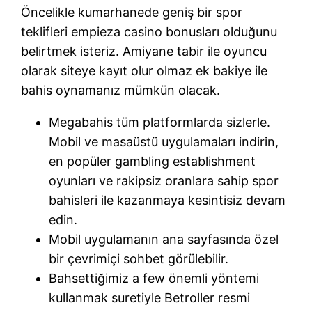
Öncelikle kumarhanede geniş bir spor
teklifleri empieza casino bonusları olduğunu
belirtmek isteriz. Amiyane tabir ile oyuncu
olarak siteye kayıt olur olmaz ek bakiye ile
bahis oynamanız mümkün olacak.
Megabahis tüm platformlarda sizlerle.
Mobil ve masaüstü uygulamaları indirin,
en popüler gambling establishment
oyunları ve rakipsiz oranlara sahip spor
bahisleri ile kazanmaya kesintisiz devam
edin.
Mobil uygulamanın ana sayfasında özel
bir çevrimiçi sohbet görülebilir.
Bahsettiğimiz a few önemli yöntemi
kullanmak suretiyle Betroller resmi