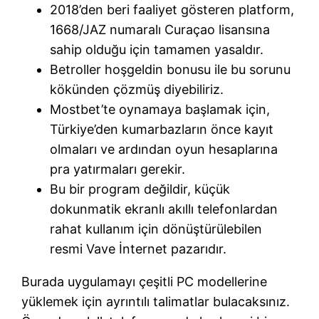
2018’den beri faaliyet gösteren platform,
1668/JAZ numaralı Curaçao lisansına
sahip olduğu için tamamen yasaldır.
Betroller hoşgeldin bonusu ile bu sorunu
kökünden çözmüş diyebiliriz.
Mostbet’te oynamaya başlamak için,
Türkiye’den kumarbazların önce kayıt
olmaları ve ardından oyun hesaplarına
pra yatırmaları gerekir.
Bu bir program değildir, küçük
dokunmatik ekranlı akıllı telefonlardan
rahat kullanım için dönüştürülebilen
resmi Vave İnternet pazarıdır.
Burada uygulamayı çeşitli PC modellerine
yüklemek için ayrıntılı talimatlar bulacaksınız.