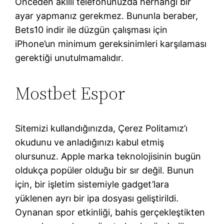
Önceden akıllı telefonunuzda herhangi bir
ayar yapmanız gerekmez. Bununla beraber,
Bets10 indir ile düzgün çalışması için
iPhone’un minimum gereksinimleri karşılaması
gerektiği unutulmamalıdır.
Mostbet Espor
Sitemizi kullandığınızda, Çerez Politamız’ı
okudunu ve anladığınızı kabul etmiş
olursunuz. Apple marka teknolojisinin bugün
oldukça popüler olduğu bir sır değil. Bunun
için, bir işletim sistemiyle gadget’lara
yüklenen ayrı bir ipa dosyası geliştirildi.
Oynanan spor etkinliği, bahis gerçekleştikten