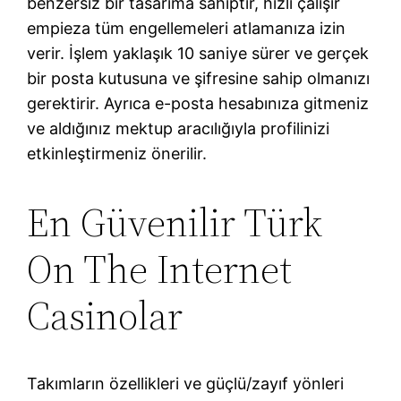
benzersiz bir tasarıma sahiptir, hızlı çalışır
empieza tüm engellemeleri atlamanıza izin
verir. İşlem yaklaşık 10 saniye sürer ve gerçek
bir posta kutusuna ve şifresine sahip olmanızı
gerektirir. Ayrıca e-posta hesabınıza gitmeniz
ve aldığınız mektup aracılığıyla profilinizi
etkinleştirmeniz önerilir.
En Güvenilir Türk
On The Internet
Casinolar
Takımların özellikleri ve güçlü/zayıf yönleri