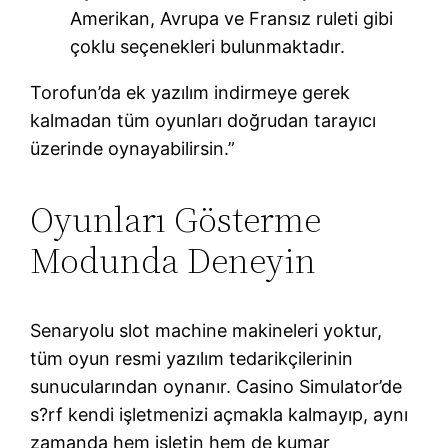
Amerikan, Avrupa ve Fransız ruleti gibi
çoklu seçenekleri bulunmaktadır.
Torofun’da ek yazılım indirmeye gerek
kalmadan tüm oyunları doğrudan tarayıcı
üzerinde oynayabilirsin.”
Oyunları Gösterme
Modunda Deneyin
Senaryolu slot machine makineleri yoktur,
tüm oyun resmi yazılım tedarikçilerinin
sunucularından oynanır. Casino Simulator’de
s?rf kendi işletmenizi açmakla kalmayıp, aynı
zamanda hem işletin hem de kumar