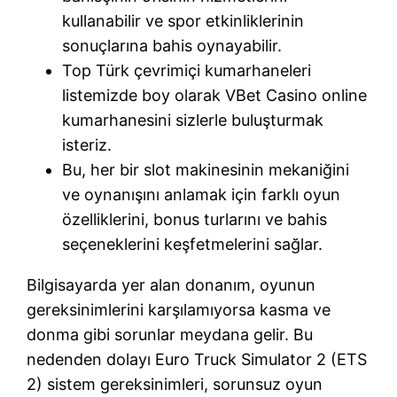
kullanabilir ve spor etkinliklerinin
sonuçlarına bahis oynayabilir.
Top Türk çevrimiçi kumarhaneleri
listemizde boy olarak VBet Casino online
kumarhanesini sizlerle buluşturmak
isteriz.
Bu, her bir slot makinesinin mekaniğini
ve oynanışını anlamak için farklı oyun
özelliklerini, bonus turlarını ve bahis
seçeneklerini keşfetmelerini sağlar.
Bilgisayarda yer alan donanım, oyunun
gereksinimlerini karşılamıyorsa kasma ve
donma gibi sorunlar meydana gelir. Bu
nedenden dolayı Euro Truck Simulator 2 (ETS
2) sistem gereksinimleri, sorunsuz oyun