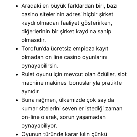
Aradaki en büyük farklardan biri, bazı
casino sitelerinin adresi hiçbir şirket
kaydı olmadan faaliyet gösterirken,
diğerlerinin bir şirket kaydına sahip
olmasıdır.
Torofun’da ücretsiz empieza kayıt
olmadan on line casino oyunlarını
oynayabilirsin.
Rulet oyunu için mevcut olan ödüller, slot
machine makinesi bonuslarıyla pratikte
aynıdır.
Buna rağmen, ülkemizde çok sayıda
kumar sitelerini sevenler istediği zaman
on-line olarak, sorun yaşamadan
oynayabiliyor.
Oyunun türünde karar kılın çünkü