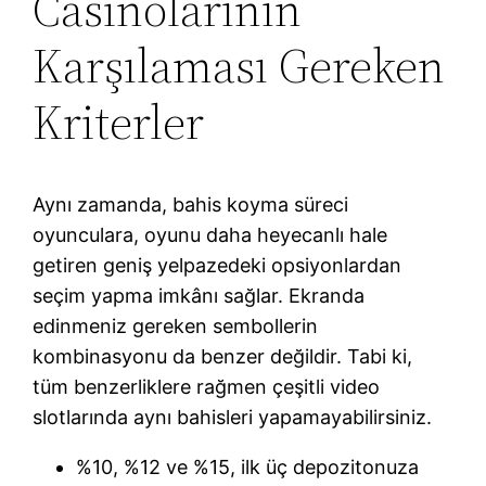
Casinolarının
Karşılaması Gereken
Kriterler
Aynı zamanda, bahis koyma süreci
oyunculara, oyunu daha heyecanlı hale
getiren geniş yelpazedeki opsiyonlardan
seçim yapma imkânı sağlar. Ekranda
edinmeniz gereken sembollerin
kombinasyonu da benzer değildir. Tabi ki,
tüm benzerliklere rağmen çeşitli video
slotlarında aynı bahisleri yapamayabilirsiniz.
%10, %12 ve %15, ilk üç depozitonuza