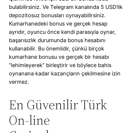
bulabilirsiniz. Ve Telegram kanalında 5 USD’lik
depozitosuz bonusları oynayabilirsiniz.
Kumarhanedeki bonus ve gerçek hesap
ayrıdır, oyuncu önce kendi parasıyla oynar,
başarısızlık durumunda bonus hesabını
kullanabilir. Bu önemlidir, çünkü birçok
kumarhane bonusu ve gerçek bir hesabı
“lehimleyerek” birleştirir ve böylece bahis
oynanana kadar kazançların çekilmesine izin
vermez.
En Güvenilir Türk
On-line