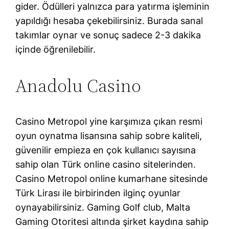
gider. Ödülleri yalnızca para yatırma işleminin
yapıldığı hesaba çekebilirsiniz. Burada sanal
takımlar oynar ve sonuç sadece 2-3 dakika
içinde öğrenilebilir.
Anadolu Casino
Casino Metropol yine karşımıza çıkan resmi
oyun oynatma lisansına sahip sobre kaliteli,
güvenilir empieza en çok kullanıcı sayısına
sahip olan Türk online casino sitelerinden.
Casino Metropol online kumarhane sitesinde
Türk Lirası ile birbirinden ilginç oyunlar
oynayabilirsiniz. Gaming Golf club, Malta
Gaming Otoritesi altında şirket kaydına sahip