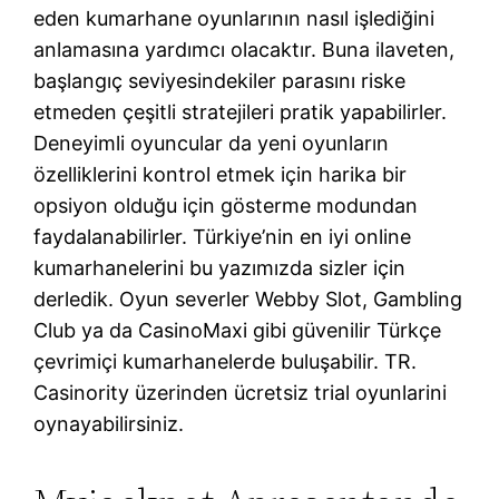
eden kumarhane oyunlarının nasıl işlediğini
anlamasına yardımcı olacaktır. Buna ilaveten,
başlangıç seviyesindekiler parasını riske
etmeden çeşitli stratejileri pratik yapabilirler.
Deneyimli oyuncular da yeni oyunların
özelliklerini kontrol etmek için harika bir
opsiyon olduğu için gösterme modundan
faydalanabilirler. Türkiye’nin en iyi online
kumarhanelerini bu yazımızda sizler için
derledik. Oyun severler Webby Slot, Gambling
Club ya da CasinoMaxi gibi güvenilir Türkçe
çevrimiçi kumarhanelerde buluşabilir. TR.
Casinority üzerinden ücretsiz trial oyunlarini
oynayabilirsiniz.