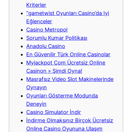
Kriterler
“gametwist Oyunları Casino’da Iyi
Eğlenceler
Casino Metropol
Sorumlu Kumar Politikası
Anadolu Casino
En Güvenilir Türk Online Casinolar
Myjackpot Com Ücretsiz Online
Casinon » Şimdi Oyna!
Masrafsız Video Slot Makinelerinde
Oynayın
Oyunları Gösterme Modunda
Deneyin
Casino Simulator İndir
İndirme Olmaksınız Birçok Ücretsiz
Online Casino Oyununa Ulaşım