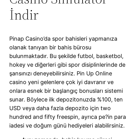
İndir
Pinap Casino’da spor bahisleri yapmanıza
olanak tanıyan bir bahis bürosu
bulunmaktadır. Bu şekilde futbol, basketbol,
hokey ve diğerleri gibi spor disiplinlerinde de
şansınızı deneyebilirsiniz. Pin Up Online
casino yeni gelenlere çok iyi davranır ve
onlara esnek bir başlangıç bonusları sistemi
sunar. Böylece ilk depozitonuzda %100, ten
USD veya daha fazla depozito için two
hundred and fifty freespin, ayrıca pe?in para
iadesi ve doğum günü hediyeleri alabilirsiniz.