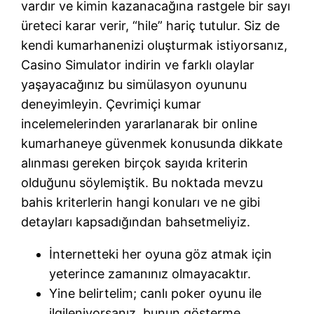
vardır ve kimin kazanacağına rastgele bir sayı
üreteci karar verir, “hile” hariç tutulur. Siz de
kendi kumarhanenizi oluşturmak istiyorsanız,
Casino Simulator indirin ve farklı olaylar
yaşayacağınız bu simülasyon oyununu
deneyimleyin. Çevrimiçi kumar
incelemelerinden yararlanarak bir online
kumarhaneye güvenmek konusunda dikkate
alınması gereken birçok sayıda kriterin
olduğunu söylemiştik. Bu noktada mevzu
bahis kriterlerin hangi konuları ve ne gibi
detayları kapsadığından bahsetmeliyiz.
İnternetteki her oyuna göz atmak için
yeterince zamanınız olmayacaktır.
Yine belirtelim; canlı poker oyunu ile
ilgileniyorsanız, bunun gösterme