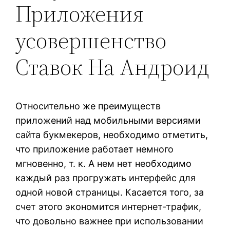
Приложения
усовершенство
Ставок На Андроид
Относительно же преимуществ
приложений над мобильными версиями
сайта букмекеров, необходимо отметить,
что приложение работает немного
мгновенно, т. к. А нем нет необходимо
каждый раз прогружать интерфейс для
одной новой страницы. Касается того, за
счет этого экономится интернет-трафик,
что довольно важнее при использовании