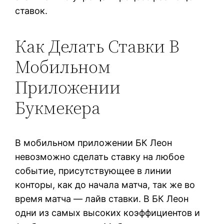
ставок.
Как Делать Ставки В
Мобильном
Приложении
Букмекера
В мобильном приложении БК Леон
невозможно сделать ставку на любое
событие, присутствующее в линии
конторы, как до начала матча, так же во
время матча — лайв ставки. В БК Леон
одни из самых высоких коэффициентов и