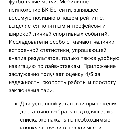
футбольные матчи. Мобильное
приложение БК Бетсити, занявшее
восьмую позицию в нашем рейтинге,
выделяется понятным интерфейсом и
широкой линией спортивных событий.
Исследователи особо отмечают наличии
встроенной статистики, упрощающей
анализ результатов, только также удобную
навигацию по лайв-ставкам. Приложение
заслуженно получает оценку 4/5 за
надежность, скорость работы и простоту
заключения пари.
Дли успешной установки приложения
достаточно выбрать подходящее из
списка же нажать на необходимые
кнопку загрузки в правой части