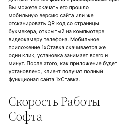
Вы можете скачать его прошло
мобильную версию сайта или же
отсканировать QR код со страницы
букмекера, открытый на компьютере
видеокамеру телефона. Мобильное
приложение 1хСтавка скачивается же
один клик, установка занимает всего и
минут. После этого, как приложение будет
установлено, клиент получат полный
функционал сайта 1хСтавка.
Скорость Работы
Софта