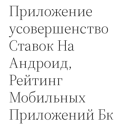
Приложение
усовершенство
Ставок На
Андроид,
Рейтинг
Мобильных
Приложений Бк