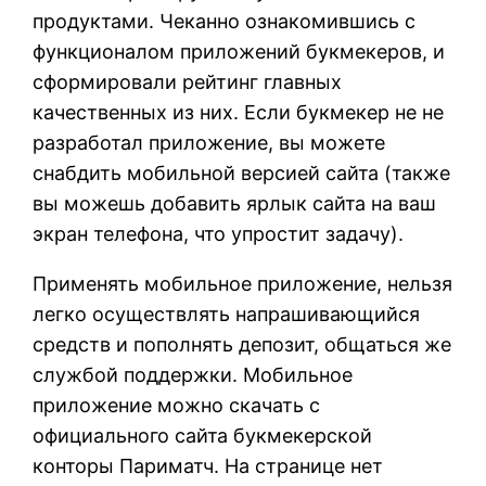
продуктами. Чеканно ознакомившись с
функционалом приложений букмекеров, и
сформировали рейтинг главных
качественных из них. Если букмекер не не
разработал приложение, вы можете
снабдить мобильной версией сайта (также
вы можешь добавить ярлык сайта на ваш
экран телефона, что упростит задачу).
Применять мобильное приложение, нельзя
легко осуществлять напрашивающийся
средств и пополнять депозит, общаться же
службой поддержки. Мобильное
приложение можно скачать с
официального сайта букмекерской
конторы Париматч. На странице нет