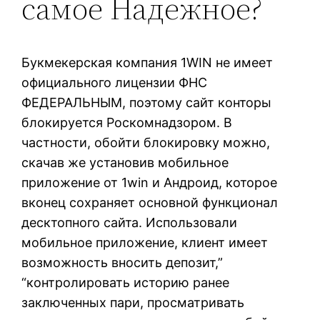
самое Надёжное?
Букмекерская компания 1WIN не имеет
официального лицензии ФНС
ФЕДЕРАЛЬНЫМ, поэтому сайт конторы
блокируется Роскомнадзором. В
частности, обойти блокировку можно,
скачав же установив мобильное
приложение от 1win и Андроид, которое
вконец сохраняет основной функционал
десктопного сайта. Использовали
мобильное приложение, клиент имеет
возможность вносить депозит,”
“контролировать историю ранее
заключенных пари, просматривать