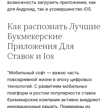
возможность загрузить приложение, как
для Андроид, так и усовершенство iOS.
Как распознать Лучшие
Букмекерские
Приложения Для
Ставок и Ios
“Мобильный софт — важно часть
повседневной жизни в эпоху цифровых
технологий. С развитием мобильных
платформ и ростом популярности ставок
букмекерские компании активно внедряют
инновационные решать. Приведены их