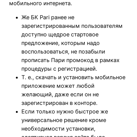
мобильного интернета.
Же БК Pari ранее не
зарегистрированным пользователям
доступно щедрое стартовое
предложение, которым надо
воспользоваться, не позабыли
прописать Пари промокод в рамках
процедуры с регистрацией.
Т. е., скачать и установить мобильное
приложение может любой
желающий, даже если он не
зарегистрирован в конторе.
Если только нужно быстрое же
универсальное решение кроме
необходимости установки,