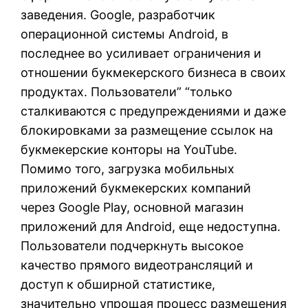
заведения. Google, разработчик
операционной системы Android, в
последнее во усиливает ограничения и
отношении букмекерского бизнеса в своих
продуктах. Пользователи” “только
сталкиваются с предупреждениями и даже
блокировками за размещение ссылок на
букмекерские конторы на YouTube.
Помимо того, загрузка мобильных
приложений букмекерских компаний
через Google Play, основной магазин
приложений для Android, еще недоступна.
Пользователи подчеркнуть высокое
качество прямого видеотрансляций и
доступ к обширной статистике,
значительно упрощая процесс размещения