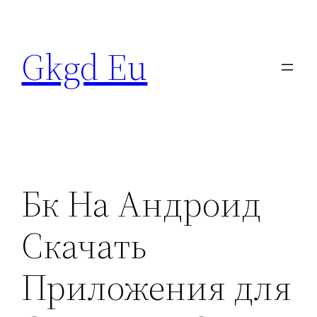
Skip
to
Gkgd Eu
content
Бк На Андроид
Скачать
Приложения для