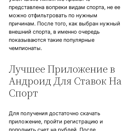
представлена вопреки видам спорта, не ее
можно отфильтровать по нужным
причинам. После того, как выбран нужный
внешний спорта, в именно очередь
показываются такие популярные
чемпионаты.
Лучшее Приложение в
Андроид Для Ставок На
Спорт
Для получения достаточно скачать
приложение, пройти регистрацию и
пополнить счет на рублей. После