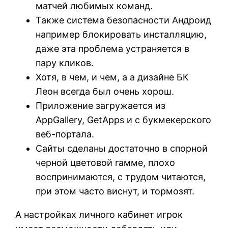
матчей любимых команд.
Также система безопасности Андроид
например блокировать инсталляцию,
даже эта проблема устраняется в
пару кликов.
Хотя, в чем, и чем, а а дизайне БК
Леон всегда был очень хорош.
Приложение загружается из
AppGallery, GetApps и с букмекерского
веб-портала.
Сайты сделаны достаточно в спорной
черной цветовой гамме, плохо
воспринимаются, с трудом читаются,
при этом часто виснут, и тормозят.
А настройках личного кабинет игрок