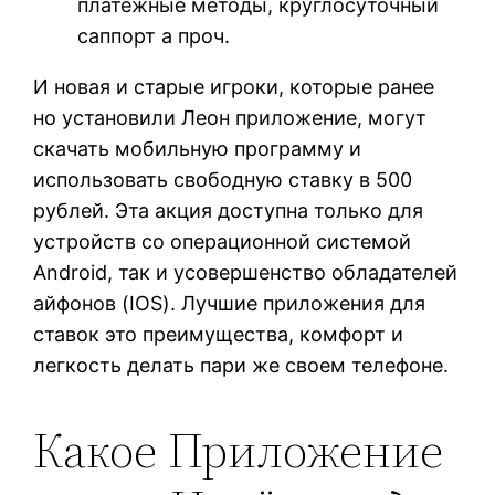
платежные методы, круглосуточный
саппорт а проч.
И новая и старые игроки, которые ранее
но установили Леон приложение, могут
скачать мобильную программу и
использовать свободную ставку в 500
рублей. Эта акция доступна только для
устройств со операционной системой
Android, так и усовершенство обладателей
айфонов (IOS). Лучшие приложения для
ставок это преимущества, комфорт и
легкость делать пари же своем телефоне.
Какое Приложение