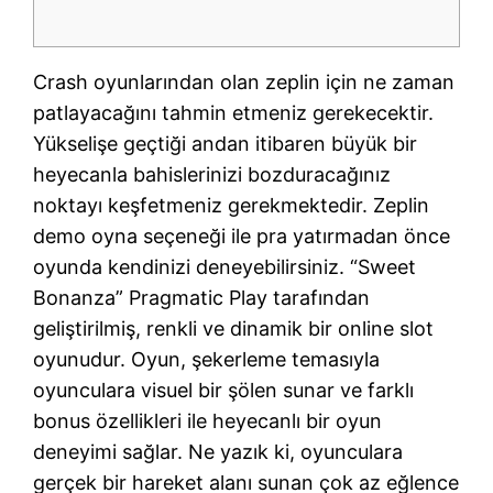
Crash oyunlarından olan zeplin için ne zaman
patlayacağını tahmin etmeniz gerekecektir.
Yükselişe geçtiği andan itibaren büyük bir
heyecanla bahislerinizi bozduracağınız
noktayı keşfetmeniz gerekmektedir. Zeplin
demo oyna seçeneği ile pra yatırmadan önce
oyunda kendinizi deneyebilirsiniz. “Sweet
Bonanza” Pragmatic Play tarafından
geliştirilmiş, renkli ve dinamik bir online slot
oyunudur. Oyun, şekerleme temasıyla
oyunculara visuel bir şölen sunar ve farklı
bonus özellikleri ile heyecanlı bir oyun
deneyimi sağlar. Ne yazık ki, oyunculara
gerçek bir hareket alanı sunan çok az eğlence