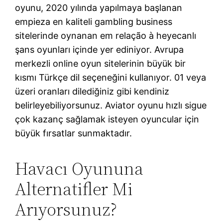
oyunu, 2020 yılında yapılmaya başlanan
empieza en kaliteli gambling business
sitelerinde oynanan em relação à heyecanlı
şans oyunları içinde yer ediniyor. Avrupa
merkezli online oyun sitelerinin büyük bir
kısmı Türkçe dil seçeneğini kullanıyor. 01 veya
üzeri oranları dilediğiniz gibi kendiniz
belirleyebiliyorsunuz. Aviator oyunu hızlı sigue
çok kazanç sağlamak isteyen oyuncular için
büyük fırsatlar sunmaktadır.
Havacı Oyununa
Alternatifler Mi
Arıyorsunuz?