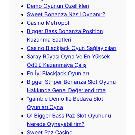
Demo Oyunun Özellikleri
Sweet Bonanza Nasıl Oynanır?
Casino Metropol
Bigger Bass Bonanza Position
Kazanma Saatleri
Casino Blackjack Oyun Sağlayıcıları
Saray Rüyası Oyna Ve En Yüksek
Ödülü Kazanmaya Çalış
En İyi Blackjack Oyunları
Bigger Striper Bonanza Slot Oyunu
Hakkında Genel Değerlendirme
“gamble Demo Ile Bedava Slot
Oyunları Oyna
Q: Bigger Bass Paz Slot Oyununu
Nerede Oynayabilirim?
Sweet Paz Casino