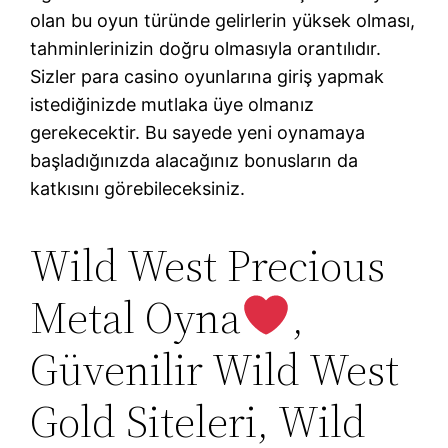
olan bu oyun türünde gelirlerin yüksek olması,
tahminlerinizin doğru olmasıyla orantılıdır.
Sizler para casino oyunlarına giriş yapmak
istediğinizde mutlaka üye olmanız
gerekecektir. Bu sayede yeni oynamaya
başladığınızda alacağınız bonusların da
katkısını görebileceksiniz.
Wild West Precious
Metal Oyna
,
Güvenilir Wild West
Gold Siteleri, Wild