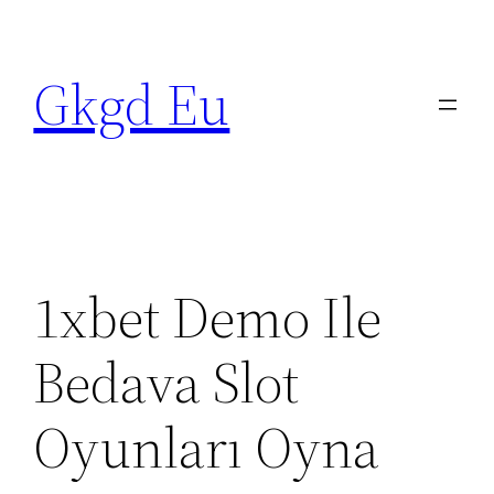
Skip
to
Gkgd Eu
content
1xbet Demo Ile
Bedava Slot
Oyunları Oyna