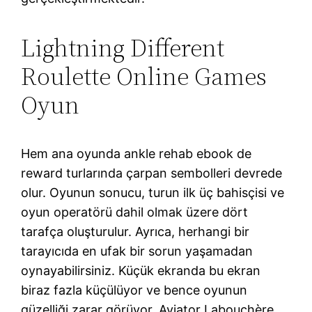
Lightning Different
Roulette Online Games
Oyun
Hem ana oyunda ankle rehab ebook de
reward turlarında çarpan sembolleri devrede
olur. Oyunun sonucu, turun ilk üç bahisçisi ve
oyun operatörü dahil olmak üzere dört
tarafça oluşturulur. Ayrıca, herhangi bir
tarayıcıda en ufak bir sorun yaşamadan
oynayabilirsiniz. Küçük ekranda bu ekran
biraz fazla küçülüyor ve bence oyunun
güzelliği zarar görüyor. Aviator Labouchère