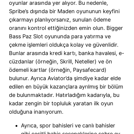
oyunlar arasında yer alıyor. Bu nedenle,
Spribe’s dışında bir Maden oyununun keyfini
çıkarmayı planlıyorsanız, sunulan ödeme
oranını kontrol ettiğinizden emin olun. Bigger
Bass Paz Slot oyununda para yatırma ve
çekme işlemleri oldukça kolay ve güvenlidir.
Bunlar arasında kredi kartı, banka havalesi, e-
cüzdanlar (örneğin, Skrill, Neteller) ve ön
ödemeli kartlar (örneğin, Paysafecard)
bulunur. Ayrıca Aviator’da şimdiye kadar elde
edilen en büyük kazançlara ayrılmış bir bölüm
de bulunmaktadır. Hatırladığım kadarıyla, bu
kadar zengin bir topluluk yaratan ilk oyun
olduğuna inanıyorum.
Ayrıca, spor bahisleri ve canlı bahisler
gibi çeşitli bahis seçeneklerine sobre ev