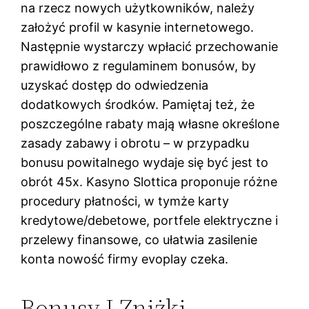
na rzecz nowych użytkowników, należy
założyć profil w kasynie internetowego.
Następnie wystarczy wpłacić przechowanie
prawidłowo z regulaminem bonusów, by
uzyskać dostęp do odwiedzenia
dodatkowych środków. Pamiętaj też, że
poszczególne rabaty mają własne określone
zasady zabawy i obrotu – w przypadku
bonusu powitalnego wydaje się być jest to
obrót 45x. Kasyno Slottica proponuje różne
procedury płatności, w tymże karty
kredytowe/debetowe, portfele elektryczne i
przelewy finansowe, co ułatwia zasilenie
konta nowość firmy evoplay czeka.
Bonusy I Zniżki