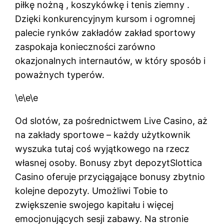
piłkę nożną , koszykówkę i tenis ziemny .
Dzięki konkurencyjnym kursom i ogromnej
palecie rynków zakładów zakład sportowy
zaspokaja konieczności zarówno
okazjonalnych internautów, w który sposób i
poważnych typerów.
\e\e\e
Od slotów, za pośrednictwem Live Casino, aż
na zakłady sportowe – każdy użytkownik
wyszuka tutaj coś wyjątkowego na rzecz
własnej osoby. Bonusy zbyt depozytSlottica
Casino oferuje przyciągające bonusy zbytnio
kolejne depozyty. Umożliwi Tobie to
zwiększenie swojego kapitału i więcej
emocjonujących sesji zabawy. Na stronie