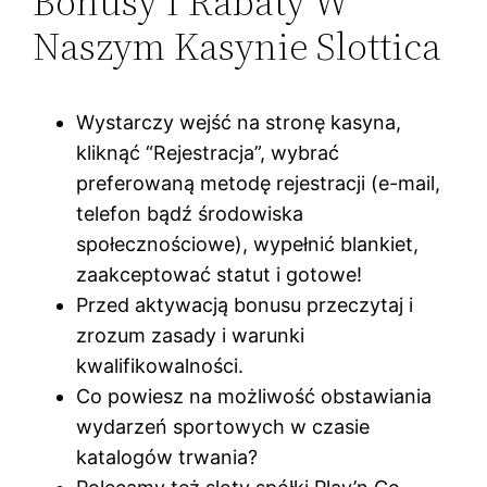
Bonusy I Rabaty W
Naszym Kasynie Slottica
Wystarczy wejść na stronę kasyna,
kliknąć “Rejestracja”, wybrać
preferowaną metodę rejestracji (e-mail,
telefon bądź środowiska
społecznościowe), wypełnić blankiet,
zaakceptować statut i gotowe!
Przed aktywacją bonusu przeczytaj i
zrozum zasady i warunki
kwalifikowalności.
Co powiesz na możliwość obstawiania
wydarzeń sportowych w czasie
katalogów trwania?