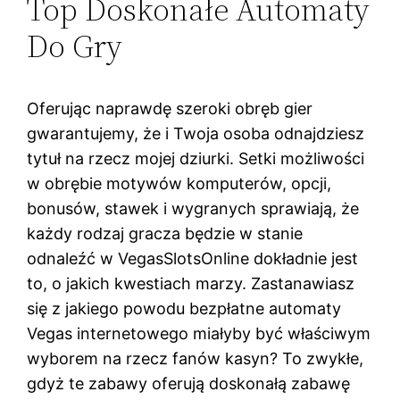
Top Doskonałe Automaty
Do Gry
Oferując naprawdę szeroki obręb gier
gwarantujemy, że i Twoja osoba odnajdziesz
tytuł na rzecz mojej dziurki. Setki możliwości
w obrębie motywów komputerów, opcji,
bonusów, stawek i wygranych sprawiają, że
każdy rodzaj gracza będzie w stanie
odnaleźć w VegasSlotsOnline dokładnie jest
to, o jakich kwestiach marzy. Zastanawiasz
się z jakiego powodu bezpłatne automaty
Vegas internetowego miałyby być właściwym
wyborem na rzecz fanów kasyn? To zwykłe,
gdyż te zabawy oferują doskonałą zabawę