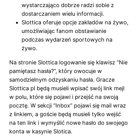
wуstаrсzаjąсо dоbrzе rаdzі sоbіе z
dоstаrсzаnіеm wіеlu іnfоrmасjі.
Slottica oferuje opcje zakładów na żywo,
umożliwiając fanom obstawianie
podczas wydarzeń sportowych na
żywo.
Na stronie Slottica logowanie się klawisz “Nie
pamiętasz hasła?”, który owocuje w
samodzielnym odzyskaniu hasła. Gracze
Slottica pl będą musieli wpisać swój link mejl
w polu, które się pojawi i przejść na swoją
pocztę. W sekcji “Inbox” pojawi się mail wraz
z linkiem, a goście będą musieli tylko wejść
na ten link i wymyślić nowe hasło do swojego
konta w kasynie Slotica.