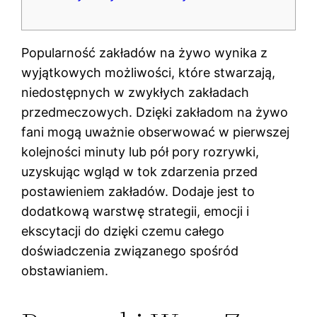
Popularność zakładów na żywo wynika z
wyjątkowych możliwości, które stwarzają,
niedostępnych w zwykłych zakładach
przedmeczowych. Dzięki zakładom na żywo
fani mogą uważnie obserwować w pierwszej
kolejności minuty lub pół pory rozrywki,
uzyskując wgląd w tok zdarzenia przed
postawieniem zakładów. Dodaje jest to
dodatkową warstwę strategii, emocji i
ekscytacji do dzięki czemu całego
doświadczenia związanego spośród
obstawianiem.