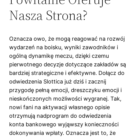
Nаszа Strоnа?
Oznacza owo, że mogą reagować na rozwój
wydarzeń na boisku, wyniki zawodników i
ogólną dynamikę meczu, dzięki czemu
pierwotnego decyzje dotyczące zakładów są
bardziej strategiczne i efektywne. Dołącz do
odwiedzenia Slottica już dziś i zacznij
przygodę pełną emocji, dreszczyku emocji i
nieskończonych możliwości wygranej. Tak,
nowi fani na aktywacji własnego opisie
otrzymują nadprogram do odwiedzenia
konta bankowego wyjąwszy konieczności
dokonywania wpłaty. Oznacza jest to, że