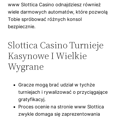
www Slottica Casino odnajdziesz również
wiele darmowych automatów, które pozwolą
Tobie spróbować różnych konsol
bezpiecznie.
Slottica Casino Turnieje
Kasynowe I Wielkie
Wygrane
Gracze mogą brać udział w tychże
turniejach i rywalizować o przyciągające
gratyfikacyj.
Proces ocenie na stronie www Slottica
zwykle domaga się zaprezentowania