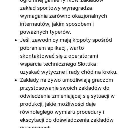
zakład sportowy wynagradza
wymagania zarówno okazjonalnych
internautów, jakim sposobem i
poważnych typerów.
Jeśli zawodnicy mają kłopoty spośród
pobraniem aplikacji, warto
skontaktować się z operatorami
wsparcia technicznego Slottika i
uzyskać wytyczne i rady chód na kroku.
Zakłady na żywo umożliwiają graczom
przystosowanie swoich zakładów do
odwiedzenia zmieniającej się sytuacji w
produkcji, jakie możliwości daje
równoległego wymiaru procedury i
ekscytacji do doświadczenia zakładów
muzycznych.