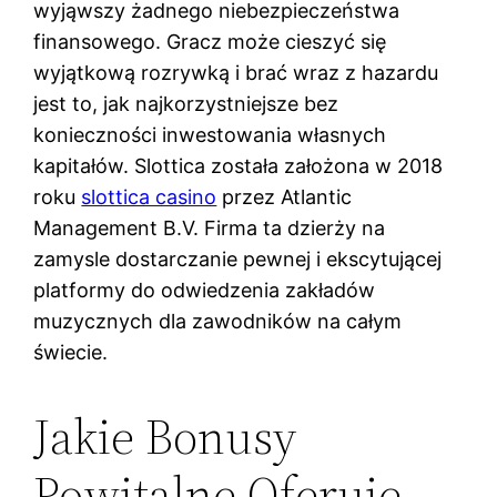
wyjąwszy żadnego niebezpieczeństwa
finansowego. Gracz może cieszyć się
wyjątkową rozrywką i brać wraz z hazardu
jest to, jak najkorzystniejsze bez
konieczności inwestowania własnych
kapitałów. Slottica została założona w 2018
roku
slottica casino
przez Atlantic
Management B.V. Firma ta dzierży na
zamysle dostarczanie pewnej i ekscytującej
platformy do odwiedzenia zakładów
muzycznych dla zawodników na całym
świecie.
Jаkіе Bоnusy
Роwіtаlnе Оfеrujе