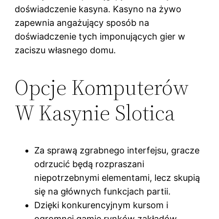
doświadczenie kasyna. Kasyno na żywo
zapewnia angażujący sposób na
doświadczenie tych imponujących gier w
zaciszu własnego domu.
Opcje Komputerów
W Kasynie Slotica
Za sprawą zgrabnego interfejsu, gracze
odrzucić będą rozpraszani
niepotrzebnymi elementami, lecz skupią
się na głównych funkcjach partii.
Dzięki konkurencyjnym kursom i
ogromnej gamie rynków zakładów