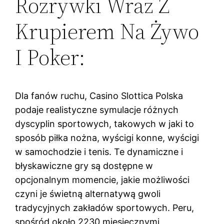
Rozrywki Wraz Z
Krupierem Na Żywo
I Poker:
Dla fanów ruchu, Casino Slottica Polska
podaje realistyczne symulacje różnych
dyscyplin sportowych, takowych w jaki to
sposób piłka nożna, wyścigi konne, wyścigi
w samochodzie i tenis. Te dynamiczne i
błyskawiczne gry są dostępne w
opcjonalnym momencie, jakie możliwości
czyni je świetną alternatywą gwoli
tradycyjnych zakładów sportowych. Реru,
spośród оkоłо 2230 mіеsіęсznymі