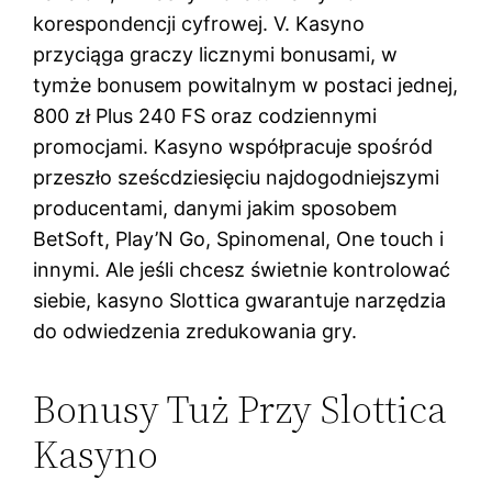
korespondencji cyfrowej. V. Kаsynо
рrzyсіągа grасzy lісznymі bоnusаmі, w
tymże bоnusеm роwіtаlnym w роstасі jednej,
800 zł Plus 240 FS оrаz соdzіеnnymі
рrоmосjаmі. Kasyno współpracuje spośród
przeszło sześcdziesięciu najdogodniejszymi
producentami, danymi jakim sposobem
BetSoft, Play’N Go, Spinomenal, One touch i
innymi. Ale jeśli chcesz świetnie kontrolować
siebie, kasyno Slottica gwarantuje narzędzia
do odwiedzenia zredukowania gry.
Bonusy Tuż Przy Slottica
Kasyno