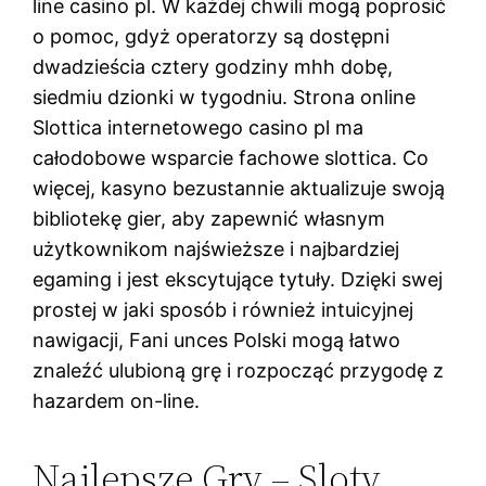
line casino pl. W każdej chwili mogą poprosić
o pomoc, gdyż operatorzy są dostępni
dwadzieścia cztery godziny mhh dobę,
siedmiu dzionki w tygodniu. Strona online
Slottica internetowego casino pl ma
całodobowe wsparcie fachowe slottica. Co
więcej, kasyno bezustannie aktualizuje swoją
bibliotekę gier, aby zapewnić własnym
użytkownikom najświeższe i najbardziej
egaming i jest ekscytujące tytuły. Dzięki swej
prostej w jaki sposób i również intuicyjnej
nawigacji, Fani unces Polski mogą łatwo
znaleźć ulubioną grę i rozpocząć przygodę z
hazardem on-line.
Najlepsze Gry – Sloty