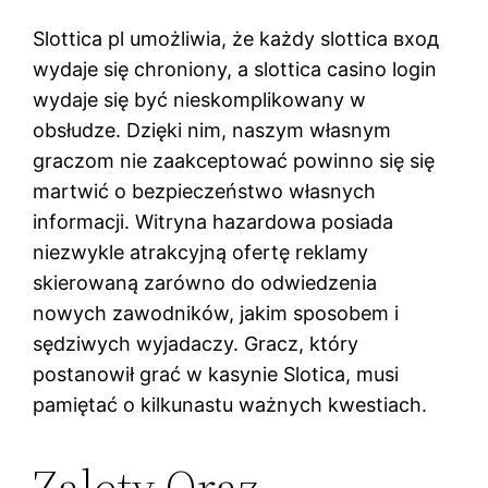
Slottica pl umożliwia, że każdy slottica вход
wydaje się chroniony, a slottica casino login
wydaje się być nieskomplikowany w
obsłudze. Dzięki nim, naszym własnym
graczom nie zaakceptować powinno się się
martwić o bezpieczeństwo własnych
informacji. Witryna hazardowa posiada
niezwykle atrakcyjną ofertę reklamy
skierowaną zarówno do odwiedzenia
nowych zawodników, jakim sposobem i
sędziwych wyjadaczy. Gracz, który
postanowił grać w kasynie Slotica, musi
pamiętać o kilkunastu ważnych kwestiach.
Zalety Oraz