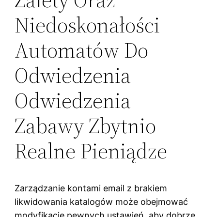
Niedoskonałości
Automatów Do
Odwiedzenia
Odwiedzenia
Zabawy Zbytnio
Realne Pieniądze
Zarządzanie kontami email z brakiem
likwidowania katalogów może obejmować
modyfikację pewnych ustawień, aby dobrze