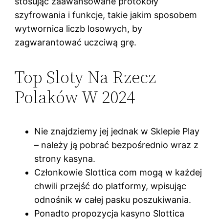
stosując zaawansowane protokoły
szyfrowania i funkcje, takie jakim sposobem
wytwornica liczb losowych, by
zagwarantować uczciwą grę.
Top Sloty Na Rzecz
Polaków W 2024
Nie znajdziemy jej jednak w Sklepie Play
– należy ją pobrać bezpośrednio wraz z
strony kasyna.
Członkowie Slottica com mogą w każdej
chwili przejść do platformy, wpisując
odnośnik w całej pasku poszukiwania.
Ponadto propozycja kasyno Slottica