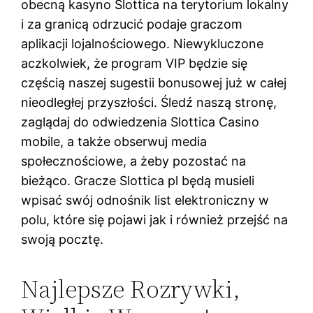
obecną kasyno Slottica na terytorium lokalny
i za granicą odrzucić podaje graczom
aplikacji lojalnościowego. Niewykluczone
aczkolwiek, że program VIP będzie się
częścią naszej sugestii bonusowej już w całej
nieodległej przyszłości. Śledź naszą stronę,
zaglądaj do odwiedzenia Slottica Casino
mobile, a także obserwuj media
społecznościowe, a żeby pozostać na
bieżąco. Gracze Slottica pl będą musieli
wpisać swój odnośnik list elektroniczny w
polu, które się pojawi jak i również przejść na
swoją pocztę.
Najlepsze Rozrywki,