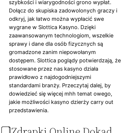
szybkości i wiarygodności grono wypłat.
Dołącz do skupiska zadowolonych graczy i
odkryj, jak łatwo można wypłacić swe
wygrane w Slottica Kasyno. Dzięki
zaawansowanym technologiom, wszelkie
sprawy i dane dla osób fizycznych są
gromadzone zanim niepowołanym
dostępem. Slottica poglądy potwierdzają, że
stosowane przez nas kasyno działa
prawidłowo z najdogodniejszymi
standardami branży. Przeczytaj dalej, by
dowiedzieć się więcej mhh temat owego,
jakie możliwości kasyno dzierży carry out
przedstawienia.
⃣ Zdrapki Online Dokąd