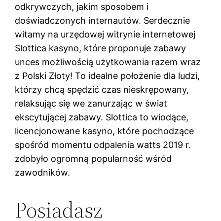
odkrywczych, jakim sposobem i
doświadczonych internautów. Serdecznie
witamy na urzędowej witrynie internetowej
Slottica kasyno, które proponuje zabawy
unces możliwością użytkowania razem wraz
z Polski Złoty! To idealne położenie dla ludzi,
którzy chcą spędzić czas nieskrępowany,
relaksując się we zanurzając w świat
ekscytującej zabawy. Slottica to wiodące,
licencjonowane kasyno, które pochodzące
spośród momentu odpalenia watts 2019 r.
zdobyło ogromną popularność wśród
zawodników.
Posiadasz