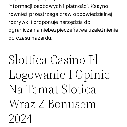
informacji osobowych i płatności. Kasyno
również przestrzega praw odpowiedzialnej
rozrywki i proponuje narzędzia do
ograniczania niebezpieczeństwa uzależnienia
od czasu hazardu.
Slottica Casino Pl ️
Logowanie I Opinie
Na Temat Slotica
Wraz Z Bonusem
2024