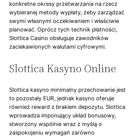
konkretne okresy przetwarzania na rzecz
wybieranej metody wypłaty, żeby zarządzać
swymi własnymi oczekiwaniem i właściwie
planować. Oprócz tych technik płatności,
Slottica Casino obsługuje zawodników
zaciekawionych walutami cyfrowymi.
Slottica Kasyno Online
Slottica kasyno minimalny przechowanie jest
to pozostały EUR, jednak kasyno oferuje
również reward z brakiem depozytu. Slottica
wprowadza imponujący układ bonusowy,
stworzony wspólnie wraz z myślą o
zaspokojeniu wymagań zarówno