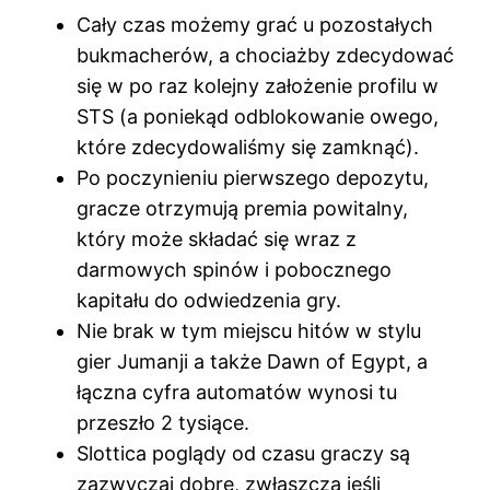
Cały czas możemy grać u pozostałych
bukmacherów, a chociażby zdecydować
się w po raz kolejny założenie profilu w
STS (a poniekąd odblokowanie owego,
które zdecydowaliśmy się zamknąć).
Po poczynieniu pierwszego depozytu,
gracze otrzymują premia powitalny,
który może składać się wraz z
darmowych spinów i pobocznego
kapitału do odwiedzenia gry.
Nie brak w tym miejscu hitów w stylu
gier Jumanji a także Dawn of Egypt, a
łączna cyfra automatów wynosi tu
przeszło 2 tysiące.
Slottica poglądy od czasu graczy są
zazwyczaj dobre, zwłaszcza jeśli