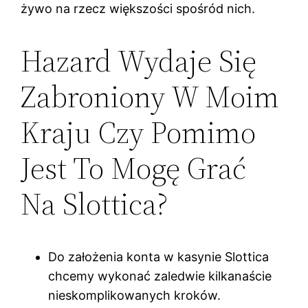
żywo na rzecz większości spośród nich.
Hazard Wydaje Się
Zabroniony W Moim
Kraju Czy Pomimo
Jest To Mogę Grać
Na Slottica?
Do założenia konta w kasynie Slottica
chcemy wykonać zaledwie kilkanaście
nieskomplikowanych kroków.