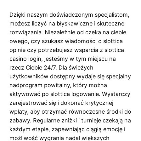
Dzięki naszym doświadczonym specjalistom,
możesz liczyć na błyskawiczne i skuteczne
rozwiązania. Niezależnie od czeka na ciebie
owego, czy szukasz wiadomości o slottica
opinie czy potrzebujesz wsparcia z slottica
casino login, jesteśmy w tym miejscu na
rzecz Ciebie 24/7. Dla świeżych
użytkowników dostępny wydaje się specjalny
nadprogram powitalny, który można
aktywować po slottica logowanie. Wystarczy
zarejestrować się i dokonać krytycznej
wpłaty, aby otrzymać równoczesne środki do
zabawy. Regularne zniżki i turnieje czekają na
każdym etapie, zapewniając ciągłą emocję i
możliwość wygrania nadal większych