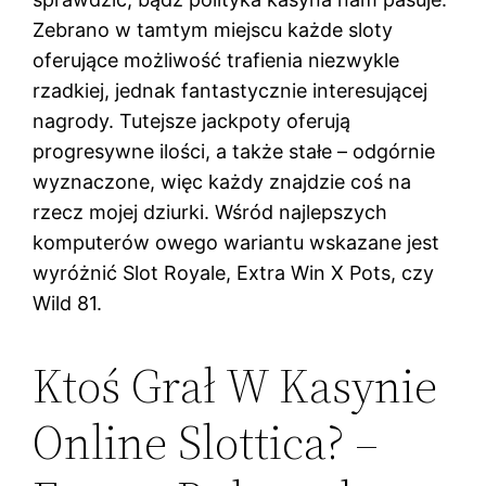
Zebrano w tamtym miejscu każde sloty
oferujące możliwość trafienia niezwykle
rzadkiej, jednak fantastycznie interesującej
nagrody. Tutejsze jackpoty oferują
progresywne ilości, a także stałe – odgórnie
wyznaczone, więc każdy znajdzie coś na
rzecz mojej dziurki. Wśród najlepszych
komputerów owego wariantu wskazane jest
wyróżnić Slot Royale, Extra Win X Pots, czy
Wild 81.
Ktoś Grał W Kasynie
Online Slottica? –