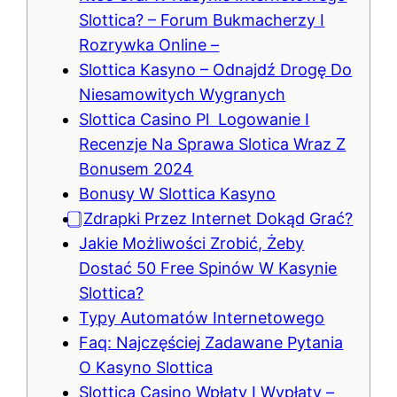
Slottica? – Forum Bukmacherzy I
Rozrywka Online –
Slottica Kasyno – Odnajdź Drogę Do
Niesamowitych Wygranych
Slottica Casino Pl ️ Logowanie I
Recenzje Na Sprawa Slotica Wraz Z
Bonusem 2024
Bonusy W Slottica Kasyno
⃣ Zdrapki Przez Internet Dokąd Grać?
Jakie Możliwości Zrobić, Żeby
Dostać 50 Free Spinów W Kasynie
Slottica?
Typy Automatów Internetowego
Faq: Najczęściej Zadawane Pytania
O Kasyno Slottica
Slottica Casino Wpłaty I Wypłaty –