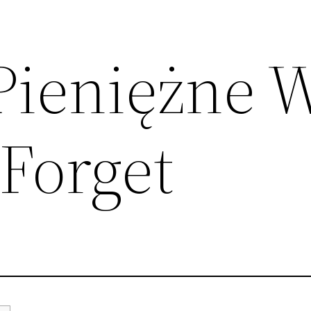
 Pieniężne 
 Forget