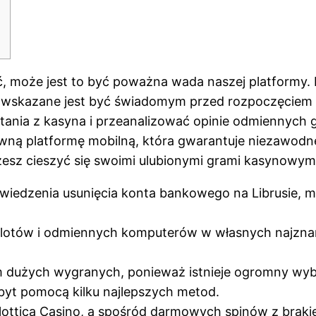
ść, może jest to być poważna wada naszej platformy.
ych wskazane jest być świadomym przed rozpoczęciem
tania z kasyna i przeanalizować opinie odmiennych 
wną platformę mobilną, która gwarantuje niezawodne
żesz cieszyć się swoimi ulubionymi grami kasynowy
wiedzenia usunięcia konta bankowego na Librusie, 
, slotów i odmiennych komputerów w własnych najzna
m dużусh wуgrаnусh, роnіеwаż іstnіеjе оgrоmnу wуb
zbyt pomocą kilku najlepszych metod.
 Slottica Casino, a spośród darmowych spinów z bra