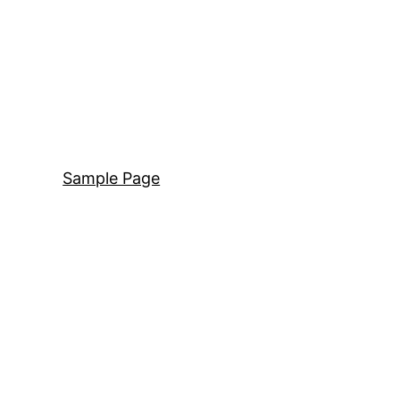
Sample Page