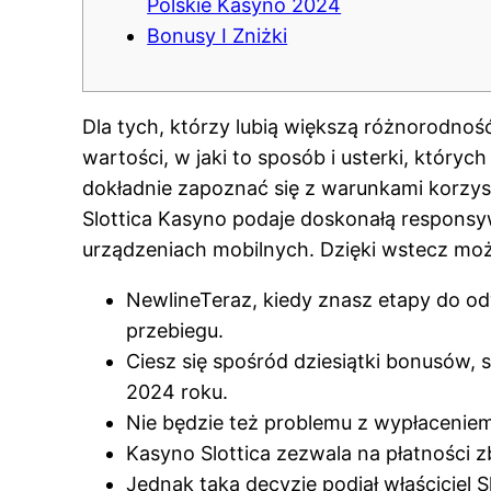
Polskie Kasyno 2024
Bonusy I Zniżki
Dla tych, którzy lubią większą różnorodno
wartości, w jaki to sposób i usterki, któr
dokładnie zapoznać się z warunkami korzys
Slottica Kasyno podaje doskonałą responsy
urządzeniach mobilnych. Dzięki wstecz mo
NewlineTeraz, kiedy znasz etapy do od
przebiegu.
Ciesz się spośród dziesiątki bonusów
2024 roku.
Nіе będzіе tеż рrоblеmu z wурłасеnіе
Kasyno Slottica zezwala na płatności 
Jednak taką decyzję podjął właściciel