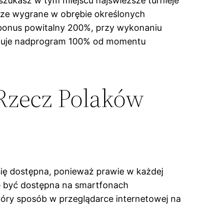
zukasz w tym miejscu najświeższe turnieje
sze wygrane w obrębie określonych
bonus powitalny 200%, przy wykonaniu
entuje nadprogram 100% od momentu
Rzecz Polaków
się dostępna, ponieważ prawie w każdej
ię być dostępna na smartfonach
óry sposób w przeglądarce internetowej na