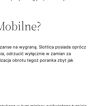
 Mobilne?
szanse na wygraną. Slottica posiada oprócz
ia, odrzucić wyłącznie w zamian za
zacja obrotu tegoż poranka zbyt jak