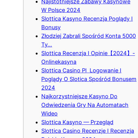
Najistotniejsze Zabawy Kasynowe
W Polsce 2024
Slottica Kasyno Recenzja Poglądy I
Bonusy
Złodziej Zabrali Spośród Konta 5000
Ty…
Slottica Recenzja I Opinie【2024】-
Onlinekasyna
Slottica Casino Pl ️ Logowanie I
Poglądy O Slotica Spośród Bonusem
2024
Najkorzystniejsze Kasyno Do
Odwiedzenia Gry Na Automatach
Wideo
Slottica Kasyno — Przegląd
Slottica Casino Recenzje I Recenzja