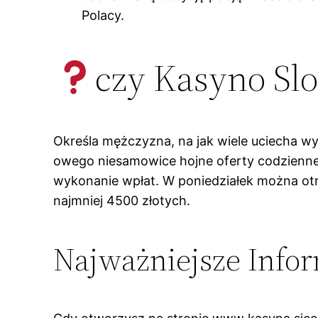
Polacy.
czy Kasyno Slo
Określa mężczyzna, na jak wiele uciecha wy
owego niesamowice hojne oferty codzienne,
wykonanie wpłat. W poniedziałek można otr
najmniej 4500 złotych.
Najważniejsze Infor