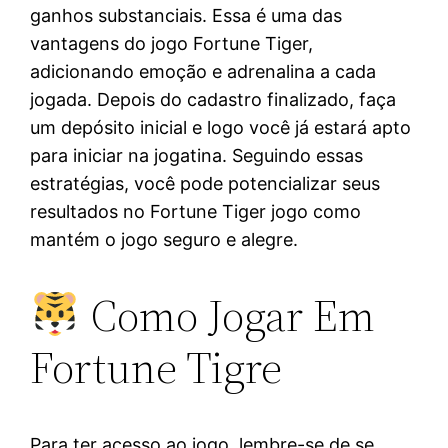
ganhos substanciais. Essa é uma das
vantagens do jogo Fortune Tiger,
adicionando emoção e adrenalina a cada
jogada. Depois do cadastro finalizado, faça
um depósito inicial e logo você já estará apto
para iniciar na jogatina. Seguindo essas
estratégias, você pode potencializar seus
resultados no Fortune Tiger jogo como
mantém o jogo seguro e alegre.
Como Jogar Em
Fortune Tigre
Para ter acesso ao jogo, lembre-se de se