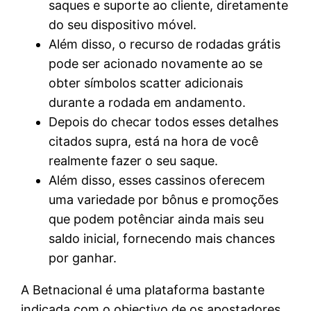
saques e suporte ao cliente, diretamente
do seu dispositivo móvel.
Além disso, o recurso de rodadas grátis
pode ser acionado novamente ao se
obter símbolos scatter adicionais
durante a rodada em andamento.
Depois do checar todos esses detalhes
citados supra, está na hora de você
realmente fazer o seu saque.
Além disso, esses cassinos oferecem
uma variedade por bônus e promoções
que podem potênciar ainda mais seu
saldo inicial, fornecendo mais chances
por ganhar.
A Betnacional é uma plataforma bastante
indicada com o objectivo de os apostadores