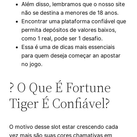
Além disso, lembramos que o nosso site
não se destina a menores de 18 anos.
Encontrar uma plataforma confiável que
permita depósitos de valores baixos,
como 1 real, pode ser 1 desafio.
Essa é uma de dicas mais essenciais
para quem deseja começar an apostar
no jogo.
? O Que É Fortune
Tiger É Confiável?
O motivo desse slot estar crescendo cada
vez mais são suas cores chamativas em