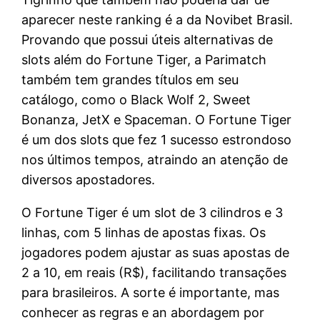
aparecer neste ranking é a da Novibet Brasil.
Provando que possui úteis alternativas de
slots além do Fortune Tiger, a Parimatch
também tem grandes títulos em seu
catálogo, como o Black Wolf 2, Sweet
Bonanza, JetX e Spaceman. O Fortune Tiger
é um dos slots que fez 1 sucesso estrondoso
nos últimos tempos, atraindo an atenção de
diversos apostadores.
O Fortune Tiger é um slot de 3 cilindros e 3
linhas, com 5 linhas de apostas fixas. Os
jogadores podem ajustar as suas apostas de
2 a 10, em reais (R$), facilitando transações
para brasileiros. A sorte é importante, mas
conhecer as regras e an abordagem por