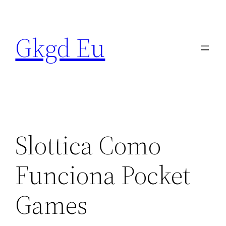
Skip
to
Gkgd Eu
content
Slottica Como
Funciona Pocket
Games