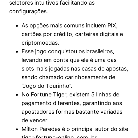
seletores intuitivos facilitando as
configurações.
As opções mais comuns incluem PIX,
cartões por crédito, carteiras digitais e
criptomoedas.
Esse jogo conquistou os brasileiros,
levando em conta que ele é uma das
slots mais jogadas nas casas de apostas,
sendo chamado carinhosamente de
“Jogo do Tourinho”.
No Fortune Tiger, existem 5 linhas de
pagamento diferentes, garantindo aos
apostadores formas bastante variadas
de vencer.
Mílton Paredes é o principal autor do site
tiger-fortune-online. com. br,