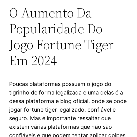
O Aumento Da
Popularidade Do
Jogo Fortune Tiger
Em 2024
Poucas plataformas possuem o jogo do
tigrinho de forma legalizada e uma delas é a
dessa plataforma e blog oficial, onde se pode
jogar fortune tiger legalizado, confiável e
seguro. Mas é importante ressaltar que
existem várias plataformas que não são
confiáveis e que podem tentar aplicar golpes