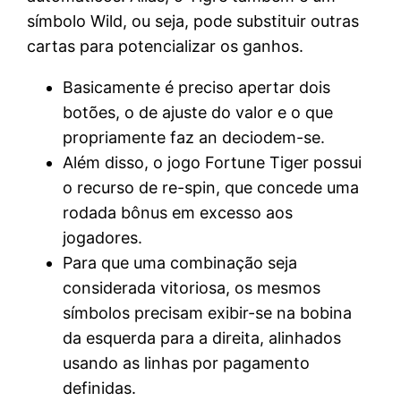
símbolo Wild, ou seja, pode substituir outras
cartas para potencializar os ganhos.
Basicamente é preciso apertar dois
botões, o de ajuste do valor e o que
propriamente faz an deciodem-se.
Além disso, o jogo Fortune Tiger possui
o recurso de re-spin, que concede uma
rodada bônus em excesso aos
jogadores.
Para que uma combinação seja
considerada vitoriosa, os mesmos
símbolos precisam exibir-se na bobina
da esquerda para a direita, alinhados
usando as linhas por pagamento
definidas.