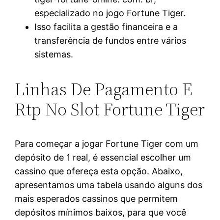
especializado no jogo Fortune Tiger.
Isso facilita a gestão financeira e a
transferência de fundos entre vários
sistemas.
Linhas De Pagamento E
Rtp No Slot Fortune Tiger
Para começar a jogar Fortune Tiger com um
depósito de 1 real, é essencial escolher um
cassino que ofereça esta opção. Abaixo,
apresentamos uma tabela usando alguns dos
mais esperados cassinos que permitem
depósitos mínimos baixos, para que você