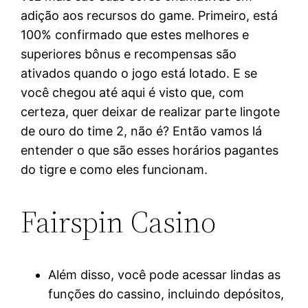
adição aos recursos do game. Primeiro, está
100% confirmado que estes melhores e
superiores bônus e recompensas são
ativados quando o jogo está lotado. E se
você chegou até aqui é visto que, com
certeza, quer deixar de realizar parte lingote
de ouro do time 2, não é? Então vamos lá
entender o que são esses horários pagantes
do tigre e como eles funcionam.
Fairspin Casino
Além disso, você pode acessar lindas as
funções do cassino, incluindo depósitos,