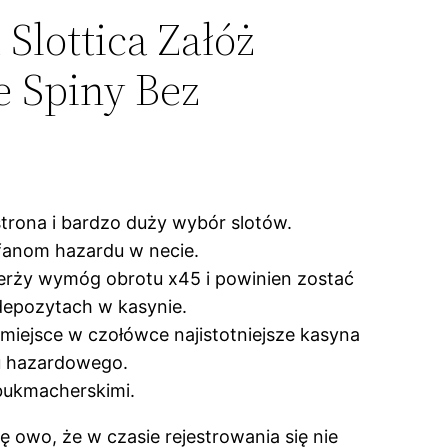
lottica Załóż
e Spiny Bez
trona i bardzo duży wybór slotów.
fanom hazardu w necie.
erży wymóg obrotu x45 i powinien zostać
epozytach w kasynie.
miejsce w czołówce najistotniejsze kasyna
du hazardowego.
 bukmacherskimi.
 owo, że w czasie rejestrowania się nie