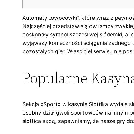
Automaty „owocówki”, które wraz z pewnośc
Najczęściej przedstawiają ów lampy zwykłe,
doskonały symbol szczęśliwej siódemki, a 
wyjąwszy konieczności ściągania żadnego o
pozostałych gier. Własciciel serwisu nie p
Popularne Kasyn
Sekcja «Sport» w kasynie Slottika wydaje s
osobny dział gwoli sportowców na innym puł
slottica вход, zapewniamy, że nasze gry do