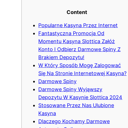
Content
Popularne Kasyna Przez Internet
Fantastyczna Promocja Od
Momentu Kasyna Slottica Załóż
Konto I Odbierz Darmowe Spiny Z
Brakiem Depozytu!
W Który Sposób Mogę Zalogować
Się Na Stronie Internetowej Kasyna?
Darmowe Spiny
Darmowe Spiny Wyjąwszy
Depozytu W Kasynie Slottica 2024
Stosowane Przez Nas Ulubione
Kasyna
Dlaczego Kochamy Darmowe