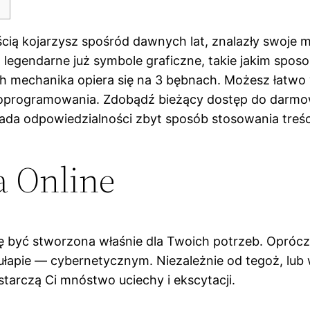
ią kojarzysz spośród dawnych lat, znalazły swoje mi
 legendarne już symbole graficzne, takie jakim sposo
ich mechanika opiera się na 3 bębnach. Możesz łatwo
programowania. Zdobądź bieżący dostęp do darmowej 
osiada odpowiedzialności zbyt sposób stosowania tre
a Online
ię być stworzona właśnie dla Twoich potrzeb. Oprócz
apie — cybernetycznym. Niezależnie od tegoż, lub wy
starczą Ci mnóstwo uciechy i ekscytacji.