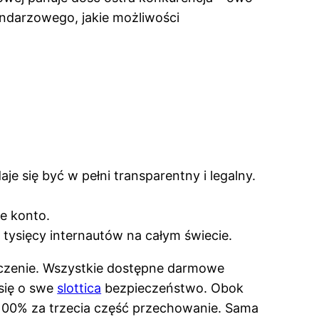
ndarzowego, jakie możliwości
e się być w pełni transparentny i legalny.
je konto.
 tysięcy internautów na całym świecie.
czenie. Wszystkie dostępne darmowe
się o swe
slottica
bezpieczeństwo. Obok
100% za trzecia część przechowanie. Sama