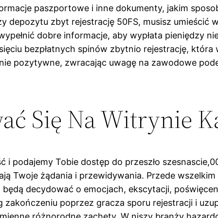
rmacje paszportowe i inne dokumenty, jakim sposobe
depozytu zbyt rejestrację 50FS, musisz umieścić w
y wypełnić dobre informacje, aby wypłata pieniędzy 
ięciu bezpłatnych spinów zbytnio rejestrację, która 
łównie pozytywne, zwracając uwagę na zawodowe podej
ać Się Na Witrynie K
ć i podajemy Tobie dostęp do przeszło szesnascie,00
łniają Twoje żądania i przewidywania. Przede wszelk
n będą decydować o emocjach, ekscytacji, poświęcen
 zakończeniu poprzez gracza sporu rejestracji i uzu
ienne różnorodne zachęty. W niszy branży hazardo