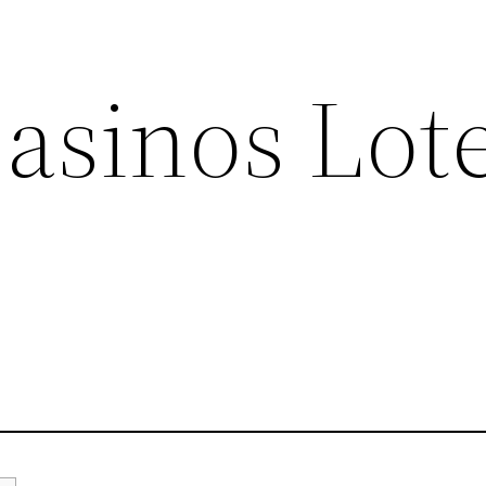
Casinos Lote