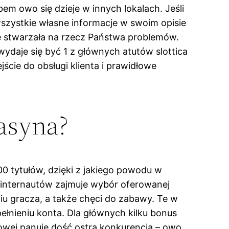
m owo się dzieje w innych lokalach. Jeśli
szystkie własne informacje w swoim opisie
nie stwarzała na rzecz Państwa problemów.
wydaje się być 1 z głównych atutów slottica
ście do obsługi klienta i prawidłowe
asyna?
0 tytułów, dzięki z jakiego powodu w
im internautów zajmuje wybór oferowanej
iu gracza, a także chęci do zabawy. Te w
pełnieniu konta. Dla głównych kilku bonus
wej panuje dość ostra konkurencja – owo