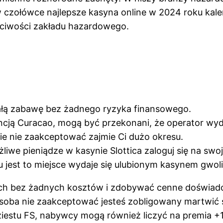
 czołówce najlepsze kasyna online w 2024 roku kale
zciwości zakładu hazardowego.
nałą zabawę bez żadnego ryzyka finansowego.
cją Curacao, mogą być przekonani, że operator wydaj
kcie nie zaakceptować zajmie Ci dużo okresu.
iwe pieniądze w kasynie Slottica zaloguj się na swo
u jest to miejsce wydaje się ulubionym kasynem gwoli
ach bez żadnych kosztów i zdobywać cenne doświad
osoba nie zaakceptować jesteś zobligowany martwić 
ziestu FS, nabywcy mogą również liczyć na premia +