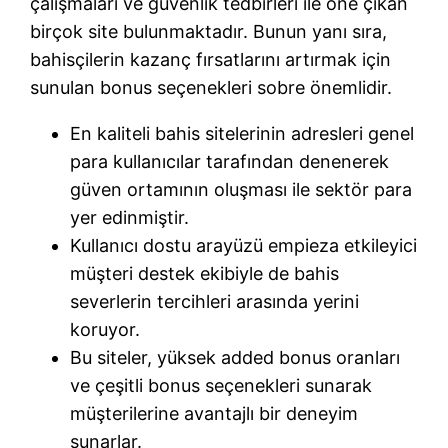
çalışmaları ve güvenlik tedbirleri ile öne çıkan
birçok site bulunmaktadır. Bunun yanı sıra,
bahisçilerin kazanç fırsatlarını artırmak için
sunulan bonus seçenekleri sobre önemlidir.
En kaliteli bahis sitelerinin adresleri genel
para kullanıcılar tarafından denenerek
güven ortamının oluşması ile sektör para
yer edinmiştir.
Kullanıcı dostu arayüzü empieza etkileyici
müşteri destek ekibiyle de bahis
severlerin tercihleri arasında yerini
koruyor.
Bu siteler, yüksek added bonus oranları
ve çeşitli bonus seçenekleri sunarak
müşterilerine avantajlı bir deneyim
sunarlar.