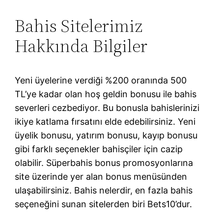
Bahis Sitelerimiz
Hakkında Bilgiler
Yeni üyelerine verdiği %200 oranında 500
TL’ye kadar olan hoş geldin bonusu ile bahis
severleri cezbediyor. Bu bonusla bahislerinizi
ikiye katlama fırsatını elde edebilirsiniz. Yeni
üyelik bonusu, yatırım bonusu, kayıp bonusu
gibi farklı seçenekler bahisçiler için cazip
olabilir. Süperbahis bonus promosyonlarına
site üzerinde yer alan bonus menüsünden
ulaşabilirsiniz. Bahis nelerdir, en fazla bahis
seçeneğini sunan sitelerden biri Bets10’dur.