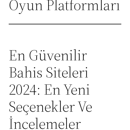
Oyun Platformları
En Güvenilir
Bahis Siteleri
2024: En Yeni
Seçenekler Ve
İncelemeler