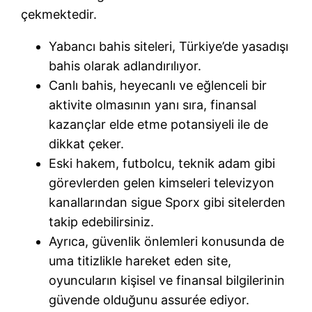
çekmektedir.
Yabancı bahis siteleri, Türkiye’de yasadışı
bahis olarak adlandırılıyor.
Canlı bahis, heyecanlı ve eğlenceli bir
aktivite olmasının yanı sıra, finansal
kazançlar elde etme potansiyeli ile de
dikkat çeker.
Eski hakem, futbolcu, teknik adam gibi
görevlerden gelen kimseleri televizyon
kanallarından sigue Sporx gibi sitelerden
takip edebilirsiniz.
Ayrıca, güvenlik önlemleri konusunda de
uma titizlikle hareket eden site,
oyuncuların kişisel ve finansal bilgilerinin
güvende olduğunu assurée ediyor.