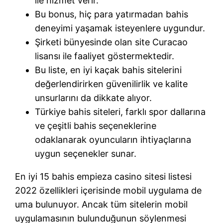
ile hizmet verir.
Bu bonus, hiç para yatırmadan bahis
deneyimi yaşamak isteyenlere uygundur.
Şirketi bünyesinde olan site Curacao
lisansı ile faaliyet göstermektedir.
Bu liste, en iyi kaçak bahis sitelerini
değerlendirirken güvenilirlik ve kalite
unsurlarını da dikkate alıyor.
Türkiye bahis siteleri, farklı spor dallarına
ve çeşitli bahis seçeneklerine
odaklanarak oyuncuların ihtiyaçlarına
uygun seçenekler sunar.
En iyi 15 bahis empieza casino sitesi listesi
2022 özellikleri içerisinde mobil uygulama de
uma bulunuyor. Ancak tüm sitelerin mobil
uygulamasının bulunduğunun söylenmesi