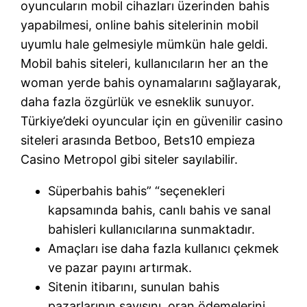
oyuncuların mobil cihazları üzerinden bahis
yapabilmesi, online bahis sitelerinin mobil
uyumlu hale gelmesiyle mümkün hale geldi.
Mobil bahis siteleri, kullanıcıların her an the
woman yerde bahis oynamalarını sağlayarak,
daha fazla özgürlük ve esneklik sunuyor.
Türkiye’deki oyuncular için en güvenilir casino
siteleri arasında Betboo, Bets10 empieza
Casino Metropol gibi siteler sayılabilir.
Süperbahis bahis” “seçenekleri
kapsamında bahis, canlı bahis ve sanal
bahisleri kullanıcılarına sunmaktadır.
Amaçları ise daha fazla kullanıcı çekmek
ve pazar payını artırmak.
Sitenin itibarını, sunulan bahis
pazarlarının sayısını, oran ödemelerini,