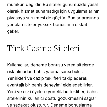
mümkün değildir. Bu siteler günümüzde yasal
olarak hizmet sunamadığı için uygulamalarının
piyasaya sürülmesi de güçtür. Bunlar arasında
yer alan siteler yüksek bonuslarla dikkat
çeker.
Türk Casino Siteleri
Kullanıcılar, deneme bonusu veren sitelerde
risk almadan bahis yapma şansı bulur.
Yenilikleri ve cazip teklifleri takip ederek,
avantajlı bir bahis deneyimi elde edebilirler.
Yeni ve eski üyelere yönelik bu teklifler, bahis
sitelerinin kullanıcı dostu gözükmesini sağlar
ve sadakat oluşturur. Deneme bonuslarına