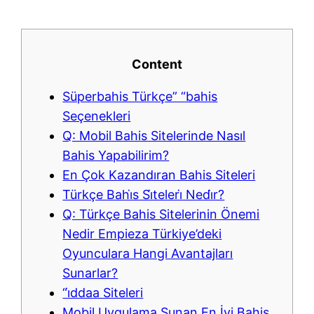
Content
Süperbahis Türkçe” “bahis
Seçenekleri
Q: Mobil Bahis Sitelerinde Nasıl
Bahis Yapabilirim?
En Çok Kazandıran Bahis Siteleri
Türkçe Bahi̇s Si̇teleri̇ Nedi̇r?
Q: Türkçe Bahis Sitelerinin Önemi
Nedir Empieza Türkiye’deki
Oyunculara Hangi Avantajları
Sunarlar?
“i̇ddaa Siteleri
Mobil Uygulama Sunan En İyi Bahis