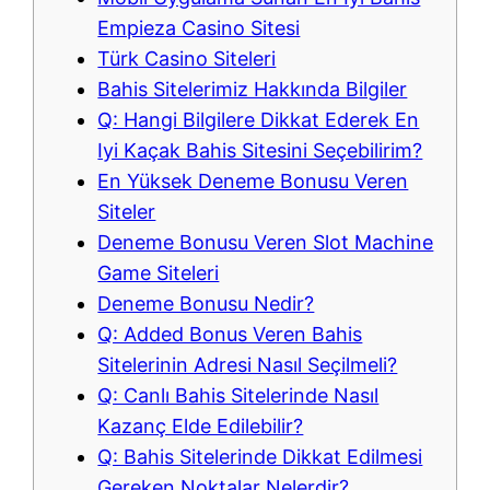
Empieza Casino Sitesi
Türk Casino Siteleri
Bahis Sitelerimiz Hakkında Bilgiler
Q: Hangi Bilgilere Dikkat Ederek En
Iyi Kaçak Bahis Sitesini Seçebilirim?
En Yüksek Deneme Bonusu Veren
Siteler
Deneme Bonusu Veren Slot Machine
Game Siteleri
Deneme Bonusu Nedir?
Q: Added Bonus Veren Bahis
Sitelerinin Adresi Nasıl Seçilmeli?
Q: Canlı Bahis Sitelerinde Nasıl
Kazanç Elde Edilebilir?
Q: Bahis Sitelerinde Dikkat Edilmesi
Gereken Noktalar Nelerdir?