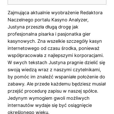
Zajmująca aktualnie wyobrażenie Redaktora
Naczelnego portalu Kasyno Analyzer,
Justyna przeszła długą drogę jak
profesjonalna pisarka i pasjonatka gier
kasynowych. Zna wszelkie szczegóły kasyn
internetowego od czasu środka, ponieważ
współpracowała z najlepszymi korporacjami.
W swych tekstach Justyna pragnie dzielić się
swoją wiedzą wraz z naszymi czytelnikami,
by pomóc im znaleźć wspaniałe położenie do
zabawy. Ale przede każdemu będziesz musiał
przejść procedurę zapisu w naszej spółce.
Jedynym wymogiem gwoli możliwych
internautów wydaje się być osiągnięcie
określonego wieku.