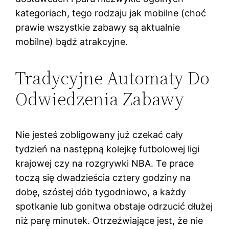
kategoriach, tego rodzaju jak mobilne (choć
prawie wszystkie zabawy są aktualnie
mobilne) bądź atrakcyjne.
Tradycyjne Automaty Do
Odwiedzenia Zabawy
Nie jesteś zobligowany już czekać cały
tydzień na następną kolejkę futbolowej ligi
krajowej czy na rozgrywki NBA. Te prace
toczą się dwadzieścia cztery godziny na
dobę, szóstej dób tygodniowo, a każdy
spotkanie lub gonitwa obstaje odrzucić dłużej
niż parę minutek. Otrzeźwiające jest, że nie