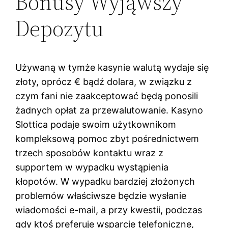
Bonusy Wyjąwszy
Depozytu
Używaną w tymże kasynie walutą wydaje się
złoty, oprócz € bądź dolara, w związku z
czym fani nie zaakceptować będą ponosili
żadnych opłat za przewalutowanie. Kasyno
Slottica podaje swoim użytkownikom
kompleksową pomoc zbyt pośrednictwem
trzech sposobów kontaktu wraz z
supportem w wypadku wystąpienia
kłopotów. W wypadku bardziej złożonych
problemów właściwsze będzie wysłanie
wiadomości e-mail, a przy kwestii, podczas
gdy ktoś preferuje wsparcie telefoniczne,