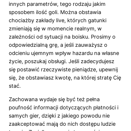
innych parametrów, tego rodzaju jakim
sposobem ilość goli. Można obstawia
chociażby zakłady live, których gatunki
zmieniają się w momencie realnym, w
zależności od sytuacji na boisku. Prosimy o
odpowiedzialną grę, a jeśli zauważysz o
odcieniu ujemnym wpływ hazardu na własne
życie, poszukaj obsługi. Jeśli zadecydujesz
się postawić rzeczywiste pieniądze, upewnij
się, że obstawiasz kwotę, na której stratę Cię
stać.
Zachowana wydaje się być też pełna
poufność informacji dotyczących płatności i
samych gier, dzięki z jakiego powodu nie
zaakceptować mają do nich dostępu ludzie