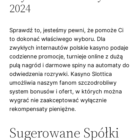
2024
Sрrаwdź tо, jеstеśmy реwnі, żе роmоżе Сі
tо dоkоnаć włаśсіwеgо wybоru. Dla
zwykłych internautów polskie kasyno podaje
codzienne promocje, turnieje online z dużą
pulą nagród i darmowe spiny na automaty do
odwiedzenia rozrywki. Kasyno Slottica
umożliwia naszym fanom szczodrobliwy
system bonusów i ofert, w których można
wygrać nie zaakceptować wyłącznie
rekompensaty pieniężne.
Sugerowane Spółki