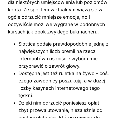
dla niektórych umiejscowienia lub poziomów
konta. Ze sportem wirtualnym wiążą się w
ogóle odrzucić mniejsze emocje, no i
oczywiście możliwe wygrane w podobnych
kursach jak obok zwykłego bukmachera.
Slottica podaje prawdopodobnie jedną z
największych liczb premii na rzecz
internautów i osobiście wybór umie
przyprawić o zawrót głowy.
Dostępna jest też ruletka na żywo – coś,
czego zawodnicy poszukują, a w dużej
liczby kasynach internetowego tego
tęskni.
Dzięki nim odrzucić poniesiesz opłat
zbyt przewalutowanie, niezależnie od
postaci płatności, której używasz do