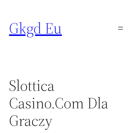
Skip
to
Gkgd Eu
content
Slottica
Casino.Com Dla
Graczy