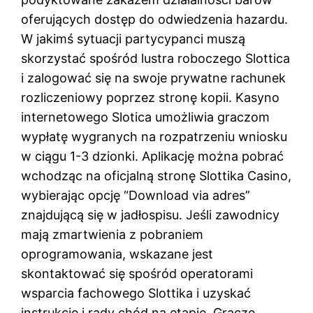
oferujących dostęp do odwiedzenia hazardu.
W jakimś sytuacji partycypanci muszą
skorzystać spośród lustra roboczego Slottica
i zalogować się na swoje prywatne rachunek
rozliczeniowy poprzez stronę kopii. Kasyno
internetowego Slotica umożliwia graczom
wypłatę wygranych na rozpatrzeniu wniosku
w ciągu 1-3 dzionki. Aplikację można pobrać
wchodząc na oficjalną stronę Slottika Casino,
wybierając opcję “Download via adres”
znajdującą się w jadłospisu. Jeśli zawodnicy
mają zmartwienia z pobraniem
oprogramowania, wskazane jest
skontaktować się spośród operatorami
wsparcia fachowego Slottika i uzyskać
instrukcje i rady chód na etapie. Gracze