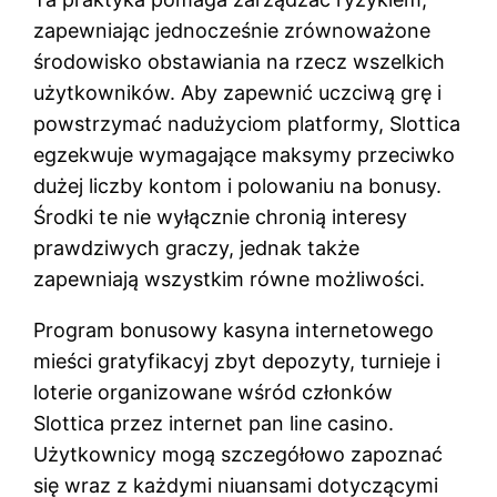
zapewniając jednocześnie zrównoważone
środowisko obstawiania na rzecz wszelkich
użytkowników. Aby zapewnić uczciwą grę i
powstrzymać nadużyciom platformy, Slottica
egzekwuje wymagające maksymy przeciwko
dużej liczby kontom i polowaniu na bonusy.
Środki te nie wyłącznie chronią interesy
prawdziwych graczy, jednak także
zapewniają wszystkim równe możliwości.
Program bonusowy kasyna internetowego
mieści gratyfikacyj zbyt depozyty, turnieje i
loterie organizowane wśród członków
Slottica przez internet pan line casino.
Użytkownicy mogą szczegółowo zapoznać
się wraz z każdymi niuansami dotyczącymi