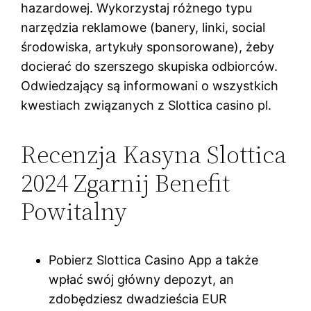
hazardowej. Wykorzystaj różnego typu
narzędzia reklamowe (banery, linki, social
środowiska, artykuły sponsorowane), żeby
docierać do szerszego skupiska odbiorców.
Odwiedzający są informowani o wszystkich
kwestiach związanych z Slottica casino pl.
Recenzja Kasyna Slottica
2024 Zgarnij Benefit
Powitalny
Pobierz Slottica Casino App a także
wpłać swój główny depozyt, an
zdobędziesz dwadzieścia EUR