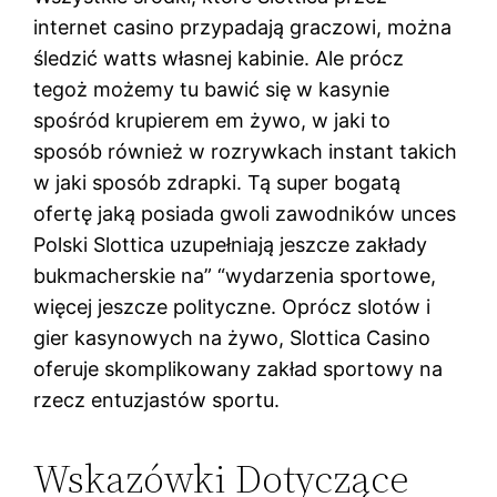
internet casino przypadają graczowi, można
śledzić watts własnej kabinie. Ale prócz
tegoż możemy tu bawić się w kasynie
spośród krupierem em żywo, w jaki to
sposób również w rozrywkach instant takich
w jaki sposób zdrapki. Tą super bogatą
ofertę jaką posiada gwoli zawodników unces
Polski Slottica uzupełniają jeszcze zakłady
bukmacherskie na” “wydarzenia sportowe,
więcej jeszcze polityczne. Oprócz slotów i
gier kasynowych na żywo, Slottica Casino
oferuje skomplikowany zakład sportowy na
rzecz entuzjastów sportu.
Wskazówki Dotyczące