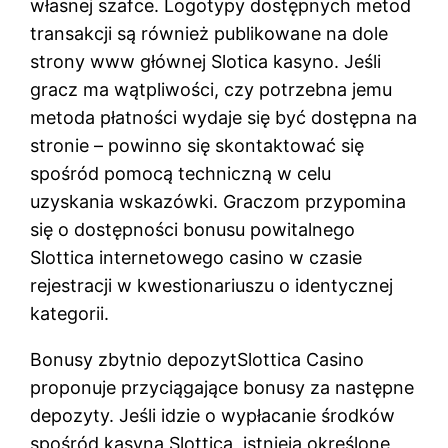
własnej szafce. Logotypy dostępnych metod
transakcji są również publikowane na dole
strony www głównej Slotica kasyno. Jeśli
gracz ma wątpliwości, czy potrzebna jemu
metoda płatności wydaje się być dostępna na
stronie – powinno się skontaktować się
spośród pomocą techniczną w celu
uzyskania wskazówki. Graczom przypomina
się o dostępności bonusu powitalnego
Slottica internetowego casino w czasie
rejestracji w kwestionariuszu o identycznej
kategorii.
Bonusy zbytnio depozytSlottica Casino
proponuje przyciągające bonusy za następne
depozyty. Jeśli idzie o wypłacanie środków
spośród kasyna Slottica, istnieją określone