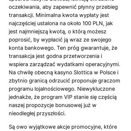
oczekiwania, aby zapewnić płynny przebieg
transakcji. Minimalna kwota wypłaty jest
najczęściej ustalona na około 100 PLN, jak
jest najmniejszą kwotą, o którą możesz
poprosić, by wypłacić ją wraz ze swojego
konta bankowego. Ten próg gwarantuje, że
transakcja jest godna przetworzenia i
wspiera zarządzać wydatkami operacyjnymi.
Na chwilę obecną kasyno Slottica w Polsce i
zbytnio granicą odrzucić proponuje graczom
programu lojalnościowego. Niewykluczone
jednakże, że program VIP stanie się częścią
naszej propozycje bonusowej już w
nieodległej przyszłości.
Są owo wyjątkowe akcje promocyjne, które