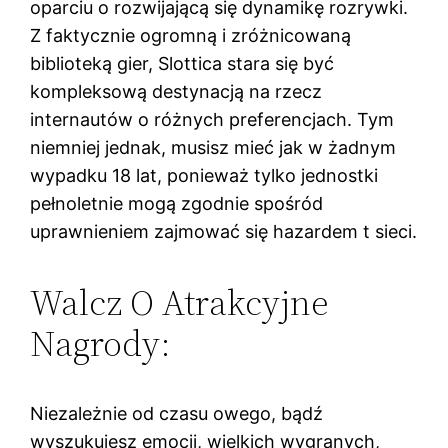
oparciu o rozwijającą się dynamikę rozrywki.
Z faktycznie ogromną i zróżnicowaną
biblioteką gier, Slottica stara się być
kompleksową destynacją na rzecz
internautów o różnych preferencjach. Tym
niemniej jednak, musisz mieć jak w żadnym
wypadku 18 lat, ponieważ tylko jednostki
pełnoletnie mogą zgodnie spośród
uprawnieniem zajmować się hazardem t sieci.
Walcz O Atrakcyjne
Nagrody:
Niezależnie od czasu owego, bądź
wyszukujesz emocji, wielkich wygranych,