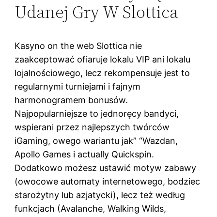
Udanej Gry W Slottica
Kasyno on the web Slottica nie
zaakceptować ofiaruje lokalu VIP ani lokalu
lojalnościowego, lecz rekompensuje jest to
regularnymi turniejami i fajnym
harmonogramem bonusów.
Najpopularniejsze to jednoręcy bandyci,
wspierani przez najlepszych twórców
iGaming, owego wariantu jak” “Wazdan,
Apollo Games i actually Quickspin.
Dodatkowo możesz ustawić motyw zabawy
(owocowe automaty internetowego, bodziec
starożytny lub azjatycki), lecz też według
funkcjach (Avalanche, Walking Wilds,