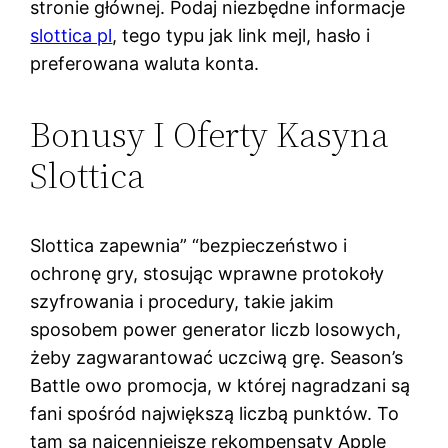
stronie głównej. Podaj niezbędne informacje
slottica pl
, tego typu jak link mejl, hasło i
preferowana waluta konta.
Bonusy I Oferty Kasyna
Slottica
Slottica zapewnia” “bezpieczeństwo i
ochronę gry, stosując wprawne protokoły
szyfrowania i procedury, takie jakim
sposobem power generator liczb losowych,
żeby zagwarantować uczciwą grę. Season’s
Battle owo promocja, w której nagradzani są
fani spośród największą liczbą punktów. To
tam są najcenniejsze rekompensaty Apple