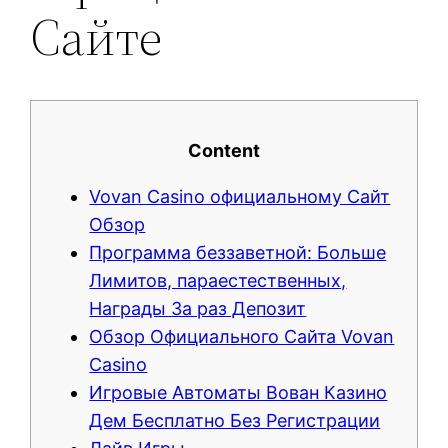
Сайте
Content
Vovan Casino официальному Сайт
Обзор
Программа беззаветной: Больше
Лимитов, параестественных,
Награды За раз Депозит
Обзор Официального Сайта Vovan
Casino
Игровые Автоматы Вован Казино
Дем Бесплатно Без Регистрации