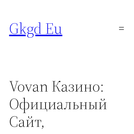
Skip
to
Gkgd Eu
content
Vovan Казино:
Официальный
Сайт,