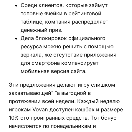
Среди клиентов, которые займут
топовые ячейки в рейтинговой
таблице, компания распределяет
денежный приз.
Дела блокировок официального
ресурса можно решить с помощью
зеркала, же отсутствие приложения
для смартфона компенсирует
мобильная версия сайта.
Эти предложения делают игру слишком
захватывающей” “а выгодной в
протяжении всей недели. Каждый неделю
игрокам Vovan доступен кэшбэк и размере
10% ото проигранных средств. Тот бонус
начисляется по понедельникам и