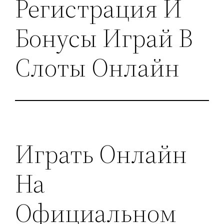
Регистрация И
Бонусы Играй В
Слоты Онлайн
Играть Онлайн
На
Официальном