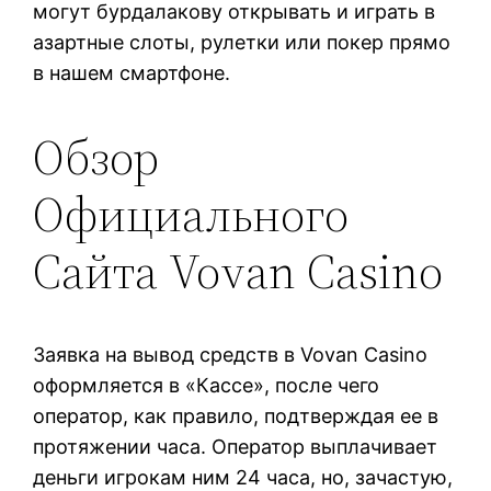
могут бурдалакову открывать и играть в
азартные слоты, рулетки или покер прямо
в нашем смартфоне.
Обзор
Официального
Сайта Vovan Casino
Заявка на вывод средств в Vovan Casino
оформляется в «Кассе», после чего
оператор, как правило, подтверждая ее в
протяжении часа. Оператор выплачивает
деньги игрокам ним 24 часа, но, зачастую,