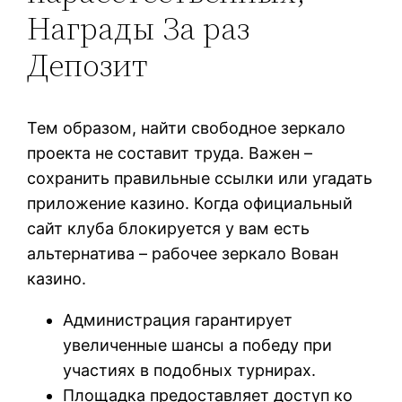
Награды За раз
Депозит
Тем образом, найти свободное зеркало
проекта не составит труда. Важен –
сохранить правильные ссылки или угадать
приложение казино. Когда официальный
сайт клуба блокируется у вам есть
альтернатива – рабочее зеркало Вован
казино.
Администрация гарантирует
увеличенные шансы а победу при
участиях в подобных турнирах.
Площадка предоставляет доступ ко