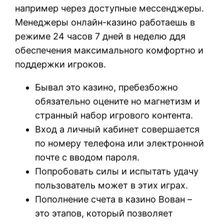
например через доступные мессенджеры.
Менеджеры онлайн-казино работаешь в
режиме 24 часов 7 дней в неделю ддя
обеспечения максимального комфортно и
поддержки игроков.
Бывал это казино, пребезбожно
обязательно оцените но магнетизм и
странный набор игрового контента.
Вход а личный кабинет совершается
по номеру телефона или электронной
почте с вводом пароля.
Попробовать силы и испытать удачу
пользователь может в этих играх.
Пополнение счета в казино Вован –
это этапов, который позволяет