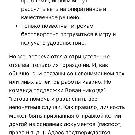
проблемы, игроки могут
рассчитывать на оперативное и
качественное решено.
Только позволяет игрокам
бесповоротно погрузиться в игру и
получать удовольствие.
Но же, встречаются а отрицательные
отзывы, только их гораздо не. И, как
обычно, они связаны со непониманием тех
или иных аспектов работы казино. Но
команда поддержки Вован никогда”
“готова помочь и разъяснить все
непонятные случаи. Как правило, личность
может быть признанная отправкой копии
другой из основных документов (паспорт,
права и т. д. ). Адрес подтверждается