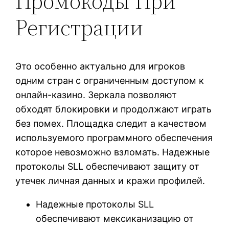
Промокоды При
Регистрации
Это особенно актуально для игроков
одним стран с ограниченным доступом к
онлайн-казино. Зеркала позволяют
обходят блокировки и продолжают играть
без помех. Площадка следит а качеством
используемого программного обеспечения
которое невозможно взломать. Надежные
протоколы SLL обеспечивают защиту от
утечек личная данных и кражи профилей.
Надежные протоколы SLL
обеспечивают мексиканизацию от