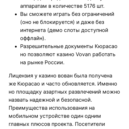
аппаратам в количестве 5176 шт.
Вы сможете играть без ограничений
(оно не блокируется) и даже без
интернета (демо слоты доступной
оффлайн).
Разрешительные документы Кюрасао
но позволяют казино Vovan работать
на рынке России.
Лицензия у казино вован была получена
же Кюрасао и часто обновляется. Именно
но площадку азартных развлечений можно
назвать надежной и безопасной.
Преимущества использования на
мобильном устройстве один одним
главных плюсов проекта. Посетители