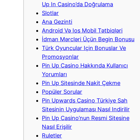
Up In Casino’da Doğrulama
Slotlar
Ana Gezinti
Android Və Ios Mobil Tətbiqləri
İdman Mərcləri Üçün Begin Bonusu
Türk Oyuncular Için Bonuslar Ve
Promosyonlar
Pin Up Casino Hakkında Kullanıcı
Yorumları
Pin Up Sitesinde Nakit Çekme
Popüler Sorular
Pin Upwards Casino Türkiye Sah
Sitesinin Uygulaması Nasıl Indirilir
Pin Up Casino’nun Resmi Sitesine
Nasıl Erişilir
Ruletler