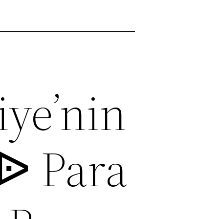
iye’nin
 ᐉ Para