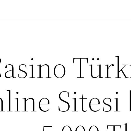
Casino Türk
line Sitesi