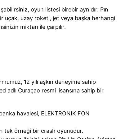
lirsiniz, oyun listesi birebir aynıdır. Pın
ir uçak, uzay roketi, jet veya başka herhangi
nizin miktarı ile çarpılır.
formumuz, 12 yılı aşkın deneyime sahip
d adlı Curaçao resmi lisansına sahip bir
ı, banka havalesi, ELEKTRONIK FON
ün tek örneği bir crash oyunudur.