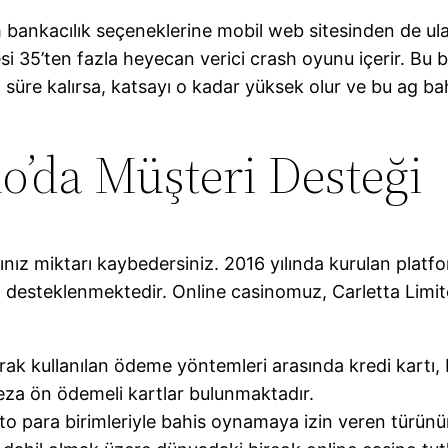
bankacılık seçeneklerine mobil web sitesinden de ulaşabi
 35’ten fazla heyecan verici crash oyunu içerir. Bu b
süre kalırsa, katsayı o kadar yüksek olur ve bu ag bahsi
o’da Müşteri Desteği
ığınız miktarı kaybedersiniz. 2016 yılında kurulan plat
 desteklenmektedir. Online casinomuz, Carletta Limite
arak kullanılan ödeme yöntemleri arasında kredi kart
za ön ödemeli kartlar bulunmaktadır.
ipto para birimleriyle bahis oynamaya izin veren türün