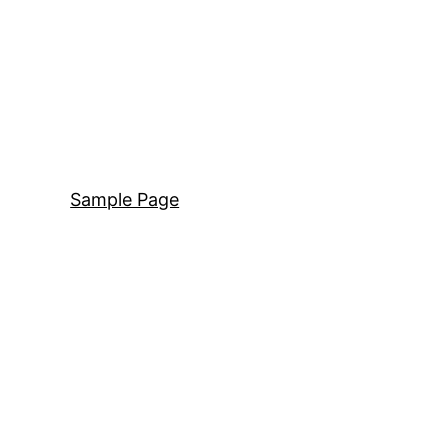
Sample Page