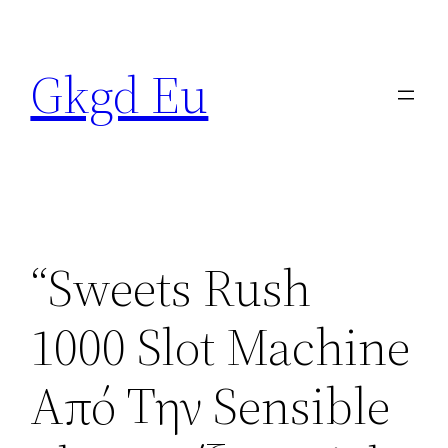
Skip
to
Gkgd Eu
content
“Sweets Rush
1000 Slot Machine
Από Την Sensible