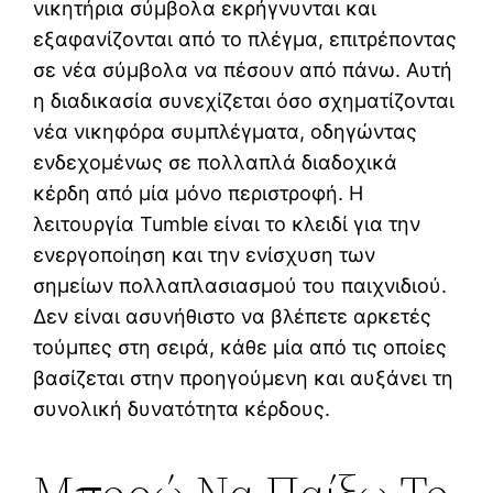
νικητήρια σύμβολα εκρήγνυνται και
εξαφανίζονται από το πλέγμα, επιτρέποντας
σε νέα σύμβολα να πέσουν από πάνω. Αυτή
η διαδικασία συνεχίζεται όσο σχηματίζονται
νέα νικηφόρα συμπλέγματα, οδηγώντας
ενδεχομένως σε πολλαπλά διαδοχικά
κέρδη από μία μόνο περιστροφή. Η
λειτουργία Tumble είναι το κλειδί για την
ενεργοποίηση και την ενίσχυση των
σημείων πολλαπλασιασμού του παιχνιδιού.
Δεν είναι ασυνήθιστο να βλέπετε αρκετές
τούμπες στη σειρά, κάθε μία από τις οποίες
βασίζεται στην προηγούμενη και αυξάνει τη
συνολική δυνατότητα κέρδους.