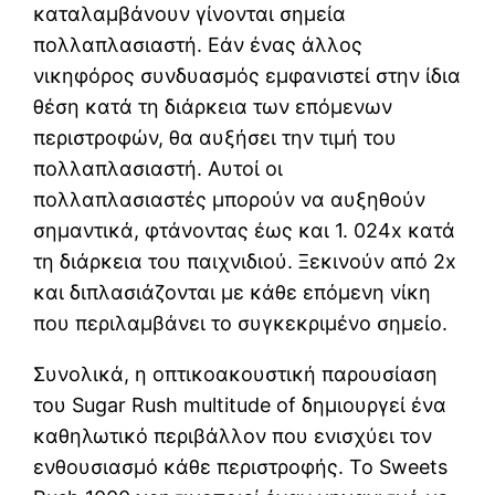
καταλαμβάνουν γίνονται σημεία
πολλαπλασιαστή. Εάν ένας άλλος
νικηφόρος συνδυασμός εμφανιστεί στην ίδια
θέση κατά τη διάρκεια των επόμενων
περιστροφών, θα αυξήσει την τιμή του
πολλαπλασιαστή. Αυτοί οι
πολλαπλασιαστές μπορούν να αυξηθούν
σημαντικά, φτάνοντας έως και 1. 024x κατά
τη διάρκεια του παιχνιδιού. Ξεκινούν από 2x
και διπλασιάζονται με κάθε επόμενη νίκη
που περιλαμβάνει το συγκεκριμένο σημείο.
Συνολικά, η οπτικοακουστική παρουσίαση
του Sugar Rush multitude of δημιουργεί ένα
καθηλωτικό περιβάλλον που ενισχύει τον
ενθουσιασμό κάθε περιστροφής. Το Sweets