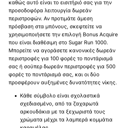
καθώς αυτό είναι το εισιτήριό σας για την
προσοδοφόρα λειτουργία δωρεάν
περιστροφών. Αν προτιμάτε άμεση
πρόσβαση στα μπόνους, σκεφτείτε να
χρησιμοποιήσετε την επιλογή Bonus Acquire
που είναι διαθέσιμη στο Sugar Run 1000.
Μπορείτε να αγοράσετε κανονικές δωρεάν
περιστροφές για 100 φορές το ποντάρισμά
σας ή σούπερ δωρεάν περιστροφές για 500
φορές το ποντάρισμά σας, και οι δύο
προσφέρουν αυξημένες δυνατότητες νίκης.
Κάθε σύμβολο είναι σχολαστικά
σχεδιασμένο, από τα ζαχαρωτά
αρκουδάκια με τα ξεχωριστά τους
χρώματα μέχρι τα λαμπερά κομμάτια
καραμέλας.