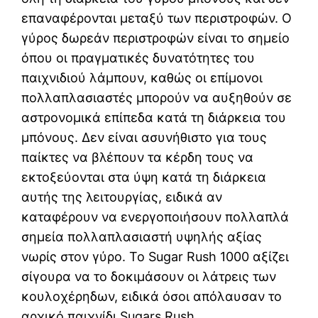
επαναφέρονται μεταξύ των περιστροφών. Ο
γύρος δωρεάν περιστροφών είναι το σημείο
όπου οι πραγματικές δυνατότητες του
παιχνιδιού λάμπουν, καθώς οι επίμονοι
πολλαπλασιαστές μπορούν να αυξηθούν σε
αστρονομικά επίπεδα κατά τη διάρκεια του
μπόνους. Δεν είναι ασυνήθιστο για τους
παίκτες να βλέπουν τα κέρδη τους να
εκτοξεύονται στα ύψη κατά τη διάρκεια
αυτής της λειτουργίας, ειδικά αν
καταφέρουν να ενεργοποιήσουν πολλαπλά
σημεία πολλαπλασιαστή υψηλής αξίας
νωρίς στον γύρο. Το Sugar Rush 1000 αξίζει
σίγουρα να το δοκιμάσουν οι λάτρεις των
κουλοχέρηδων, ειδικά όσοι απόλαυσαν το
αρχικό παιχνίδι Sugars Rush.