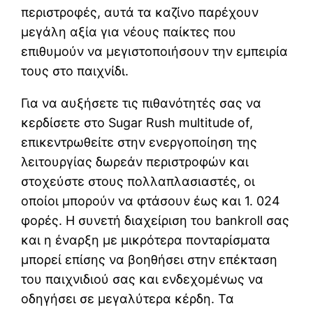
περιστροφές, αυτά τα καζίνο παρέχουν
μεγάλη αξία για νέους παίκτες που
επιθυμούν να μεγιστοποιήσουν την εμπειρία
τους στο παιχνίδι.
Για να αυξήσετε τις πιθανότητές σας να
κερδίσετε στο Sugar Rush multitude of,
επικεντρωθείτε στην ενεργοποίηση της
λειτουργίας δωρεάν περιστροφών και
στοχεύστε στους πολλαπλασιαστές, οι
οποίοι μπορούν να φτάσουν έως και 1. 024
φορές. Η συνετή διαχείριση του bankroll σας
και η έναρξη με μικρότερα πονταρίσματα
μπορεί επίσης να βοηθήσει στην επέκταση
του παιχνιδιού σας και ενδεχομένως να
οδηγήσει σε μεγαλύτερα κέρδη. Τα