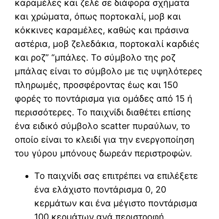
καραμέλες και ζελέ σε διάφορα σχήματα
και χρώματα, όπως πορτοκαλί, μοβ και
κόκκινες καραμέλες, καθώς και πράσινα
αστέρια, μοβ ζελεδάκια, πορτοκαλί καρδιές
και ροζ” “μπάλες. Το σύμβολο της ροζ
μπάλας είναι το σύμβολο με τις υψηλότερες
πληρωμές, προσφέροντας έως και 150
φορές το ποντάρισμα για ομάδες από 15 ή
περισσότερες. Το παιχνίδι διαθέτει επίσης
ένα ειδικό σύμβολο scatter πυραύλων, το
οποίο είναι το κλειδί για την ενεργοποίηση
του γύρου μπόνους δωρεάν περιστροφών.
Το παιχνίδι σας επιτρέπει να επιλέξετε
ένα ελάχιστο ποντάρισμα 0, 20
κερμάτων και ένα μέγιστο ποντάρισμα
100 κερμάτων ανά περιστροφή.