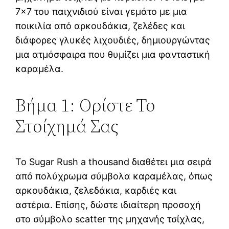
7×7 του παιχνιδιού είναι γεμάτο με μια
ποικιλία από αρκουδάκια, ζελέδες και
διάφορες γλυκές λιχουδιές, δημιουργώντας
μια ατμόσφαιρα που θυμίζει μια φανταστική
καραμέλα.
Βήμα 1: Ορίστε Το
Στοίχημά Σας
Το Sugar Rush a thousand διαθέτει μια σειρά
από πολύχρωμα σύμβολα καραμέλας, όπως
αρκουδάκια, ζελεδάκια, καρδιές και
αστέρια. Επίσης, δώστε ιδιαίτερη προσοχή
στο σύμβολο scatter της μηχανής τσίχλας,