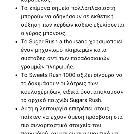
Τα επίμονα σημεία πολλαπλασιαστή
μπορούν να οδηγήσουν σε εκθετική
αύξηση των κερδών καθώς εξελίσσεται
ο γύρος μπόνους.
Το Sugar Rush a thousand χρησιμοποιεί
έναν μηχανισμό πληρωμών κατά
συστάδες αντί των παραδοσιακών
γραμμών πληρωμής.
Το Sweets Rush 1000 αξίζει σίγουρα να
το δοκιμάσουν οι λάτρεις των
κουλοχέρηδων, ειδικά όσοι απόλαυσαν
το αρχικό παιχνίδι Sugars Rush.
Αυτή η λειτουργία επιτρέπει στους
παίκτες να έχουν άμεση πρόσβαση στα
πιο συναρπαστικά στοιχεία του
παιχνιδιού, αν και είναι σημαντικό να