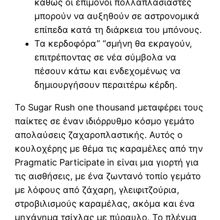
καθώς οι επίμονοι πολλαπλασιαστές
μπορούν να αυξηθούν σε αστρονομικά
επίπεδα κατά τη διάρκεια του μπόνους.
Τα κερδοφόρα” “σμήνη θα εκραγούν,
επιτρέποντας σε νέα σύμβολα να
πέσουν κάτω και ενδεχομένως να
δημιουργήσουν περαιτέρω κέρδη.
Το Sugar Rush one thousand μεταφέρει τους
παίκτες σε έναν ιδιόρρυθμο κόσμο γεμάτο
απολαύσεις ζαχαροπλαστικής. Αυτός ο
κουλοχέρης με θέμα τις καραμέλες από την
Pragmatic Participate in είναι μια γιορτή για
τις αισθήσεις, με ένα ζωντανό τοπίο γεμάτο
με λόφους από ζάχαρη, γλειφιτζούρια,
στροβιλισμούς καραμέλας, ακόμα και ένα
μηχάνημα τσίχλας με πύραυλο. Το πλέγμα