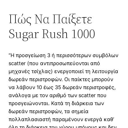
Πώς Να Παίξετε
Sugar Rush 1000
“Η προσγείωση 3 ή περισσότερων συμβόλων
scatter (που αντιπροσωπεύονται από
μηχανές τσίχλας) ενεργοποιεί τη λειτουργία
δωρεάν περιστροφών. Οι παίκτες μπορούν
να λάβουν 10 έως 35 δωρεάν περιστροφές,
ανάλογα με τον αριθμό των scatter που
προσγειώνονται. Κατά τη διάρκεια των
δωρεάν περιστροφών, τα σημεία
πολλαπλασιαστή παραμένουν ενεργά καθ’
όλη τη διάρκεια του γύρου μπόνους και δεν