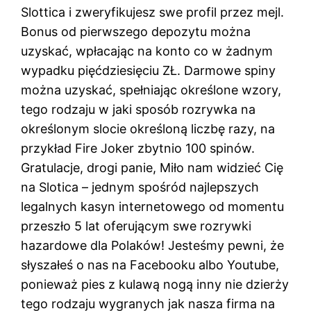
Slottica i zweryfikujesz swe profil przez mejl.
Bonus od pierwszego depozytu można
uzyskać, wpłacając na konto co w żadnym
wypadku pięćdziesięciu ZŁ. Darmowe spiny
można uzyskać, spełniając określone wzory,
tego rodzaju w jaki sposób rozrywka na
określonym slocie określoną liczbę razy, na
przykład Fire Joker zbytnio 100 spinów.
Gratulacje, drogi panie, Miło nam widzieć Cię
na Slotica – jednym spośród najlepszych
legalnych kasyn internetowego od momentu
przeszło 5 lat oferującym swe rozrywki
hazardowe dla Polaków! Jesteśmy pewni, że
słyszałeś o nas na Facebooku albo Youtube,
ponieważ pies z kulawą nogą inny nie dzierży
tego rodzaju wygranych jak nasza firma na