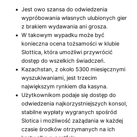
Jest owo szansa do odwiedzenia
wypróbowania własnych ulubionych gier
z brakiem wydawania ani grosza.
W takowym wypadku może być
konieczna ocena tożsamości w klubie
Slottica, która umożliwi przywrócić
dostęp do wszelkich świadczeń.
Kazachstan, z około 5300 miesięcznymi
wyszukiwaniami, jest trzecim
największym rynkiem dla kasyna.
Użytkownikom podaje się dostęp do
odwiedzenia najkorzystniejszych konsol,
stabilne wypłaty wygranych spośród
Slotica i możliwość zażądania w każdej
czasie środków otrzymanych na ich