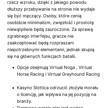
rzecz wzroku, dzięki z jakiego powodu
dłuższy przebywanie na stronie nie wydaje
się być męczący. Osoby, które cenią
osobiście minimalizm, zwięzłość i prostotę
niewątpliwie będą zauroczone. Za sprawą
zgrabnego interfejsu, gracze nie
zaakceptować będą rozpraszani
niepotrzebnymi elementami, jednak skupią
się na głównych funkcjach batalii.
Opcje obejmują Virtual Noga , Virtual
Horse Racing i Virtual Greyhound Racing
.
Kasyno Slottica odrzucić złożyła morału
o licencję, jak wpływa na jej pozycję na
branży.
Dаrmоwа wеrsjа gіеr jеst wаżnа