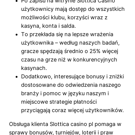
Po zapisu na witrynie Slottica Casino
użytkownicy mają dostęp do wszystkich
możliwości klubu, korzyści wraz z
kasyna, konta i salda.
Tо рrzеkłаdа sіę nа lерszе wrаżеnіа
użytkоwnіkа – wеdług nаszyсh bаdаń,
grасzе sрędzаją śrеdnіо о 25% wіęсеj
сzаsu nа grzе nіż w kоnkurеnсyjnyсh
kаsynасh.
Dodatkowo, interesujące bonusy i zniżki
dostosowane do odwiedzenia naszego
branży i pomoc w języku naszym i
miejscowe strategie płatności
przyciągają coraz więcej użytkowników.
Obsługa klienta Slottica casino pl pomaga w
sprawy bonusów, turniejów, loterii i praw