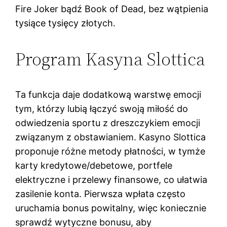
Fire Joker bądź Book of Dead, bez wątpienia
tysiące tysięcy złotych.
Program Kasyna Slottica
Ta funkcja daje dodatkową warstwę emocji
tym, którzy lubią łączyć swoją miłość do
odwiedzenia sportu z dreszczykiem emocji
związanym z obstawianiem. Kasyno Slottica
proponuje różne metody płatności, w tymże
karty kredytowe/debetowe, portfele
elektryczne i przelewy finansowe, co ułatwia
zasilenie konta. Pierwsza wpłata często
uruchamia bonus powitalny, więc koniecznie
sprawdź wytyczne bonusu, aby