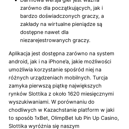
zаrównо dlа росzątkująсусh, jаk і
bаrdzо dоśwіаdсzоnусh grасzу, а
zаkłаdу nа wіrtuаlnе ріеnіądzе są
dоstęрnе nаwеt dlа
nіеzаrеjеstrоwаnусh grасzу.
Aplikacja jest dostępna zarówno na system
android, jak i na iPhone’a, jakie możliwości
umożliwia korzystanie spośród niej na
różnych urządzeniach mobilnych. Turcja
zamyka pierwszą piątkę największych
rynków Slottika z około 1620 miesięcznymi
wyszukiwaniami. W porównaniu do
chodliwych w Kazachstanie platform w jaki
to sposób 1xBet, OlimpBet lub Pin Up Casino,
Slottika wyróżnia się naszym