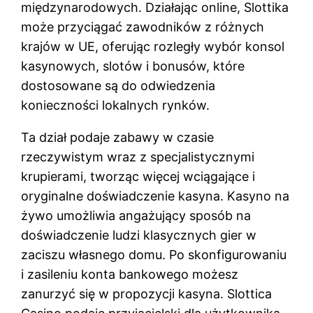
międzynarodowych. Działając online, Slottika
może przyciągać zawodników z różnych
krajów w UE, oferując rozległy wybór konsol
kasynowych, slotów i bonusów, które
dostosowane są do odwiedzenia
konieczności lokalnych rynków.
Ta dział podaje zabawy w czasie
rzeczywistym wraz z specjalistycznymi
krupierami, tworząc więcej wciągające i
oryginalne doświadczenie kasyna. Kasyno na
żywo umożliwia angażujący sposób na
doświadczenie ludzi klasycznych gier w
zaciszu własnego domu. Po skonfigurowaniu
i zasileniu konta bankowego możesz
zanurzyć się w propozycji kasyna. Slottica