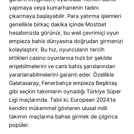
yapmaya veya kumarhanenin tadını
çıkarmaya başlayabilir. Para yatırma işlemleri
genellikle birkaç dakika içinde Mostbet
hesabınızda görünür, bu weil çevrimiçi oyun
empieza bahis dünyasına doğrudan girmenizi
kolaylaştırır. Bu hız, oyuncuların tercih
ettikleri casino oyunlarına hızlı bir şekilde
erişebilmelerini ve canlı bahis şanslarından
yararlanabilmelerini garanti eder. Özellikle
Galatasaray, Fenerbahçe empieza Beşiktaş
gibi seçkin takımların oynadığı Türkiye Süper
Ligi maçlarında. Tabii ki, European 2024’te
kendini mükemmel gösteren ulusal milli
takımın maçlarına bahse girmek de çılgınca
popüler.