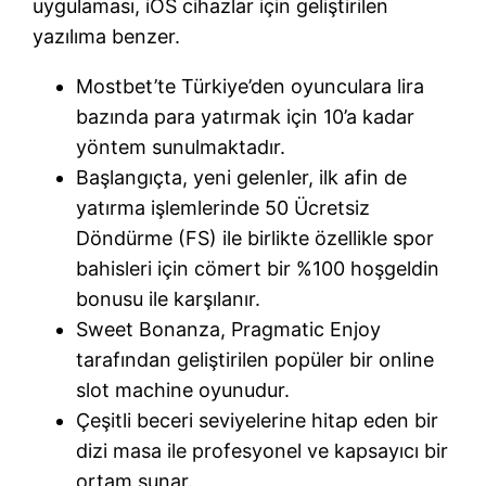
uygulaması, iOS cihazlar için geliştirilen
yazılıma benzer.
Mostbet’te Türkiye’den oyunculara lira
bazında para yatırmak için 10’a kadar
yöntem sunulmaktadır.
Başlangıçta, yeni gelenler, ilk afin de
yatırma işlemlerinde 50 Ücretsiz
Döndürme (FS) ile birlikte özellikle spor
bahisleri için cömert bir %100 hoşgeldin
bonusu ile karşılanır.
Sweet Bonanza, Pragmatic Enjoy
tarafından geliştirilen popüler bir online
slot machine oyunudur.
Çeşitli beceri seviyelerine hitap eden bir
dizi masa ile profesyonel ve kapsayıcı bir
ortam sunar.