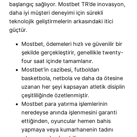
başlangıç sağlıyor. Mostbet TR’de inovasyon,
daha iyi müşteri deneyimi için sürekli
teknolojik geliştirmelerin arkasındaki itici
güçtür.
Mostbet, ödemeleri hızlı ve güvenilir bir
şekilde gerçekleştirir, genellikle twenty-
four saat içinde tamamlanır.
Mostbet’in cazibesi, futboldan
basketbola, netbola ve daha da ötesine
uzanan her şeyi kapsayan atletik disiplin
çeşitliliğinde özetlenmiştir.
Mostbet para yatırma işlemlerinin
neredeyse anında işlenmesini garanti
ettiğinden, oyuncular hemen bahis
yapmaya veya kumarhanenin tadını