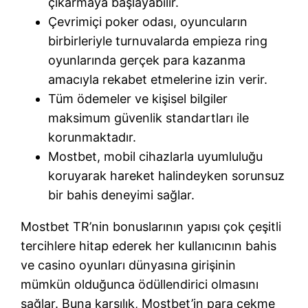
çıkarmaya başlayabilir.
Çevrimiçi poker odası, oyuncuların
birbirleriyle turnuvalarda empieza ring
oyunlarında gerçek para kazanma
amacıyla rekabet etmelerine izin verir.
Tüm ödemeler ve kişisel bilgiler
maksimum güvenlik standartları ile
korunmaktadır.
Mostbet, mobil cihazlarla uyumluluğu
koruyarak hareket halindeyken sorunsuz
bir bahis deneyimi sağlar.
Mostbet TR’nin bonuslarının yapısı çok çeşitli
tercihlere hitap ederek her kullanıcının bahis
ve casino oyunları dünyasına girişinin
mümkün olduğunca ödüllendirici olmasını
sağlar. Buna karşılık, Mostbet’in para çekme