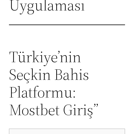
Uygulaması
Türkiye’nin
Seçkin Bahis
Platformu:
Mostbet Giriş”