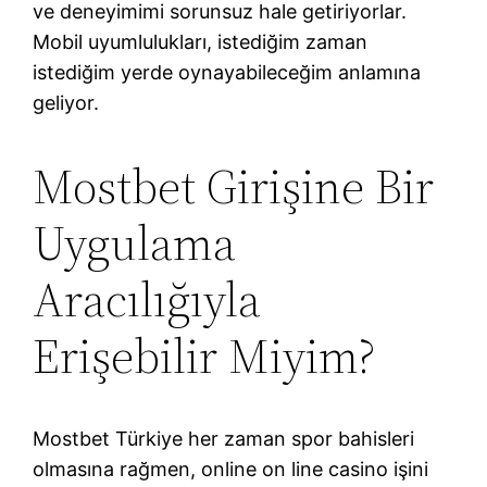
ve deneyimimi sorunsuz hale getiriyorlar.
Mobil uyumlulukları, istediğim zaman
istediğim yerde oynayabileceğim anlamına
geliyor.
Mostbet Girişine Bir
Uygulama
Aracılığıyla
Erişebilir Miyim?
Mostbet Türkiye her zaman spor bahisleri
olmasına rağmen, online on line casino işini