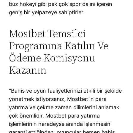
buz hokeyi gibi pek çok spor dalını içeren
geniş bir yelpazeye sahiptirler.
Mostbet Temsilci
Programına Katılın Ve
Ödeme Komisyonu
Kazanın
“Bahis ve oyun faaliyetlerinizi etkili bir şekilde
yönetmek istiyorsanız, Mostbet’in para
yatırma ve çekme zaman dilimlerini anlamak
çok önemlidir. Mostbet para yatırma
işlemlerinin neredeyse anında işlenmesini
garanti ettiğinden, oyuncular hemen bahis