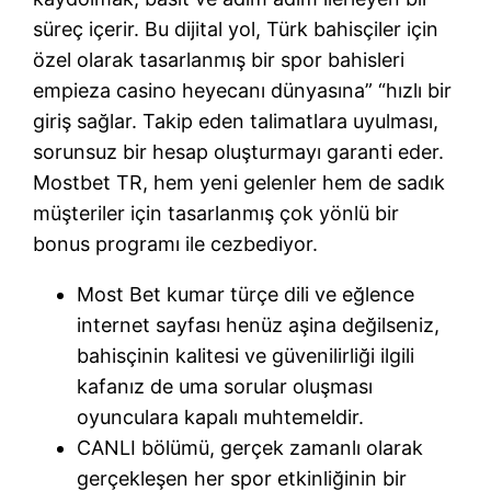
süreç içerir. Bu dijital yol, Türk bahisçiler için
özel olarak tasarlanmış bir spor bahisleri
empieza casino heyecanı dünyasına” “hızlı bir
giriş sağlar. Takip eden talimatlara uyulması,
sorunsuz bir hesap oluşturmayı garanti eder.
Mostbet TR, hem yeni gelenler hem de sadık
müşteriler için tasarlanmış çok yönlü bir
bonus programı ile cezbediyor.
Most Bet kumar türçe dili ve eğlence
internet sayfası henüz aşina değilseniz,
bahisçinin kalitesi ve güvenilirliği ilgili
kafanız de uma sorular oluşması
oyunculara kapalı muhtemeldir.
CANLI bölümü, gerçek zamanlı olarak
gerçekleşen her spor etkinliğinin bir