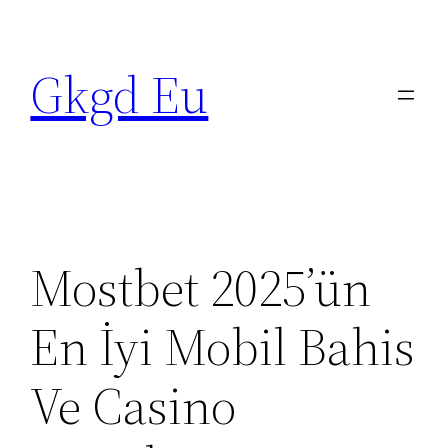
Skip
to
Gkgd Eu
content
Mostbet 2025’ün
En İyi Mobil Bahis
Ve Casino