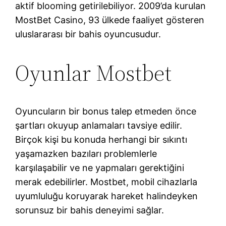
aktif blooming getirilebiliyor. 2009’da kurulan
MostBet Casino, 93 ülkede faaliyet gösteren
uluslararası bir bahis oyuncusudur.
Oyunlar Mostbet
Oyuncuların bir bonus talep etmeden önce
şartları okuyup anlamaları tavsiye edilir.
Birçok kişi bu konuda herhangi bir sıkıntı
yaşamazken bazıları problemlerle
karşılaşabilir ve ne yapmaları gerektiğini
merak edebilirler. Mostbet, mobil cihazlarla
uyumluluğu koruyarak hareket halindeyken
sorunsuz bir bahis deneyimi sağlar.