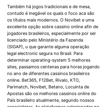
Também há jogos tradicionais e de mesa,
contudo é inegável os quais o foco aca são
os títulos mais modernos. O Novibet e uma
excelente opção sobre cassino online afin de
jogadores brasileiros, especialmente por ser
licenciado pelo Ministério da Fazenda
(SIGAP), u que garante alguma operação
legal electronic segura no Brasil. Para
determinar operating-system 5 melhores
sites, passamos centenas para horas jogando
no ano de diferentes cassinos brasileiros
online. Bet365, F12Bet, Rivalo, KTO,
Parimatch, Novibet, Betano, Locuinta de
Apostas são os melhores cassinos online do
País brasileiro atualmente, segundo nossos
especialistas. As plataformas selecionadas no