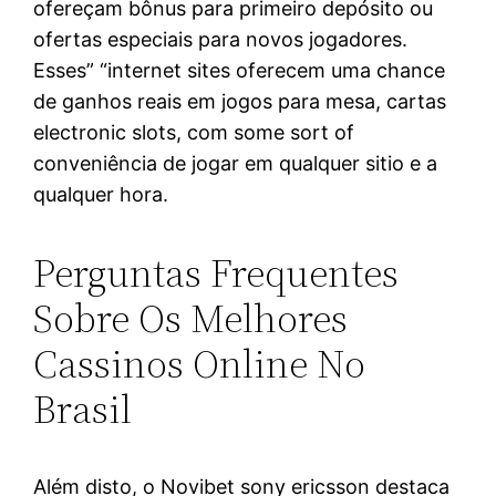
ofereçam bônus para primeiro depósito ou
ofertas especiais para novos jogadores.
Esses” “internet sites oferecem uma chance
de ganhos reais em jogos para mesa, cartas
electronic slots, com some sort of
conveniência de jogar em qualquer sitio e a
qualquer hora.
Perguntas Frequentes
Sobre Os Melhores
Cassinos Online No
Brasil
Além disto, o Novibet sony ericsson destaca