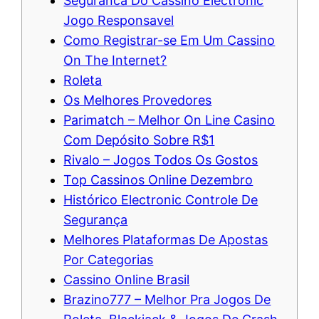
Seguranca Do Cassino Electronic
Jogo Responsavel
Como Registrar-se Em Um Cassino
On The Internet?
Roleta
Os Melhores Provedores
Parimatch – Melhor On Line Casino
Com Depósito Sobre R$1
Rivalo – Jogos Todos Os Gostos
Top Cassinos Online Dezembro
Histórico Electronic Controle De
Segurança
Melhores Plataformas De Apostas
Por Categorias
Cassino Online Brasil
Brazino777 – Melhor Pra Jogos De