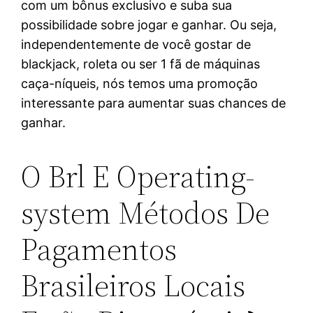
com um bônus exclusivo e suba sua
possibilidade sobre jogar e ganhar. Ou seja,
independentemente de você gostar de
blackjack, roleta ou ser 1 fã de máquinas
caça-níqueis, nós temos uma promoção
interessante para aumentar suas chances de
ganhar.
O Brl E Operating-
system Métodos De
Pagamentos
Brasileiros Locais