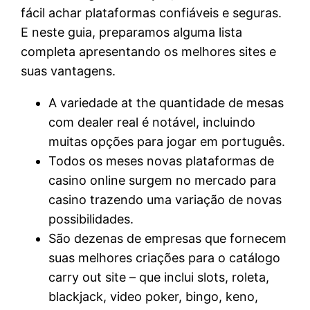
fácil achar plataformas confiáveis e seguras.
E neste guia, preparamos alguma lista
completa apresentando os melhores sites e
suas vantagens.
A variedade at the quantidade de mesas
com dealer real é notável, incluindo
muitas opções para jogar em português.
Todos os meses novas plataformas de
casino online surgem no mercado para
casino trazendo uma variação de novas
possibilidades.
São dezenas de empresas que fornecem
suas melhores criações para o catálogo
carry out site – que inclui slots, roleta,
blackjack, video poker, bingo, keno,