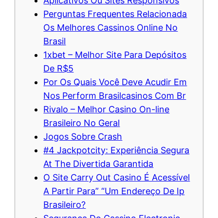
Aplicativos Ou Sites Responsivos
Perguntas Frequentes Relacionada
Os Melhores Cassinos Online No
Brasil
1xbet – Melhor Site Para Depósitos
De R$5
Por Os Quais Você Deve Acudir Em
Nos Perform Brasilcasinos Com Br
Rivalo – Melhor Casino On-line
Brasileiro No Geral
Jogos Sobre Crash
#4 Jackpotcity: Experiência Segura
At The Divertida Garantida
O Site Carry Out Casino É Acessível
A Partir Para” “Um Endereço De Ip
Brasileiro?