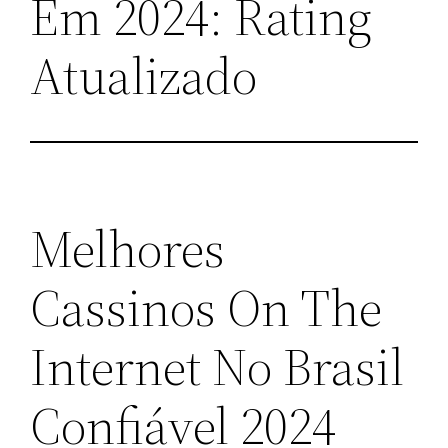
Em 2024: Rating
Atualizado
Melhores
Cassinos On The
Internet No Brasil
Confiável 2024