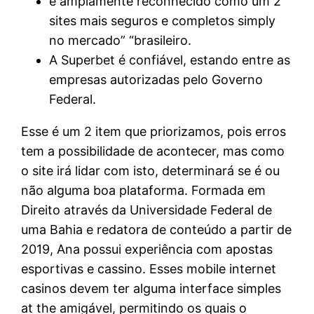
é amplamente reconhecido como um 2
sites mais seguros e completos simply
no mercado” “brasileiro.
A Superbet é confiável, estando entre as
empresas autorizadas pelo Governo
Federal.
Esse é um 2 item que priorizamos, pois erros
tem a possibilidade de acontecer, mas como
o site irá lidar com isto, determinará se é ou
não alguma boa plataforma. Formada em
Direito através da Universidade Federal de
uma Bahia e redatora de conteúdo a partir de
2019, Ana possui experiência com apostas
esportivas e cassino. Esses mobile internet
casinos devem ter alguma interface simples
at the amigável, permitindo os quais o