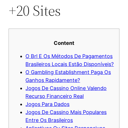
+20 Sites
Content
O Brl E Os Métodos De Pagamentos
Brasileiros Locais Estão Disponíveis?
O Gambling Establishment Paga Os
Ganhos Rapidamente?
Jogos De Cassino Online Valendo
Recurso Financeiro Real
Jogos Para Dados
Jogos De Cassino Mais Populares
Entre Os Brasileiros