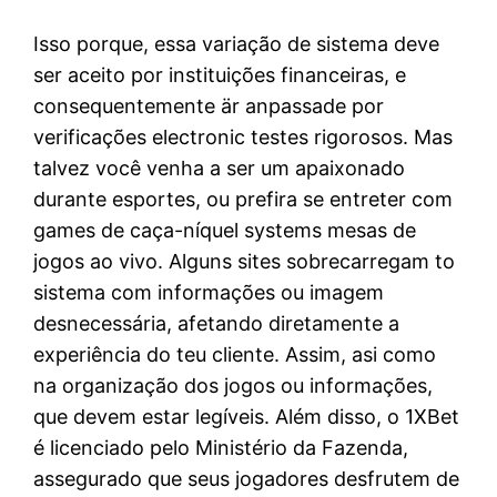
Isso porque, essa variação de sistema deve
ser aceito por instituições financeiras, e
consequentemente är anpassade por
verificações electronic testes rigorosos. Mas
talvez você venha a ser um apaixonado
durante esportes, ou prefira se entreter com
games de caça-níquel systems mesas de
jogos ao vivo. Alguns sites sobrecarregam to
sistema com informações ou imagem
desnecessária, afetando diretamente a
experiência do teu cliente. Assim, asi como
na organização dos jogos ou informações,
que devem estar legíveis. Além disso, o 1XBet
é licenciado pelo Ministério da Fazenda,
assegurado que seus jogadores desfrutem de