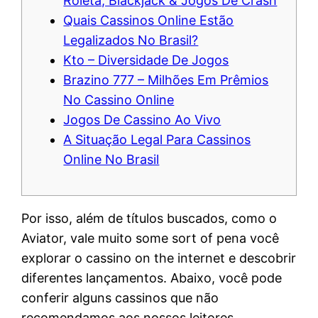
Roleta, Blackjack & Jogos De Crash
Quais Cassinos Online Estão
Legalizados No Brasil?
Kto – Diversidade De Jogos
Brazino 777 – Milhões Em Prêmios
No Cassino Online
Jogos De Cassino Ao Vivo
A Situação Legal Para Cassinos
Online No Brasil
Por isso, além de títulos buscados, como o
Aviator, vale muito some sort of pena você
explorar o cassino on the internet e descobrir
diferentes lançamentos. Abaixo, você pode
conferir alguns cassinos que não
recomendamos aos nossos leitores