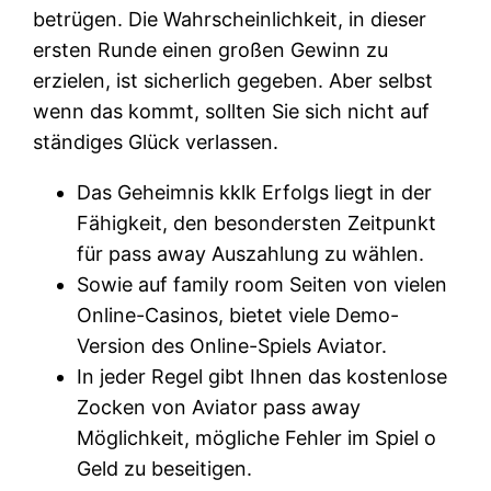
betrügen. Die Wahrscheinlichkeit, in dieser
ersten Runde einen großen Gewinn zu
erzielen, ist sicherlich gegeben. Aber selbst
wenn das kommt, sollten Sie sich nicht auf
ständiges Glück verlassen.
Das Geheimnis kklk Erfolgs liegt in der
Fähigkeit, den besondersten Zeitpunkt
für pass away Auszahlung zu wählen.
Sowie auf family room Seiten von vielen
Online-Casinos, bietet viele Demo-
Version des Online-Spiels Aviator.
In jeder Regel gibt Ihnen das kostenlose
Zocken von Aviator pass away
Möglichkeit, mögliche Fehler im Spiel o
Geld zu beseitigen.