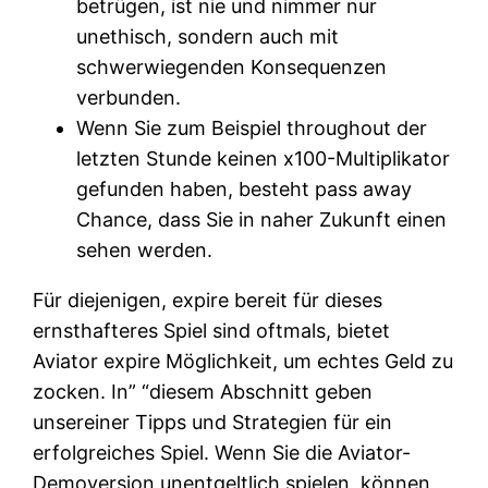
betrügen, ist nie und nimmer nur
unethisch, sondern auch mit
schwerwiegenden Konsequenzen
verbunden.
Wenn Sie zum Beispiel throughout der
letzten Stunde keinen x100-Multiplikator
gefunden haben, besteht pass away
Chance, dass Sie in naher Zukunft einen
sehen werden.
Für diejenigen, expire bereit für dieses
ernsthafteres Spiel sind oftmals, bietet
Aviator expire Möglichkeit, um echtes Geld zu
zocken. In” “diesem Abschnitt geben
unsereiner Tipps und Strategien für ein
erfolgreiches Spiel. Wenn Sie die Aviator-
Demoversion unentgeltlich spielen, können