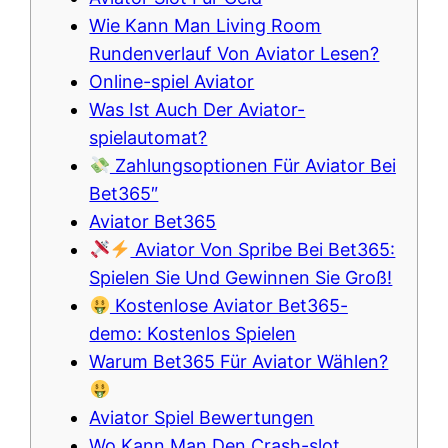
Wie Kann Man Living Room
Rundenverlauf Von Aviator Lesen?
Online-spiel Aviator
Was Ist Auch Der Aviator-
spielautomat?
Zahlungsoptionen Für Aviator Bei
Bet365″
Aviator Bet365
Aviator Von Spribe Bei Bet365:
Spielen Sie Und Gewinnen Sie Groß!
Kostenlose Aviator Bet365-
demo: Kostenlos Spielen
Warum Bet365 Für Aviator Wählen?
Aviator Spiel Bewertungen
Wo Kann Man Den Crash-slot