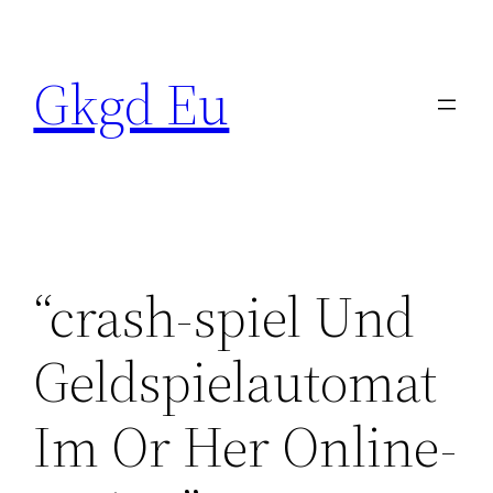
Skip
to
Gkgd Eu
content
“crash-spiel Und
Geldspielautomat
Im Or Her Online-