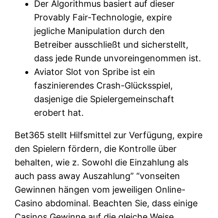
Der Algorithmus basiert auf dieser
Provably Fair-Technologie, expire
jegliche Manipulation durch den
Betreiber ausschließt und sicherstellt,
dass jede Runde unvoreingenommen ist.
Aviator Slot von Spribe ist ein
faszinierendes Crash-Glücksspiel,
dasjenige die Spielergemeinschaft
erobert hat.
Bet365 stellt Hilfsmittel zur Verfügung, expire
den Spielern fördern, die Kontrolle über
behalten, wie z. Sowohl die Einzahlung als
auch pass away Auszahlung” “vonseiten
Gewinnen hängen vom jeweiligen Online-
Casino abdominal. Beachten Sie, dass einige
Casinos Gewinne auf die gleiche Weise