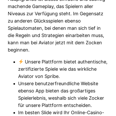
machende Gameplay, das Spielern aller
Niveaus zur Verfügung steht. Im Gegensatz
zu anderen Glücksspielen ebenso
Spielautomaten, bei denen man sich tief in
die Regeln und Strategien einarbeiten muss,
kann man bei Aviator jetzt mit dem Zocken
beginnen.
Unsere Plattform bietet authentische,
zertifizierte Spiele wie das wirkliche
Aviator von Spribe.
Unsere benutzerfreundliche Website
ebenso App bieten das großartiges
Spielerlebnis, weshalb sich viele Zocker
für unsere Plattform entscheiden.
Im besten Slide wird Ihr Online-Casino-