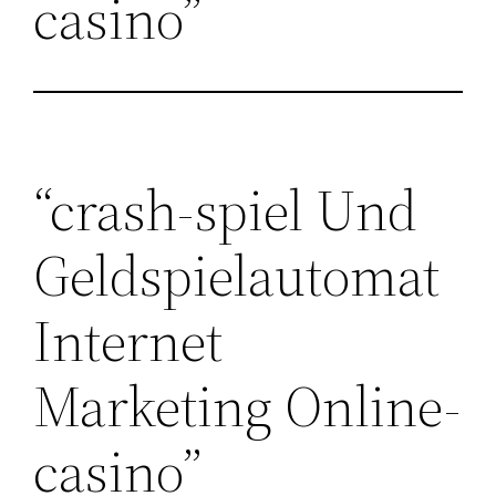
casino”
“crash-spiel Und
Geldspielautomat
Internet
Marketing Online-
casino”