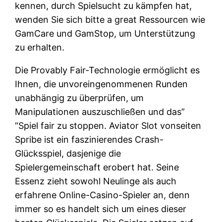
kennen, durch Spielsucht zu kämpfen hat,
wenden Sie sich bitte a great Ressourcen wie
GamCare und GamStop, um Unterstützung
zu erhalten.
Die Provably Fair-Technologie ermöglicht es
Ihnen, die unvoreingenommenen Runden
unabhängig zu überprüfen, um
Manipulationen auszuschließen und das”
“Spiel fair zu stoppen. Aviator Slot vonseiten
Spribe ist ein faszinierendes Crash-
Glücksspiel, dasjenige die
Spielergemeinschaft erobert hat. Seine
Essenz zieht sowohl Neulinge als auch
erfahrene Online-Casino-Spieler an, denn
immer so es handelt sich um eines dieser