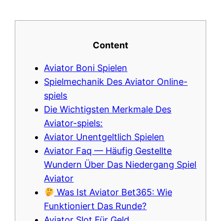
Content
Aviator Boni Spielen
Spielmechanik Des Aviator Online-
spiels
Die Wichtigsten Merkmale Des
Aviator-spiels:
Aviator Unentgeltlich Spielen
Aviator Faq — Häufig Gestellte
Wundern Über Das Niedergang Spiel
Aviator
Was Ist Aviator Bet365: Wie
Funktioniert Das Runde?
Aviator Slot Für Geld