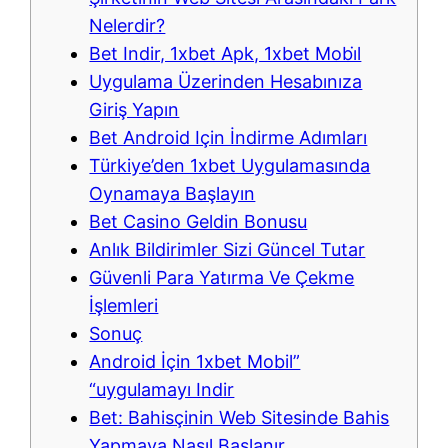
Nelerdir?
Bet Indir, 1xbet Apk, 1xbet Mobi̇l
Uygulama Üzerinden Hesabınıza
Giriş Yapın
Bet Android Için İndirme Adımları
Türkiye’den 1xbet Uygulamasında
Oynamaya Başlayın
Bet Casino Geldin Bonusu
Anlık Bildirimler Sizi Güncel Tutar
Güvenli Para Yatırma Ve Çekme
İşlemleri
Sonuç
Android İçin 1xbet Mobil”
“uygulamayı Indir
Bet: Bahisçinin Web Sitesinde Bahis
Yapmaya Nasıl Başlanır