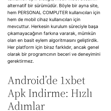
alternatif bir sürümüdür. Böyle bir ayna site,
hem PERSONAL COMPUTER kullanıcıları için
hem de mobil cihaz kullanıcıları için
mevcuttur. Herkesin kurulum süreciyle başa
çıkamayacağının farkına vararak, mümkün
olan en basit eylem algoritmasını geliştirdik.
Her platform için biraz farklıdır, ancak genel
olarak bir programcının beceri ve deneyimini
gerektirmez.
Android’de 1xbet
Apk Indirme: Hızlı
Adımlar