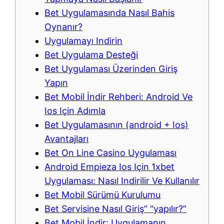
Bet Uygulamasında Nasıl Bahis
Oynanır?
Uygulamayı Indirin
Bet Uygulama Desteği
Bet Uygulaması Üzerinden Giriş
Yapın
Bet Mobil İndir Rehberi: Android Ve
Ios Için Adımla
Bet Uygulamasının (android + Ios)
Avantajları
Bet On Line Casino Uygulaması
Android Empieza Ios Için 1xbet
Uygulaması: Nasıl Indirilir Ve Kullanılır
Bet Mobil Sürümü Kurulumu
Bet Servisine Nasıl Giriş” “yapılır?”
Bet Mobil İndir: Uygulamanın