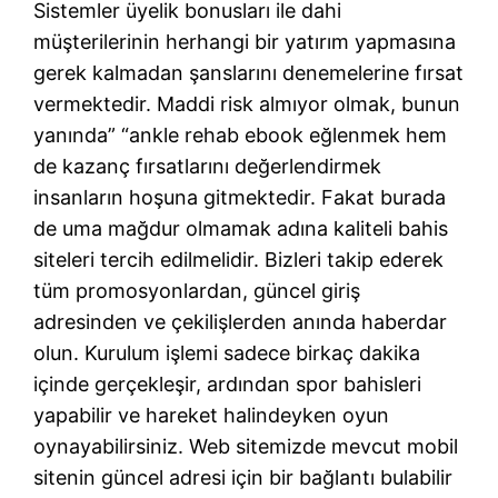
Sistemler üyelik bonusları ile dahi
müşterilerinin herhangi bir yatırım yapmasına
gerek kalmadan şanslarını denemelerine fırsat
vermektedir. Maddi risk almıyor olmak, bunun
yanında” “ankle rehab ebook eğlenmek hem
de kazanç fırsatlarını değerlendirmek
insanların hoşuna gitmektedir. Fakat burada
de uma mağdur olmamak adına kaliteli bahis
siteleri tercih edilmelidir. Bizleri takip ederek
tüm promosyonlardan, güncel giriş
adresinden ve çekilişlerden anında haberdar
olun. Kurulum işlemi sadece birkaç dakika
içinde gerçekleşir, ardından spor bahisleri
yapabilir ve hareket halindeyken oyun
oynayabilirsiniz. Web sitemizde mevcut mobil
sitenin güncel adresi için bir bağlantı bulabilir