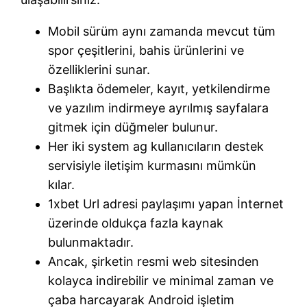
Mobil sürüm aynı zamanda mevcut tüm
spor çeşitlerini, bahis ürünlerini ve
özelliklerini sunar.
Başlıkta ödemeler, kayıt, yetkilendirme
ve yazılım indirmeye ayrılmış sayfalara
gitmek için düğmeler bulunur.
Her iki system ag kullanıcıların destek
servisiyle iletişim kurmasını mümkün
kılar.
1xbet Url adresi paylaşımı yapan İnternet
üzerinde oldukça fazla kaynak
bulunmaktadır.
Ancak, şirketin resmi web sitesinden
kolayca indirebilir ve minimal zaman ve
çaba harcayarak Android işletim