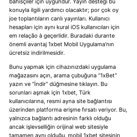
bahisçiler için uygundur. Yayın desteği bu
konuyla ilgili yardımcı olacaktır; por çok oy
joe toplantıların canlı yayınları. Kullanıcı
hesapları için aynı kural iOS kullanıcıları için
em relação à geçerlidir. Buradaki durante
önemli avantaj 1xbet Mobil Uygulama’nın
ücretsiz indirilmesidir.
Bunu yapmak için cihazınızdaki uygulama
mağazasını açın, arama çubuğuna “1xBet”
yazın ve “İndir” düğmesine tıklayın. Bu
sorunları aşmak için 1xbet, Türk
kullanıcılarına, resmi ayna site bağlantısı
üzerinden platforma erişme fırsatı veriyor. Bu,
yalnızca bağlantı adresinin farklı olduğu
ancak işlevselliğin orijinal web sitesiyle
tamamen aynı olduğu, mobil 1xbet sitesinin