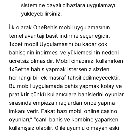
sistemine dayalı cihazlara uygulamayı
yükleyebilirsiniz.
İlk olarak OneBehis mobil uygulamasının
temel avantajı basit indirme seçeneğidir.
1xbet mobil Uygulamasını bu kadar çok
bahisçinin indirmesi ve yüklemesinin nedeni
ücretsiz olmasıdır. Mobil cihazınızı kullanırken
1xBet’te bahis yapmak isterseniz sizden
herhangi bir ek masraf tahsil edilmeyecektir.
Bu mobil uygulamada bahis yapmak kolay ve
pratiktir çünkü kullanıcılara bahislerini oyunlar
sırasında empieza maçlardan önce yapma
imkanı verir. Fakat bazı mobil online casino
oyunları,” “canlı bahis ve kombine yaparken
kullanışsız olabilir. 0 ile uyumlu olmayan eski