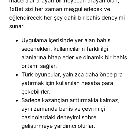
maceralar arayan bir heyecan arayan olun,
1xBet sizi her zaman meşgul edecek ve
eğlendirecek her şey dahil bir bahis deneyimi
sunar.
Uygulama içerisinde yer alan bahis
seçenekleri, kullanıcıların farklı ilgi
alanlarına hitap eder ve dinamik bir bahis
ortamı sağlar.
Türk oyuncular, yalnızca daha önce pra
yatırmak için kullanılan hesaba para
çekebilirler.
Sadece kazançları arttırmakla kalmaz,
aynı zamanda bahis ve çevrimiçi
casinolardaki deneyimi sobre
geliştirmeye yardımcı olurlar.