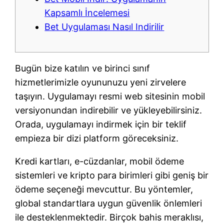
Kapsamlı İncelemesi
Bet Uygulaması Nasıl Indirilir
Bugün bize katılın ve birinci sınıf
hizmetlerimizle oyununuzu yeni zirvelere
taşıyın. Uygulamayı resmi web sitesinin mobil
versiyonundan indirebilir ve yükleyebilirsiniz.
Orada, uygulamayı indirmek için bir teklif
empieza bir dizi platform göreceksiniz.
Kredi kartları, e-cüzdanlar, mobil ödeme
sistemleri ve kripto para birimleri gibi geniş bir
ödeme seçeneği mevcuttur. Bu yöntemler,
global standartlara uygun güvenlik önlemleri
ile desteklenmektedir. Birçok bahis meraklısı,