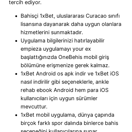
tercih ediyor.
Bahisçi 1xBet, uluslararası Curacao sınıfı
lisansına dayanarak daha uygun olanlara
hizmetlerini sunmaktadır.
Uygulama bilgilerinizi hatırlayabilir
empieza uygulamayı your ex
başlattığınızda OneBehis mobil giriş
bölümüne erişmenize gerek kalmaz.
1xBet Android os apk indir ve 1xBet iOS
nasıl indirilir gibi seçeneklerle, ankle
rehab ebook Android hem para iOS
kullanıcıları için uygun sürümler
mevcuttur.
1xBet mobil uygulama, dünya çapında
birçok farklı spor dalında binlerce bahis
seçeneğini kullanıcılarına sunar.