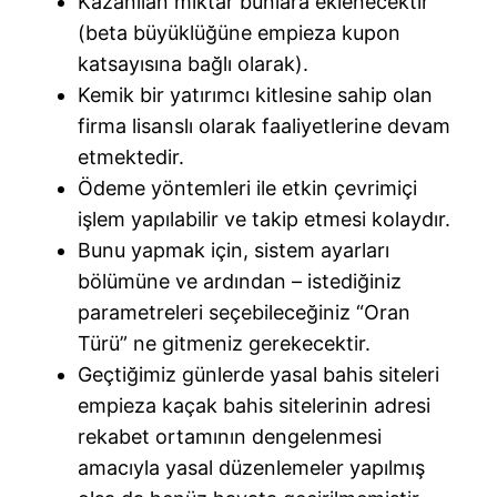
Kazanılan miktar bunlara eklenecektir
(beta büyüklüğüne empieza kupon
katsayısına bağlı olarak).
Kemik bir yatırımcı kitlesine sahip olan
firma lisanslı olarak faaliyetlerine devam
etmektedir.
Ödeme yöntemleri ile etkin çevrimiçi
işlem yapılabilir ve takip etmesi kolaydır.
Bunu yapmak için, sistem ayarları
bölümüne ve ardından – istediğiniz
parametreleri seçebileceğiniz “Oran
Türü” ne gitmeniz gerekecektir.
Geçtiğimiz günlerde yasal bahis siteleri
empieza kaçak bahis sitelerinin adresi
rekabet ortamının dengelenmesi
amacıyla yasal düzenlemeler yapılmış