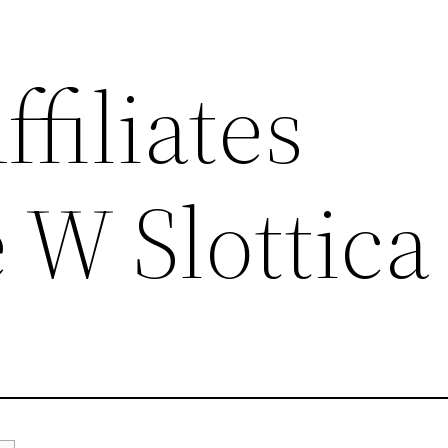
ffiliates
 W Slottica