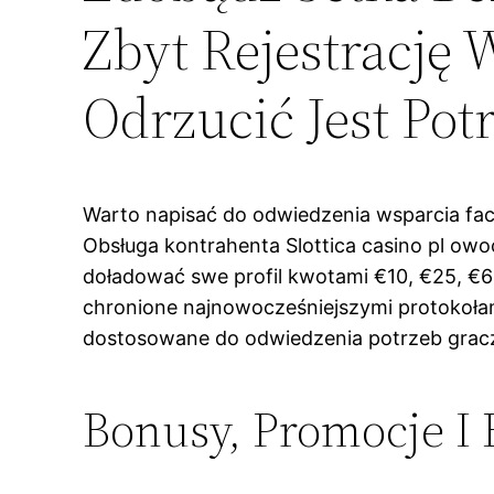
Zbyt Rejestrację
Odrzucić Jest Pot
Warto napisać do odwiedzenia wsparcia facho
Obsługa kontrahenta Slottica casino pl owoc
doładować swe profil kwotami €10, €25, €60 
chronione najnowocześniejszymi protokołam
dostosowane do odwiedzenia potrzeb gra
Bonusy, Promocje I 