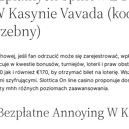
 W Kasynie Vavada (
rzebny)
wej, jeśli fan odrzucić może się zarejestrować, wpł
uje w kwestie bonusów, turniejów, loterii i praw ob
jak i również €170, by otrzymać bilet na loterię. Wsz
i szyfrującymi. Slottica On line casino proponuje 
czy mhh różnych poziomach zaawansowania.
Bezpłatne Annoying W Ka