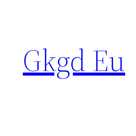
Skip
to
content
Gkgd Eu