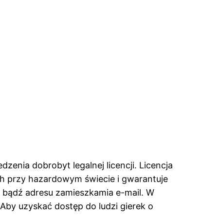
enia dobrobyt legalnej licencji. Licencja
ych przy hazardowym świecie i gwarantuje
o bądź adresu zamieszkamia e-mail. W
Aby uzyskać dostęp do ludzi gierek o