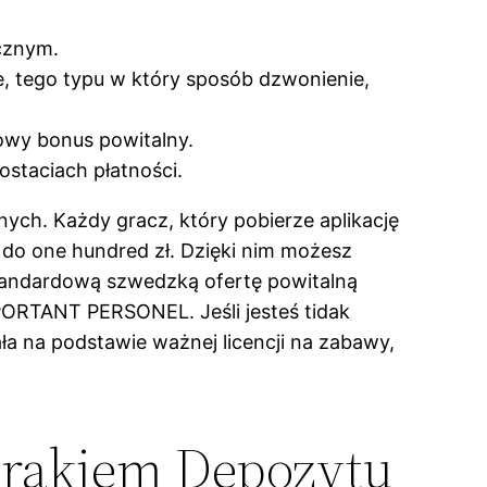
ycznym.
, tego typu w który sposób dzwonienie,
owy bonus powitalny.
ostaciach płatności.
nych. Każdy gracz, który pobierze aplikację
 do one hundred zł. Dzięki nim możesz
standardową szwedzką ofertę powitalną
ORTANT PERSONEL. Jeśli jesteś tidak
ła na podstawie ważnej licencji na zabawy,
Brakiem Depozytu