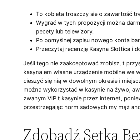
To kobieta troszczy sie o zawartość t
Wygrać w tych propozycji można darmo
pecety lub telewizory.
Po pomyślnej zapisu nowego konta ban
Przeczytaj recenzję Kasyna Slottica i 
Jeśli tego nie zaakceptować zrobisz, t prz
kasyna em własne urządzenie mobilne we wpł
cieszyć się nią w dowolnym okresie i miej
można wykorzystać w kasynie na żywo, awa
zwanym VIP t kasynie przez internet, ponie
przestrzegając norm sądowych my mąż and 
Zdobądź Setka Be