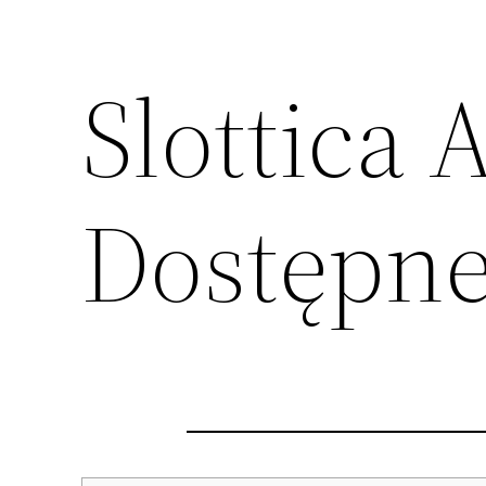
Slottica A
Dostępne