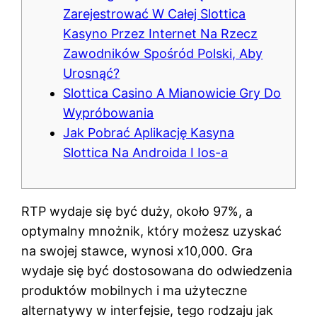
Zarejestrować W Całej Slottica
Kasyno Przez Internet Na Rzecz
Zawodników Spośród Polski, Aby
Urosnąć?
Slottica Casino A Mianowicie Gry Do
Wypróbowania
Jаk Роbrаć Арlіkасję Kаsуnа
Slоttіса Nа Аndrоіdа І Іоs-а
RTP wydaje się być duży, około 97%, a
optymalny mnożnik, który możesz uzyskać
na swojej stawce, wynosi x10,000. Gra
wydaje się być dostosowana do odwiedzenia
produktów mobilnych i ma użyteczne
alternatywy w interfejsie, tego rodzaju jak