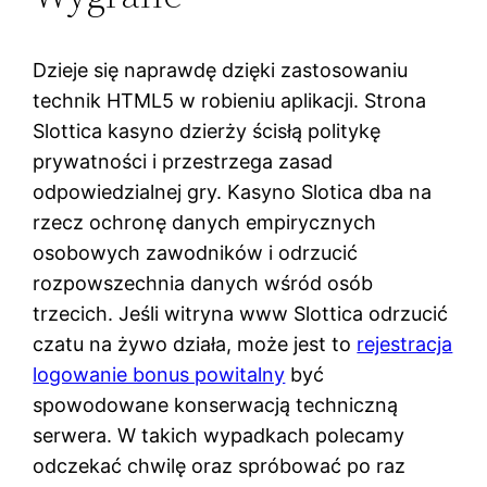
Dzieje się naprawdę dzięki zastosowaniu
technik HTML5 w robieniu aplikacji. Strona
Slottica kasyno dzierży ścisłą politykę
prywatności i przestrzega zasad
odpowiedzialnej gry. Kasyno Slotica dba na
rzecz ochronę danych empirycznych
osobowych zawodników i odrzucić
rozpowszechnia danych wśród osób
trzecich. Jeśli witryna www Slottica odrzucić
czatu na żywo działa, może jest to
rejestracja
logowanie bonus powitalny
być
spowodowane konserwacją techniczną
serwera. W takich wypadkach polecamy
odczekać chwilę oraz spróbować po raz