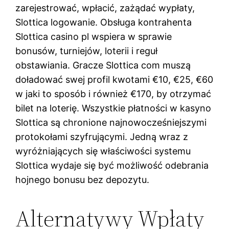
zarejestrować, wpłacić, zażądać wypłaty,
Slottica logowanie. Obsługa kontrahenta
Slottica casino pl wspiera w sprawie
bonusów, turniejów, loterii i reguł
obstawiania. Gracze Slottica com muszą
doładować swej profil kwotami €10, €25, €60
w jaki to sposób i również €170, by otrzymać
bilet na loterię. Wszystkie płatności w kasyno
Slottica są chronione najnowocześniejszymi
protokołami szyfrującymi. Jedną wraz z
wyróżniających się właściwości systemu
Slottica wydaje się być możliwość odebrania
hojnego bonusu bez depozytu.
Alternatywy Wpłaty