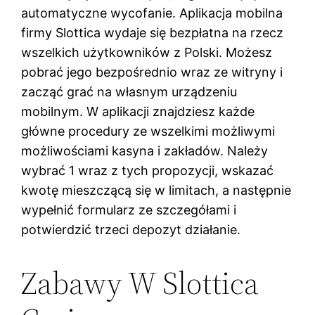
automatyczne wycofanie. Aplikacja mobilna
firmy Slottica wydaje się bezpłatna na rzecz
wszelkich użytkowników z Polski. Możesz
pobrać jego bezpośrednio wraz ze witryny i
zacząć grać na własnym urządzeniu
mobilnym. W aplikacji znajdziesz każde
główne procedury ze wszelkimi możliwymi
możliwościami kasyna i zakładów. Należy
wybrać 1 wraz z tych propozycji, wskazać
kwotę mieszczącą się w limitach, a następnie
wypełnić formularz ze szczegółami i
potwierdzić trzeci depozyt działanie.
Zabawy W Slottica