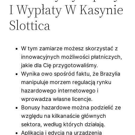
I Wypłaty W Kasynie
Slottica
W tym zamiarze możesz skorzystać z
innowacyjnych możliwości płatniczych,
jakie dla Cię przygotowaliśmy.
Wynika owo spośród faktu, że Brazylia
manipuluje morzem regulacją rynku
hazardowego internetowego i
wprowadza własne licencje.
Bonusy hazardowe można podzielić ze
względu na kilkanaście głównych
sektora, według których działają.
Aplikacja i edycja na urządzenia