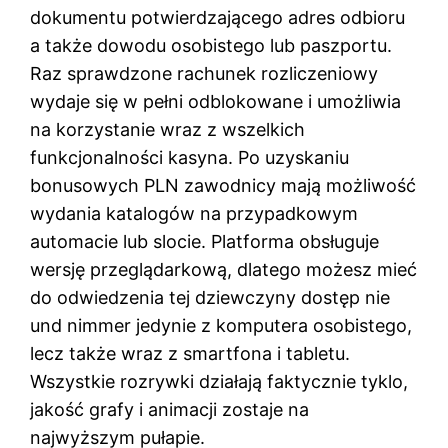
dokumentu potwierdzającego adres odbioru
a także dowodu osobistego lub paszportu.
Raz sprawdzone rachunek rozliczeniowy
wydaje się w pełni odblokowane i umożliwia
na korzystanie wraz z wszelkich
funkcjonalności kasyna. Po uzyskaniu
bonusowych PLN zawodnicy mają możliwość
wydania katalogów na przypadkowym
automacie lub slocie. Platforma obsługuje
wersję przeglądarkową, dlatego możesz mieć
do odwiedzenia tej dziewczyny dostęp nie
und nimmer jedynie z komputera osobistego,
lecz także wraz z smartfona i tabletu.
Wszystkie rozrywki działają faktycznie tyklo,
jakość grafy i animacji zostaje na
najwyższym pułapie.