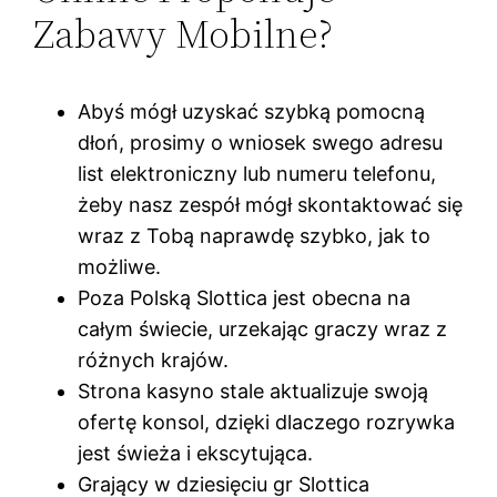
Zabawy Mobilne?
Abyś mógł uzyskać szybką pomocną
dłoń, prosimy o wniosek swego adresu
list elektroniczny lub numeru telefonu,
żeby nasz zespół mógł skontaktować się
wraz z Tobą naprawdę szybko, jak to
możliwe.
Poza Polską Slottica jest obecna na
całym świecie, urzekając graczy wraz z
różnych krajów.
Strona kasyno stale aktualizuje swoją
ofertę konsol, dzięki dlaczego rozrywka
jest świeża i ekscytująca.
Grający w dziesięciu gr Slottica