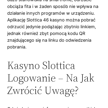
obciąża fita i w żaden sposób nie wpływa na
działanie innych programów w urządzeniu.
Aplikację Slottica 46 kasyno można pobrać
odrzucić jedynie podążając zbytnio linkiem,
jednak również zbyt pomocą kodu QR
znajdującego się na linku do odwiedzenia
pobrania.
Kasyno Slottica
Logowanie – Na Jak
Zwrócić Uwagę?