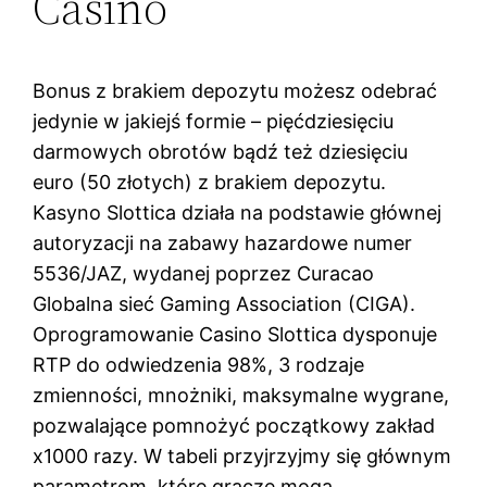
Casino
Bonus z brakiem depozytu możesz odebrać
jedynie w jakiejś formie – pięćdziesięciu
darmowych obrotów bądź też dziesięciu
euro (50 złotych) z brakiem depozytu.
Kasyno Slottica działa na podstawie głównej
autoryzacji na zabawy hazardowe numer
5536/JAZ, wydanej poprzez Curacao
Globalna sieć Gaming Association (CIGA).
Oprogramowanie Casino Slottica dysponuje
RTP do odwiedzenia 98%, 3 rodzaje
zmienności, mnożniki, maksymalne wygrane,
pozwalające pomnożyć początkowy zakład
x1000 razy. W tabeli przyjrzyjmy się głównym
parametrom, które gracze mogą