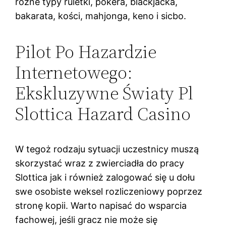
różne typy ruletki, pokera, blackjacka,
bakarata, kości, mahjonga, keno i sicbo.
Pilot Po Hazardzie
Internetowego:
Ekskluzywne Światy Pl
Slottica Hazard Casino
W tegoż rodzaju sytuacji uczestnicy muszą
skorzystać wraz z zwierciadła do pracy
Slottica jak i również zalogować się u dołu
swe osobiste weksel rozliczeniowy poprzez
stronę kopii. Warto napisać do wsparcia
fachowej, jeśli gracz nie może się