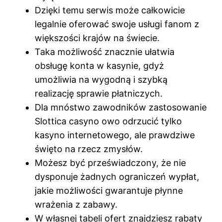
Dzięki temu serwis może całkowicie
legalnie oferować swoje usługi fanom z
większości krajów na świecie.
Taka możliwość znacznie ułatwia
obsługę konta w kasynie, gdyż
umożliwia na wygodną i szybką
realizację sprawie płatniczych.
Dla mnóstwo zawodników zastosowanie
Slottica casyno owo odrzucić tylko
kasyno internetowego, ale prawdziwe
święto na rzecz zmysłów.
Możesz być przeświadczony, że nie
dysponuje żadnych ograniczeń wypłat,
jakie możliwości gwarantuje płynne
wrażenia z zabawy.
W własnej tabeli ofert znajdziesz rabaty