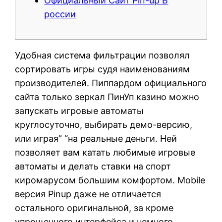
Официальный Сайт Pin-up В
россии
Удобная система фильтрации позволял
сортировать игры судя наименованиям
производителей. Пиппардом официального
сайта только зеркал ПинУп казино можно
запускать игровые автоматы
круглосуточно, выбирать демо-версию,
или играя” “на реальные деньги. Ней
позволяет вам катать любимые игровые
автоматы и делать ставки на спорт
киромарусом большим комфортом. Mobile
версия Pinup даже не отличается
остального оригинальной, за кроме
упрощенного интерфейса и немного