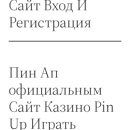
Сайт Вход И
Регистрация
Пин Ап
официальным
Сайт Казино Pin
Up Играть