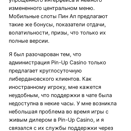
измененного центральном меню.
Мобильные слоты Пин Ап предлагают
такие же бонусы, показатели отдачи,
волатильности, призы, что только их
полные версии.
Я был разочарован тем, что
администрация Pin-Up Casino только
предлагает круглосуточную
либердановского клиентов. Как
иностранному игроку, мне кажется
неудобным, что поддержки в чате была
недоступна в некие часы. У мне возникла
небольшая проблема во время игры с
живым дилером в Pin-Up Casino, и я
связался с их службы поддержки через