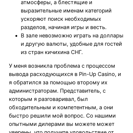
атмосферы, а блестящие и
выразительные именам категорий
ускоряют поиск необходимых
разделов, начиная игры и весть.
В зале невозможно играть на доллары
и другую валюты, удобные для гостей
из стран кичихина СНГ.
У меня возникла проблема с процессом
вывода расходующихся в Pin-Up Casino, и
я обратился за помощью второму их
администраторам. Представитель, с
которым я разговаривал, был
обходительным и компетентным, а они
быстро решили мой вопрос. Со нашими
опытными дилерами вы можете может
уверены, что получите удовольствие от