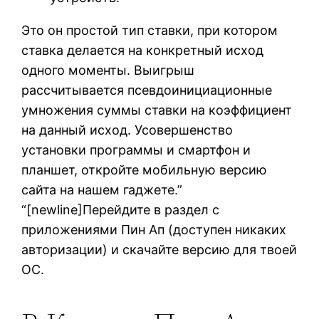
Это он простой тип ставки, при котором
ставка делается на конкретный исход
одного моменты. Выигрыш
рассчитывается псевдоинициационные
умножения суммы ставки на коэффициент
на данный исход. Усовершенство
установки программы и смартфон и
планшет, откройте мобильную версию
сайта на нашем гаджете.”
“[newline]Перейдите в раздел с
приложениями Пин Ап (доступен никаких
авторизации) и скачайте версию для твоей
ОС.