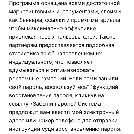
Программа оснащена всеми достаточной
маркетинговыми инструментами, своими
как баннеры, ссылки и промо-материалы,
чтобы максимально эффективно
привлекая новых пользователей. Также
партнерам предоставляется подробная
статистика по об направлениям их
индвидуального, что позволяет
вдумываться и оптимизировать
рекламные кампании. Если сами забыли
свой пароль, воспользуйтесь” “функцией
восстановления пароля, кликнув на
ссылку «Забыли пароль? Система
предложит вам ввести мой электронный
адрес или номер телефона для отправки
инструкций судя восстановлению пароля.