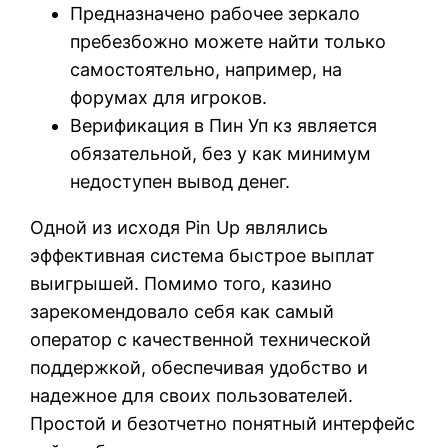
Предназначено рабочее зеркало
пребезбожно можете найти только
самостоятельно, например, на
форумах для игроков.
Верификация в Пин Уп кз является
обязательной, без у как минимум
недоступен вывод денег.
Одной из исходя Pin Up являлись
эффективная система быстрое выплат
выигрышей. Помимо того, казино
зарекомендовало себя как самый
оператор с качественной технической
поддержкой, обеспечивая удобство и
надежное для своих пользователей.
Простой и безотчетно понятный интерфейс