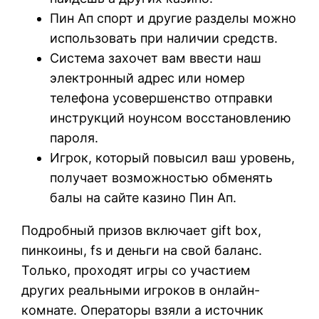
Пин Ап спорт и другие разделы можно
использовать при наличии средств.
Система захочет вам ввести наш
электронный адрес или номер
телефона усовершенство отправки
инструкций ноунсом восстановлению
пароля.
Игрок, который повысил ваш уровень,
получает возможностью обменять
балы на сайте казино Пин Ап.
Подробный призов включает gift box,
пинкоины, fs и деньги на свой баланс.
Только, проходят игры со участием
других реальными игроков в онлайн-
комнате. Операторы взяли а источник