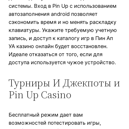
системы. Вход в Pin Up с использованием
автозаполнения android позволяет
сэкономить время и но менять раскладку
клавиатуры. Укажите требуемую учетную
запись, и доступ к каталогу игр в Пин Ап
УА казино онлайн будет восстановлен.
Идеале отказаться от того, если для
доступа используется чужое устройство.
Турниры И Джекпоты и
Pin Up Casino
Бесплатный режим дает вам
возможностей потестировать игры,