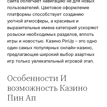
сайта облегчает навигацию не для новых
пользователей. Цветовое оформление
платформы способствует созданию
уютной атмосферы, а красивые и
выразительные имена категорий ускоряют
розыски необходимых разделов, вплоть
игры и новостью. Казино PinUp – это одно
один самых популярных онлайн-казино,
предлагающее широкий выбор азартных
игр только увлекательный игровой этап.
Особенности И
возможность Казино
Пин Ап