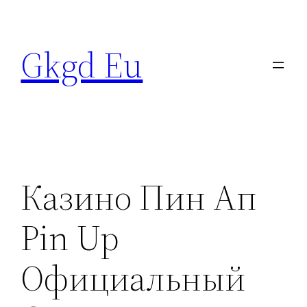
Skip
to
Gkgd Eu
content
Казино Пин Ап
Pin Up
Официальный