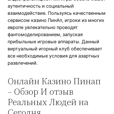
аутентичность и социальный
взаимодействие. Пользуясь качественным
сервисом казино ПинАп, игроки из многих
европе увлекательно проводят
фантомоделированием, запуская
прибыльные игровые аппараты. Данный
виртуальный игорный клуб обеспечивает
все необходимые условия для азартных
развлечений.
Онлайн Казино Пинап
– Обзор И отзыв
Реальных Людей на
Сегодня