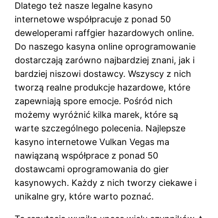
Dlatego też nasze legalne kasyno
internetowe współpracuje z ponad 50
deweloperami raffgier hazardowych online.
Do naszego kasyna online oprogramowanie
dostarczają zarówno najbardziej znani, jak i
bardziej niszowi dostawcy. Wszyscy z nich
tworzą realne produkcje hazardowe, które
zapewniają spore emocje. Pośród nich
możemy wyróżnić kilka marek, które są
warte szczególnego polecenia. Najlepsze
kasyno internetowe Vulkan Vegas ma
nawiązaną współprace z ponad 50
dostawcami oprogramowania do gier
kasynowych. Każdy z nich tworzy ciekawe i
unikalne gry, które warto poznać.