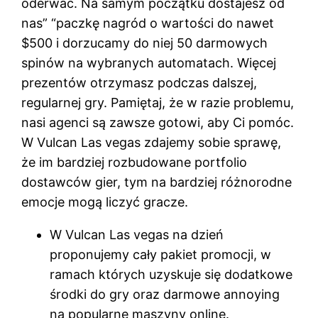
oderwać. Na samym początku dostajesz od
nas” “paczkę nagród o wartości do nawet
$500 i dorzucamy do niej 50 darmowych
spinów na wybranych automatach. Więcej
prezentów otrzymasz podczas dalszej,
regularnej gry. Pamiętaj, że w razie problemu,
nasi agenci są zawsze gotowi, aby Ci pomóc.
W Vulcan Las vegas zdajemy sobie sprawę,
że im bardziej rozbudowane portfolio
dostawców gier, tym na bardziej różnorodne
emocje mogą liczyć gracze.
W Vulcan Las vegas na dzień
proponujemy cały pakiet promocji, w
ramach których uzyskuje się dodatkowe
środki do gry oraz darmowe annoying
na popularne maszyny online.