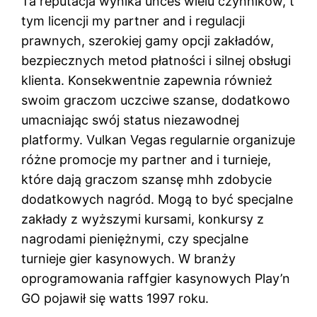
Ta reputacja wynika unces wielu czynników, t
tym licencji my partner and i regulacji
prawnych, szerokiej gamy opcji zakładów,
bezpiecznych metod płatności i silnej obsługi
klienta. Konsekwentnie zapewnia również
swoim graczom uczciwe szanse, dodatkowo
umacniając swój status niezawodnej
platformy. Vulkan Vegas regularnie organizuje
różne promocje my partner and i turnieje,
które dają graczom szansę mhh zdobycie
dodatkowych nagród. Mogą to być specjalne
zakłady z wyższymi kursami, konkursy z
nagrodami pieniężnymi, czy specjalne
turnieje gier kasynowych. W branży
oprogramowania raffgier kasynowych Play’n
GO pojawił się watts 1997 roku.