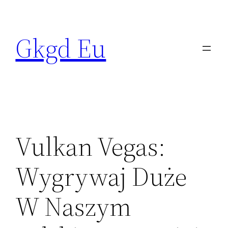
Skip
to
Gkgd Eu
content
Vulkan Vegas:
Wygrywaj Duże
W Naszym