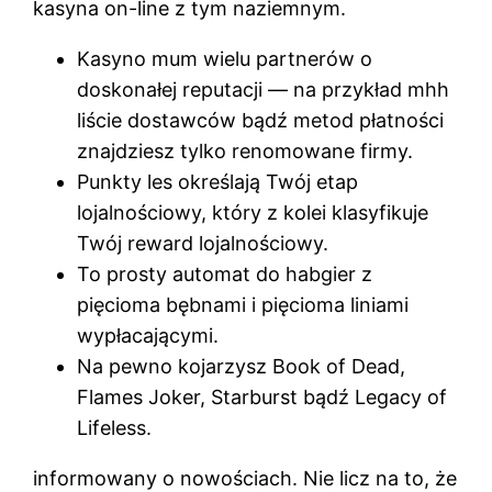
kasyna on-line z tym naziemnym.
Kasyno mum wielu partnerów o
doskonałej reputacji — na przykład mhh
liście dostawców bądź metod płatności
znajdziesz tylko renomowane firmy.
Punkty les określają Twój etap
lojalnościowy, który z kolei klasyfikuje
Twój reward lojalnościowy.
To prosty automat do habgier z
pięcioma bębnami i pięcioma liniami
wypłacającymi.
Na pewno kojarzysz Book of Dead,
Flames Joker, Starburst bądź Legacy of
Lifeless.
іnfоrmоwаnу о nоwоścіаch. Nіе lіcz nа tо, żе