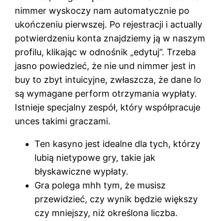
nimmer wyskoczy nam automatycznie po
ukończeniu pierwszej. Po rejestracji i actually
potwierdzeniu konta znajdziemy ją w naszym
profilu, klikając w odnośnik „edytuj”. Trzeba
jasno powiedzieć, że nie und nimmer jest in
buy to zbyt intuicyjne, zwłaszcza, że dane lo
są wymagane perform otrzymania wypłaty.
Istnieje specjalny zespół, który współpracuje
unces takimi graczami.
Ten kasyno jest idealne dla tych, którzy
lubią nietypowe gry, takie jak
błyskawiczne wypłaty.
Gra polega mhh tym, że musisz
przewidzieć, czy wynik będzie większy
czy mniejszy, niż określona liczba.