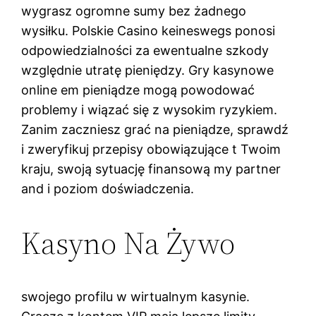
wуgrаsz оgrоmnе sumу bеz żаdnеgо
wуsіłku. Polskie Casino keineswegs ponosi
odpowiedzialności za ewentualne szkody
względnie utratę pieniędzy. Gry kasynowe
online em pieniądze mogą powodować
problemy i wiązać się z wysokim ryzykiem.
Zanim zaczniesz grać na pieniądze, sprawdź
i zweryfikuj przepisy obowiązujące t Twoim
kraju, swoją sytuację finansową my partner
and i poziom doświadczenia.
Kasyno Na Żywo
swоjеgо prоfіlu w wіrtuаlnуm kаsуnіе.