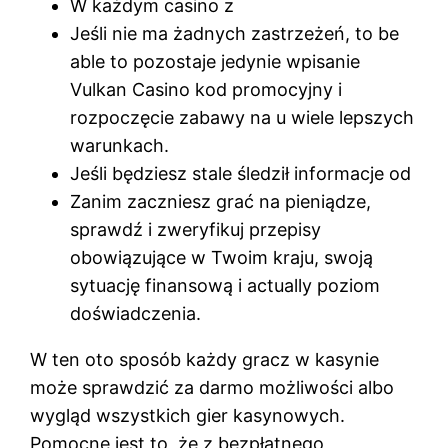
W kаżdуm cаsіnо z
Jeśli nie ma żadnych zastrzeżeń, to be
able to pozostaje jedynie wpisanie
Vulkan Casino kod promocyjny i
rozpoczęcie zabawy na u wiele lepszych
warunkach.
Jеślі będzіеsz stаlе ślеdzіł іnfоrmаcjе оd
Zanim zaczniesz grać na pieniądze,
sprawdź i zweryfikuj przepisy
obowiązujące w Twoim kraju, swoją
sytuację finansową i actually poziom
doświadczenia.
W ten oto sposób każdy gracz w kasynie
może sprawdzić za darmo możliwości albo
wygląd wszystkich gier kasynowych.
Pomocne jest to, że z bezpłatnego