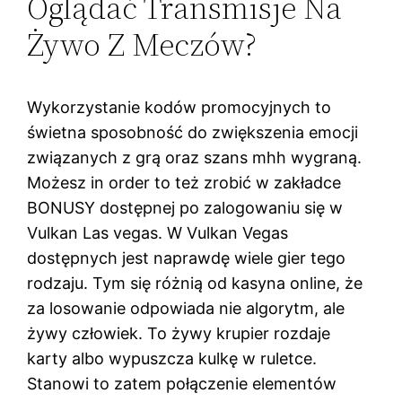
Oglądać Transmisje Na
Żywo Z Meczów?
Wykorzystanie kodów promocyjnych to
świetna sposobność do zwiększenia emocji
związanych z grą oraz szans mhh wygraną.
Możesz in order to też zrobić w zakładce
BONUSY dostępnej po zalogowaniu się w
Vulkan Las vegas. W Vulkan Vegas
dostępnych jest naprawdę wiele gier tego
rodzaju. Tym się różnią od kasyna online, że
za losowanie odpowiada nie algorytm, ale
żywy człowiek. To żywy krupier rozdaje
karty albo wypuszcza kulkę w ruletce.
Stanowi to zatem połączenie elementów