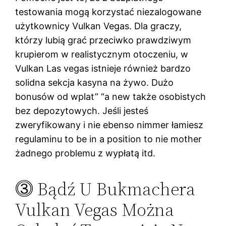
testowania mogą korzystać niezalogowane
użytkownicy Vulkan Vegas. Dla graczy,
którzy lubią grać przeciwko prawdziwym
krupierom w realistycznym otoczeniu, w
Vulkan Las vegas istnieje również bardzo
solidna sekcja kasyna na żywo. Dużo
bonusów od wplat” “a new także osobistych
bez depozytowych. Jeśli jesteś
zweryfikowany i nie ebenso nimmer łamiesz
regulaminu to be in a position to nie mother
żadnego problemu z wypłatą itd.
⓷ Bądź U Bukmachera
Vulkan Vegas Można