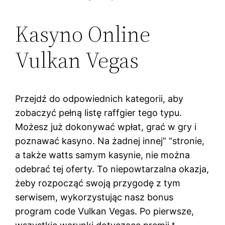
Kasyno Online
Vulkan Vegas
Przejdź do odpowiednich kategorii, aby
zobaczyć pełną listę raffgier tego typu.
Możesz już dokonywać wpłat, grać w gry i
poznawać kasyno. Na żadnej innej” “stronie,
a także watts samym kasynie, nie można
odebrać tej oferty. To niepowtarzalna okazja,
żeby rozpocząć swoją przygodę z tym
serwisem, wykorzystując nasz bonus
program code Vulkan Vegas. Po pierwsze,