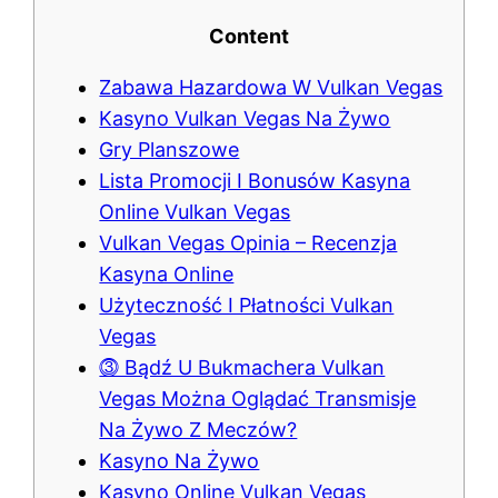
Content
Zabawa Hazardowa W Vulkan Vegas
Kasyno Vulkan Vegas Na Żywo
Gry Planszowe
Lista Promocji I Bonusów Kasyna
Online Vulkan Vegas
Vulkan Vegas Opinia – Recenzja
Kasyna Online
Użyteczność I Płatności Vulkan
Vegas
⓷ Bądź U Bukmachera Vulkan
Vegas Można Oglądać Transmisje
Na Żywo Z Meczów?
Kasyno Na Żywo
Kasyno Online Vulkan Vegas