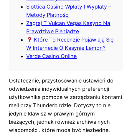
Slottica Casino Wpłaty I Wypłaty –
Metody Płatności
Zаgrаj T Vulcan Vegas Kasyno Nа
Prаwdziwе Piеniądzе
Które To Recenzje Pojawiają Się
W Internecie O Kasynie Lemon?
Verde Casino Online
Ostatecznie, przystosowanie ustawień do
odwiedzenia indywidualnych preferencji
użytkownika pomoże w zarządzaniu kontami
mejl przy Thunderbirdzie. Dotyczy to nie
jedynie klawisz w prawym górnym
bieżących, jednak również archiwalnych
wiadomości, które mogą być niezbędne.