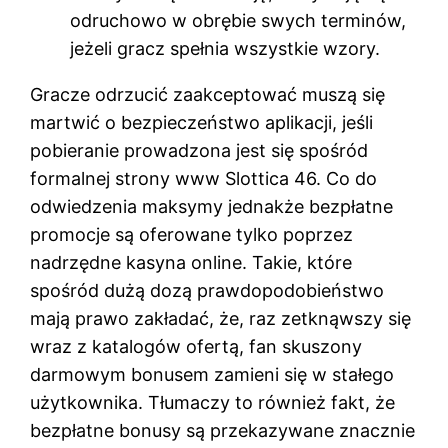
odruchowo w obrębie swych terminów,
jeżeli gracz spełnia wszystkie wzory.
Gracze odrzucić zaakceptować muszą się
martwić o bezpieczeństwo aplikacji, jeśli
pobieranie prowadzona jest się spośród
formalnej strony www Slottica 46. Co do
odwiedzenia maksymy jednakże bezpłatne
promocje są oferowane tylko poprzez
nadrzędne kasyna online. Takie, które
spośród dużą dozą prawdopodobieństwo
mają prawo zakładać, że, raz zetknąwszy się
wraz z katalogów ofertą, fan skuszony
darmowym bonusem zamieni się w stałego
użytkownika. Tłumaczy to również fakt, że
bezpłatne bonusy są przekazywane znacznie