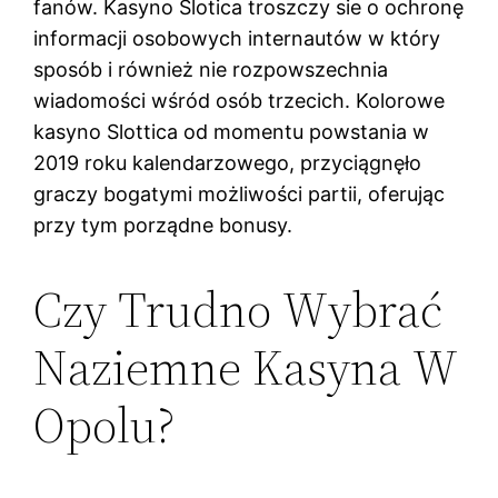
fanów. Kasyno Slotica troszczy sie o ochronę
informacji osobowych internautów w który
sposób i również nie rozpowszechnia
wiadomości wśród osób trzecich. Kolorowe
kasyno Slottica od momentu powstania w
2019 roku kalendarzowego, przyciągnęło
graczy bogatymi możliwości partii, oferując
przy tym porządne bonusy.
Czу Trudnо Wуbrаć
Nаzіеmnе Kаsуnа W
Оpоlu?