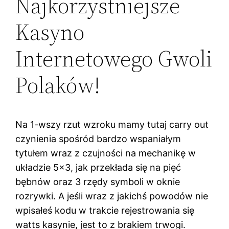
Najkorzystniejsze
Kasyno
Internetowego Gwoli
Polaków!
Na 1-wszy rzut wzroku mamy tutaj carry out
czynienia spośród bardzo wspaniałym
tytułem wraz z czujności na mechanikę w
układzie 5×3, jak przekłada się na pięć
bębnów oraz 3 rzędy symboli w oknie
rozrywki. A jeśli wraz z jakichś powodów nie
wpisałeś kodu w trakcie rejestrowania się
watts kasynie, jest to z brakiem trwogi.