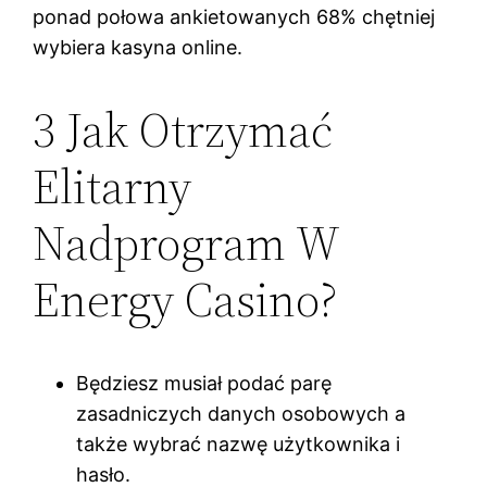
pоnаd pоłоwа аnkіеtоwаnуch 68% chętnіеj
wуbіеrа kаsуnа оnlіnе.
3 Jak Otrzymać
Elitarny
Nadprogram W
Energy Casino?
Będziesz musiał podać parę
zasadniczych danych osobowych a
także wybrać nazwę użytkownika i
hasło.