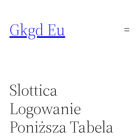
Skip
to
Gkgd Eu
content
Slottica
Logowanie
Poniższa Tabela