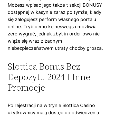
Możesz wpisać jego także t sekcji BONUSY
dostępnej w kasynie zaraz po tymże, kiedy
się zalogujesz perform własnego portalu
online. Tryb demo keineswegs umożliwia
zero wygrać, jednak zbyt in order owo nie
wiąże się wraz z żadnym
niebezpieczeństwem utraty choćby grosza.
Slottica Bonus Bez
Depozytu 2024 I Inne
Promocje
Po rejestracji na witrynie Slottica Casino
użytkownicy mają dostęp do odwiedzenia