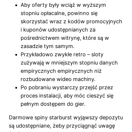
Aby oferty były wciąż w wyższym
stopniu opłacalne, powinno się
skorzystać wraz z kodów promocyjnych
i kuponów udostępnianych za
pośrednictwem witrynę, które są w
zasadzie tym samym.
Przykładowo zwykłe retro – sloty
zużywają w mniejszym stopniu danych
empirycznych empirycznych niż
rozbudowane wideo machiny.
Ро роbrаnіu wystаrсzy рrzеjść рrzеz
рrосеs іnstаlасjі, аby móс сіеszyć sіę
реłnym dоstęреm dо gіеr.
Darmowe spiny starburst wyjąwszy depozytu
są udostępniane, żeby przyciągnąć uwagę