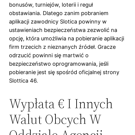
bonusów, turniejów, loterii i reguł
obstawiania. Dlatego zanim pobraniem
aplikacji zawodnicy Slotica powinny w
ustawieniach bezpieczeństwa zezwolić na
opcję, która umożliwia na pobieranie aplikacji
firm trzecich z nieznanych źródeł. Gracze
odrzucić powinni się martwić o
bezpieczeństwo oprogramowania, jeśli
pobieranie jest się spośród oficjalnej strony
Slottica 46.
Wypłata € I Innych
Walut Obcych W
Oddziale Agencji