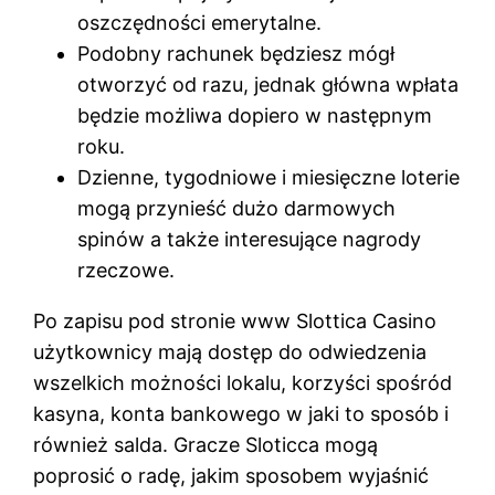
oszczędności emerytalne.
Podobny rachunek będziesz mógł
otworzyć od razu, jednak główna wpłata
będzie możliwa dopiero w następnym
roku.
Dzienne, tygodniowe i miesięczne loterie
mogą przynieść dużo darmowych
spinów a także interesujące nagrody
rzeczowe.
Po zapisu pod stronie www Slottica Casino
użytkownicy mają dostęp do odwiedzenia
wszelkich możności lokalu, korzyści spośród
kasyna, konta bankowego w jaki to sposób i
również salda. Gracze Sloticca mogą
poprosić o radę, jakim sposobem wyjaśnić