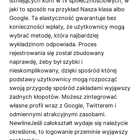
istniejących kont w tv społecznościowych, w
jaki to sposób na przykład Nasza klasa albo
Google. Ta elastyczność gwarantuje bez
konieczności wpłaty, że użytkownicy mogą
wybrać metodę, która najbardziej
wykładzinom odpowiada. Proces
rejestrowania się został zbudowany
naprawdę, żeby był szybki i
nieskomplikowany, dzięki spośród której
podstawy użytkownicy mogą rozpocząć
swoją przygodę spośród zakładami wyjąwszy
żadnych kłopotów. Możesz zintegrować
własne profil wraz z Google, Twitterem i
odmiennymi atrakcyjnymi zasobami.
NewlineJeśli całokształt wydaje się należycie
określone, to logowanie przeminie wyjąwszy