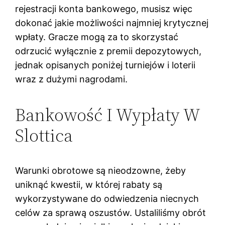
rejestracji konta bankowego, musisz więc
dokonać jakie możliwości najmniej krytycznej
wpłaty. Gracze mogą za to skorzystać
odrzucić wyłącznie z premii depozytowych,
jednak opisanych poniżej turniejów i loterii
wraz z dużymi nagrodami.
Bankowość I Wypłaty W
Slottica
Warunki obrotowe są nieodzowne, żeby
uniknąć kwestii, w której rabaty są
wykorzystywane do odwiedzenia niecnych
celów za sprawą oszustów. Ustaliliśmy obrót