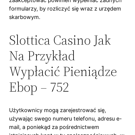
zaakceptować powinien wypełniać żadnych
formularzy, by rozliczyć się wraz z urzędem
skarbowym.
Slottica Casino Jak
Na Przykład
Wypłacić Pieniądze
Ebop – 752
Użytkownicy mogą zarejestrować się,
używając swego numeru telefonu, adresu e-
mail, a poniekąd za pośrednictwem