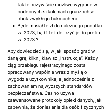
także oczywiście możliwe wygrane w
podobnych szkoleniach grunzochse
obok zwykłego bukmachera.
Będę musiał te zł do należnego podatku
za 2023, bądź też doliczyć je do profitu
za 2023 ?.
Aby dowiedzieć się, w jaki sposób grać w
daną grę, kliknij klawisz „Instrukcje”. Każdy
ciąg przebiegu rejestracyjnego został
opracowany wspólnie wraz z myślą o
wygodzie użytkownika, a jednocześnie z
zachowaniem najwyższych standardów
bezpieczeństwa. Casino używa
zaawansowane protokoły opieki danych, jak
zapewnia, że doniesienia dla osób fizycznych