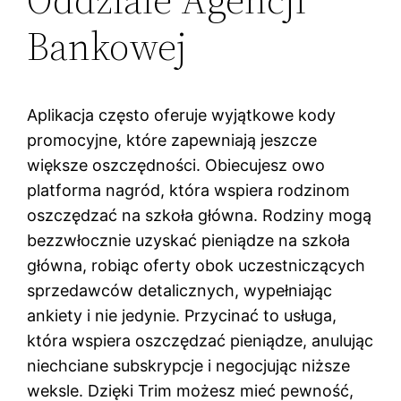
Bankowej
Aplikacja często oferuje wyjątkowe kody
promocyjne, które zapewniają jeszcze
większe oszczędności. Obiecujesz owo
platforma nagród, która wspiera rodzinom
oszczędzać na szkoła główna. Rodziny mogą
bezzwłocznie uzyskać pieniądze na szkoła
główna, robiąc oferty obok uczestniczących
sprzedawców detalicznych, wypełniając
ankiety i nie jedynie. Przycinać to usługa,
która wspiera oszczędzać pieniądze, anulując
niechciane subskrypcje i negocjując niższe
weksle. Dzięki Trim możesz mieć pewność,