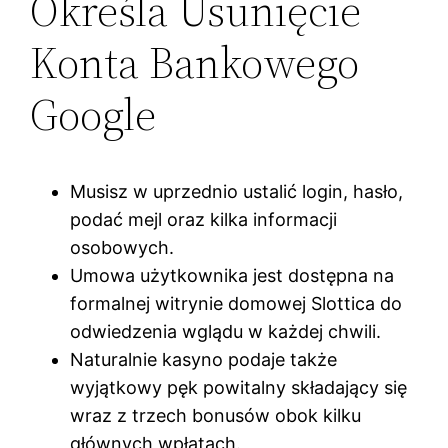
Określa Usunięcie
Konta Bankowego
Google
Musisz w uprzednio ustalić login, hasło,
podać mejl oraz kilka informacji
osobowych.
Umowa użytkownika jest dostępna na
formalnej witrynie domowej Slottica do
odwiedzenia wglądu w każdej chwili.
Naturalnie kasyno podaje także
wyjątkowy pęk powitalny składający się
wraz z trzech bonusów obok kilku
głównych wpłatach.