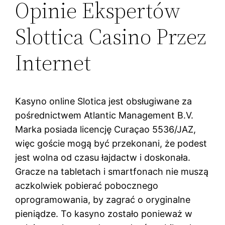
Opinie Ekspertów
Slottica Casino Przez
Internet
Kasyno online Slotica jest obsługiwane za
pośrednictwem Atlantic Management B.V.
Marka posiada licencję Curaçao 5536/JAZ,
więc goście mogą być przekonani, że podest
jest wolna od czasu łajdactw i doskonała.
Gracze na tabletach i smartfonach nie muszą
aczkolwiek pobierać pobocznego
oprogramowania, by zagrać o oryginalne
pieniądze. To kasyno zostało ponieważ w