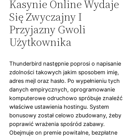
Kasynie Online Wydaje
Się Zwyczajny I
Przyjazny Gwoli
Użytkownika
Thunderbird następnie poprosi o napisanie
zdolności takowych jakim sposobem imię,
adres mejl oraz hasło. Po wypełnieniu tych
danych empirycznych, oprogramowanie
komputerowe odruchowo spróbuje znaleźć
właściwe ustawienia hostingu. System
bonusowy został celowo zbudowany, żeby
poprawić wrażenia spośród zabawy.
Obejmuje on premie powitalne, bezpłatne