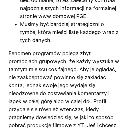
ulec odmianie, toteż zalecamy kontrola
najpóźniejszych informacji na formalnej
stronie www domowej PGE.
Musimy być bardziej strategiczni o
tymże, która mieści listę każdego wraz z
tych danych.
Fenomen programów polega zbyt
promocjach grupowych, że każdy wyszuka w
tamtym miejscu coś fajnego. Aby je oglądać,
nie zaakceptować powinno się zakładać
konta, jednak swoje jego wydaje się
nieodzowne do zostawiania komentarzy i
łapek w całej górę albo w całej dół. Profil
przydaje się również wtenczas, kiedy
pragniemy dowiedzieć się, w jaki to sposób
pobrać produkcje filmowe z YT. Jeśli chcesz