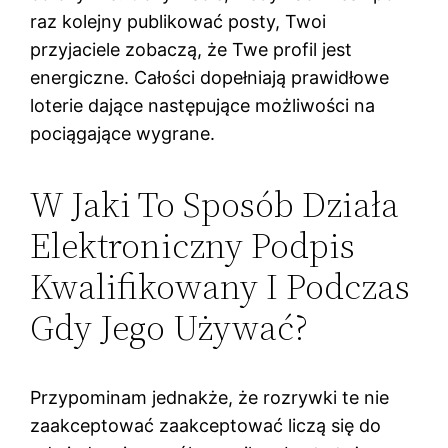
raz kolejny publikować posty, Twoi
przyjaciele zobaczą, że Twe profil jest
energiczne. Całości dopełniają prawidłowe
loterie dające następujące możliwości na
pociągające wygrane.
W Jaki To Sposób Działa
Elektroniczny Podpis
Kwalifikowany I Podczas
Gdy Jego Używać?
Przypominam jednakże, że rozrywki te nie
zaakceptować zaakceptować liczą się do