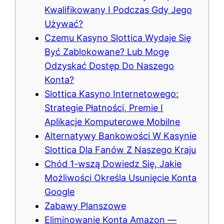
Kwalifikowany I Podczas Gdy Jego
Używać?
Czemu Kasyno Slottica Wydaje Się
Być Zablokowane? Lub Mogę
Odzyskać Dostęp Do Naszego
Konta?
Slottica Kasyno Internetowego:
Strategie Płatności, Premie I
Aplikacje Komputerowe Mobilne
Alternatywy Bankowości W Kasynie
Slottica Dla Fanów Z Naszego Kraju
Chód 1-wszą Dowiedz Się, Jakie
Możliwości Określa Usunięcie Konta
Google
Zabawy Planszowe
Eliminowanie Konta Amazon —