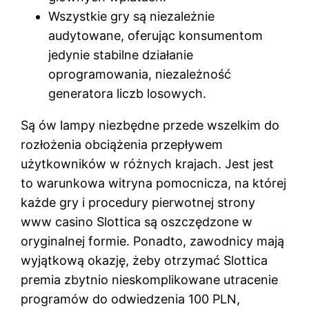
Wszystkie gry są niezależnie
audytowane, oferując konsumentom
jedynie stabilne działanie
oprogramowania, niezależność
generatora liczb losowych.
Są ów lampy niezbędne przede wszelkim do
rozłożenia obciążenia przepływem
użytkowników w różnych krajach. Jest jest
to warunkowa witryna pomocnicza, na której
każde gry i procedury pierwotnej strony
www casino Slottica są oszczędzone w
oryginalnej formie. Ponadto, zawodnicy mają
wyjątkową okazję, żeby otrzymać Slottica
premia zbytnio nieskomplikowane utracenie
programów do odwiedzenia 100 PLN,