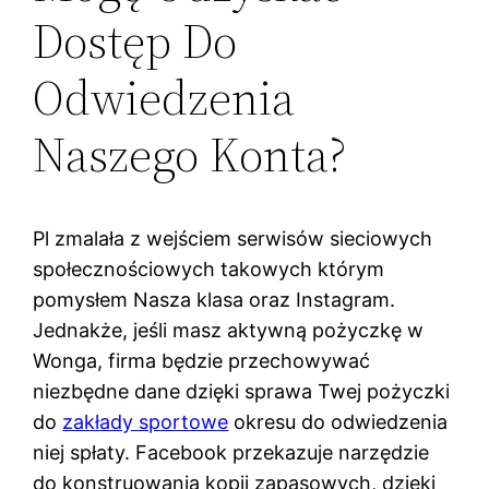
Dostęp Do
Odwiedzenia
Naszego Konta?
Pl zmalała z wejściem serwisów sieciowych
społecznościowych takowych którym
pomysłem Nasza klasa oraz Instagram.
Jednakże, jeśli masz aktywną pożyczkę w
Wonga, firma będzie przechowywać
niezbędne dane dzięki sprawa Twej pożyczki
do
zakłady sportowe
okresu do odwiedzenia
niej spłaty. Facebook przekazuje narzędzie
do konstruowania kopii zapasowych, dzięki