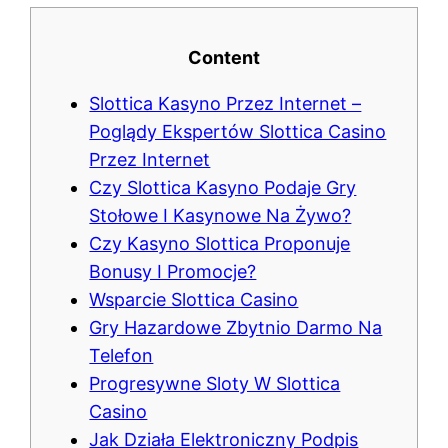
Content
Slottica Kasyno Przez Internet –
Poglądy Ekspertów Slottica Casino
Przez Internet
Czy Slottica Kasyno Podaje Gry
Stołowe I Kasynowe Na Żywo?
Czy Kasyno Slottica Proponuje
Bonusy I Promocje?
Wsparcie Slottica Casino
Gry Hazardowe Zbytnio Darmo Na
Telefon
Progresywne Sloty W Slottica
Casino
Jak Działa Elektroniczny Podpis