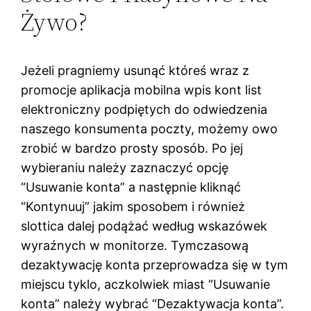
Żywo?
Jeżeli pragniemy usunąć któreś wraz z
promocje aplikacja mobilna wpis kont list
elektroniczny podpiętych do odwiedzenia
naszego konsumenta poczty, możemy owo
zrobić w bardzo prosty sposób. Po jej
wybieraniu należy zaznaczyć opcję
“Usuwanie konta” a następnie kliknąć
“Kontynuuj” jakim sposobem i również
slottica dalej podążać według wskazówek
wyraźnych w monitorze. Tymczasową
dezaktywację konta przeprowadza się w tym
miejscu tyklo, aczkolwiek miast “Usuwanie
konta” należy wybrać “Dezaktywacja konta”.