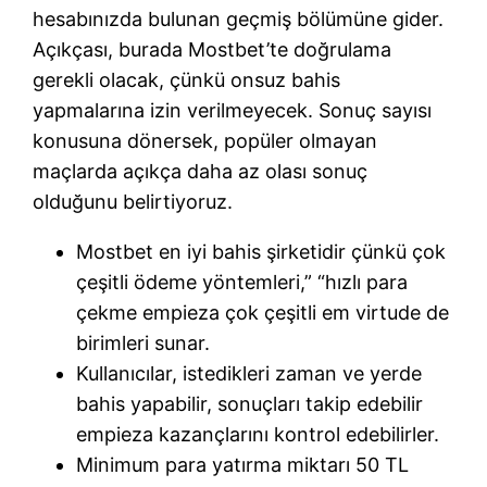
hesabınızda bulunan geçmiş bölümüne gider.
Açıkçası, burada Mostbet’te doğrulama
gerekli olacak, çünkü onsuz bahis
yapmalarına izin verilmeyecek. Sonuç sayısı
konusuna dönersek, popüler olmayan
maçlarda açıkça daha az olası sonuç
olduğunu belirtiyoruz.
Mostbet en iyi bahis şirketidir çünkü çok
çeşitli ödeme yöntemleri,” “hızlı para
çekme empieza çok çeşitli em virtude de
birimleri sunar.
Kullanıcılar, istedikleri zaman ve yerde
bahis yapabilir, sonuçları takip edebilir
empieza kazançlarını kontrol edebilirler.
Minimum para yatırma miktarı 50 TL