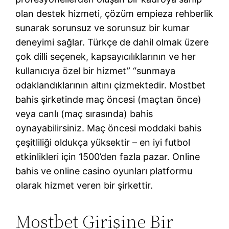
olan destek hizmeti, çözüm empieza rehberlik
sunarak sorunsuz ve sorunsuz bir kumar
deneyimi sağlar. Türkçe de dahil olmak üzere
çok dilli seçenek, kapsayıcılıklarının ve her
kullanıcıya özel bir hizmet” “sunmaya
odaklandıklarının altını çizmektedir. Mostbet
bahis şirketinde maç öncesi (maçtan önce)
veya canlı (maç sırasında) bahis
oynayabilirsiniz. Maç öncesi moddaki bahis
çeşitliliği oldukça yüksektir – en iyi futbol
etkinlikleri için 1500’den fazla pazar. Online
bahis ve online casino oyunları platformu
olarak hizmet veren bir şirkettir.
Mostbet Girişine Bir