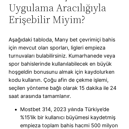
Uygulama Aracılığıyla
Erişebilir Miyim?
Aşağıdaki tabloda, Many bet çevrimiçi bahis
için mevcut olan sporları, ligleri empieza
turnuvaları bulabilirsiniz. Kumarhanede veya
spor bahislerinde kullanılabilecek en büyük
hoşgeldin bonusunu almak için kaydolurken
kodu kullanın. Çoğu afin de çekme işlemi,
seçilen yönteme bağlı olarak 15 dakika ile 24
saat arasında tamamlanır.
Mostbet 314, 2023 yılında Türkiye’de
%15’lik bir kullanıcı büyümesi kaydetmiş
empieza toplam bahis hacmi 500 milyon