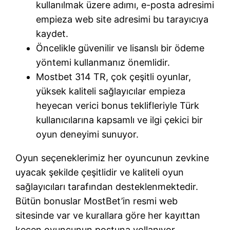
kullanılmak üzere adımı, e-posta adresimi
empieza web site adresimi bu tarayıcıya
kaydet.
Öncelikle güvenilir ve lisanslı bir ödeme
yöntemi kullanmanız önemlidir.
Mostbet 314 TR, çok çeşitli oyunlar,
yüksek kaliteli sağlayıcılar empieza
heyecan verici bonus teklifleriyle Türk
kullanıcılarına kapsamlı ve ilgi çekici bir
oyun deneyimi sunuyor.
Oyun seçeneklerimiz her oyuncunun zevkine
uyacak şekilde çeşitlidir ve kaliteli oyun
sağlayıcıları tarafından desteklenmektedir.
Bütün bonuslar MostBet’in resmi web
sitesinde var ve kurallara göre her kayıttan
keçen oyuncunun postuna yollanıyor.