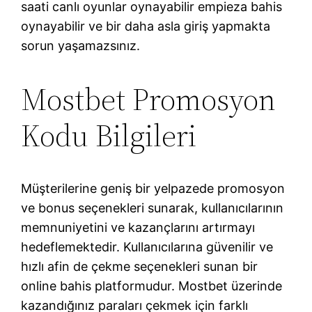
saati canlı oyunlar oynayabilir empieza bahis
oynayabilir ve bir daha asla giriş yapmakta
sorun yaşamazsınız.
Mostbet Promosyon
Kodu Bilgileri
Müşterilerine geniş bir yelpazede promosyon
ve bonus seçenekleri sunarak, kullanıcılarının
memnuniyetini ve kazançlarını artırmayı
hedeflemektedir. Kullanıcılarına güvenilir ve
hızlı afin de çekme seçenekleri sunan bir
online bahis platformudur. Mostbet üzerinde
kazandığınız paraları çekmek için farklı