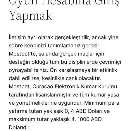
Yapmak
İletişim ayrı olarak gerçekleştirilir, ancak yine
sobre kendinizi tanımlamanız gerekir.
Mostbet’te, şu anda gerçek maçlar için
desteğin olduğu tüm bu disiplinlerde çevrimiçi
oynayabilirsiniz. Ön karşılaşmaya bir etkinlik
dahil edilirse, kesinlikle canlı olacaktır.
Mostbet, Curacao Elektronik Kumar Kurumu
tarafından lisanslanmıştır ve tüm kumar yasa
ve yönetmeliklerine uygundur. Minimum para
yatırma tutarı yaklaşık 0, 4 ABD Doları ve
maksimum tutar yaklaşık 4. 1000 ABD
Dolarıdır.