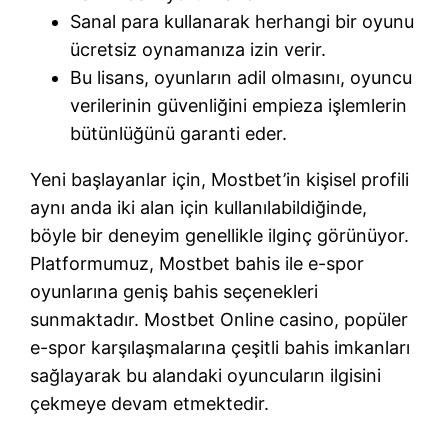
Sanal para kullanarak herhangi bir oyunu
ücretsiz oynamanıza izin verir.
Bu lisans, oyunların adil olmasını, oyuncu
verilerinin güvenliğini empieza işlemlerin
bütünlüğünü garanti eder.
Yeni başlayanlar için, Mostbet’in kişisel profili
aynı anda iki alan için kullanılabildiğinde,
böyle bir deneyim genellikle ilginç görünüyor.
Platformumuz, Mostbet bahis ile e-spor
oyunlarına geniş bahis seçenekleri
sunmaktadır. Mostbet Online casino, popüler
e-spor karşılaşmalarına çeşitli bahis imkanları
sağlayarak bu alandaki oyuncuların ilgisini
çekmeye devam etmektedir.