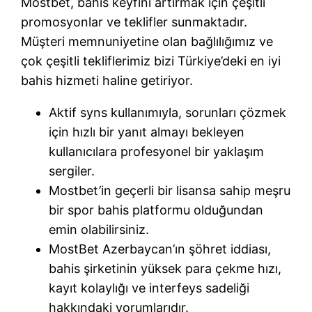
Mostbet, bahis keyfini artırmak için çeşitli
promosyonlar ve teklifler sunmaktadır.
Müşteri memnuniyetine olan bağlılığımız ve
çok çeşitli tekliflerimiz bizi Türkiye’deki en iyi
bahis hizmeti haline getiriyor.
Aktif syns kullanımıyla, sorunları çözmek
için hızlı bir yanıt almayı bekleyen
kullanıcılara profesyonel bir yaklaşım
sergiler.
Mostbet’in geçerli bir lisansa sahip meşru
bir spor bahis platformu olduğundan
emin olabilirsiniz.
MostBet Azerbaycan’ın şöhret iddiası,
bahis şirketinin yüksek para çekme hızı,
kayıt kolaylığı ve interfeys sadeliği
hakkındaki yorumlarıdır.