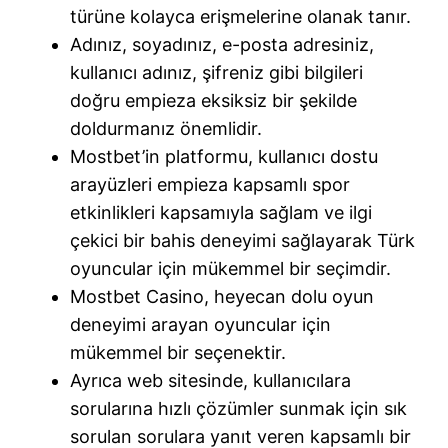
türüne kolayca erişmelerine olanak tanır.
Adınız, soyadınız, e-posta adresiniz,
kullanıcı adınız, şifreniz gibi bilgileri
doğru empieza eksiksiz bir şekilde
doldurmanız önemlidir.
Mostbet’in platformu, kullanıcı dostu
arayüzleri empieza kapsamlı spor
etkinlikleri kapsamıyla sağlam ve ilgi
çekici bir bahis deneyimi sağlayarak Türk
oyuncular için mükemmel bir seçimdir.
Mostbet Casino, heyecan dolu oyun
deneyimi arayan oyuncular için
mükemmel bir seçenektir.
Ayrıca web sitesinde, kullanıcılara
sorularına hızlı çözümler sunmak için sık
sorulan sorulara yanıt veren kapsamlı bir