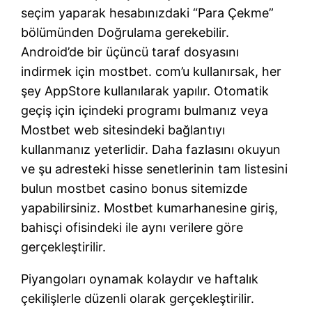
seçim yaparak hesabınızdaki “Para Çekme”
bölümünden Doğrulama gerekebilir.
Android’de bir üçüncü taraf dosyasını
indirmek için mostbet. com’u kullanırsak, her
şey AppStore kullanılarak yapılır. Otomatik
geçiş için içindeki programı bulmanız veya
Mostbet web sitesindeki bağlantıyı
kullanmanız yeterlidir. Daha fazlasını okuyun
ve şu adresteki hisse senetlerinin tam listesini
bulun mostbet casino bonus sitemizde
yapabilirsiniz. Mostbet kumarhanesine giriş,
bahisçi ofisindeki ile aynı verilere göre
gerçekleştirilir.
Piyangoları oynamak kolaydır ve haftalık
çekilişlerle düzenli olarak gerçekleştirilir.