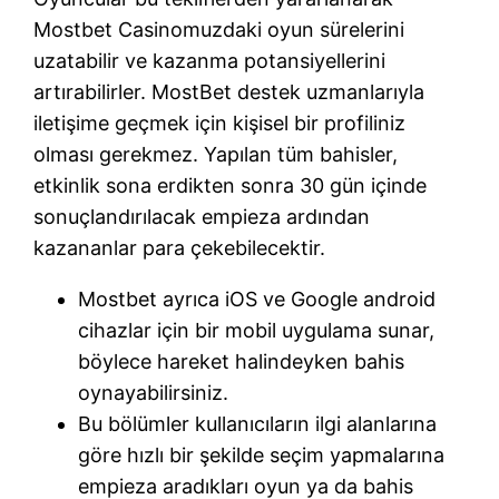
Mostbet Casinomuzdaki oyun sürelerini
uzatabilir ve kazanma potansiyellerini
artırabilirler. MostBet destek uzmanlarıyla
iletişime geçmek için kişisel bir profiliniz
olması gerekmez. Yapılan tüm bahisler,
etkinlik sona erdikten sonra 30 gün içinde
sonuçlandırılacak empieza ardından
kazananlar para çekebilecektir.
Mostbet ayrıca iOS ve Google android
cihazlar için bir mobil uygulama sunar,
böylece hareket halindeyken bahis
oynayabilirsiniz.
Bu bölümler kullanıcıların ilgi alanlarına
göre hızlı bir şekilde seçim yapmalarına
empieza aradıkları oyun ya da bahis