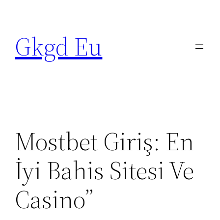
Skip
to
Gkgd Eu
content
Mostbet Giriş: En
İyi Bahis Sitesi Ve
Casino”