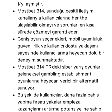
₺’yi aşmıştır.
Mostbet 314, sunduğu çeşitli iletişim
kanallarıyla kullanıcılarına her the
ulaşılabilir olmayı ve sorunları en kısa
sürede çözmeyi garanti eder.
Geniş oyun seçenekleri, mobil uyumluluk,
güvenilirlik ve kullanıcı dostu yaklaşımı
sayesinde kullanıcılarına heyecan dolu bir
deneyim sunmaktadır.
Mostbet 314 TR’deki siber yarış oyunları,
geleneksel gambling establishment
oyunlarına heyecan verici bir alternatif
sunuyor.
Bu şekilde kullanıcılar, daha fazla bahis
yapma fırsatı yakalar empieza
kazançlarını artırma potansiyeline sahip