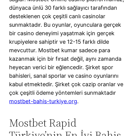
dünyaca ünlü 30 farklı sağlayıcı tarafından
desteklenen çok çeşitli canlı casinolar
sunmaktadır. Bu oyunlar, oyunculara gerçek
bir casino deneyimi yaşatmak için gerçek
krupiyelere sahiptir ve 12-15 farklı dilde
mevcuttur. Mostbet kumar sadece para
kazanmak için bir fırsat değil, aynı zamanda
heyecan verici bir eğlencedir. Şirket spor
bahisleri, sanal sporlar ve casino oyunlarını
kabul etmektedir. Şirket çok cazip oranlar ve
çok çeşitli ödeme yöntemleri sunmaktadır
mostbet-bahis-turkiye.org
.
Mostbet Rapid
Türkiye’nin En İyi Bahis