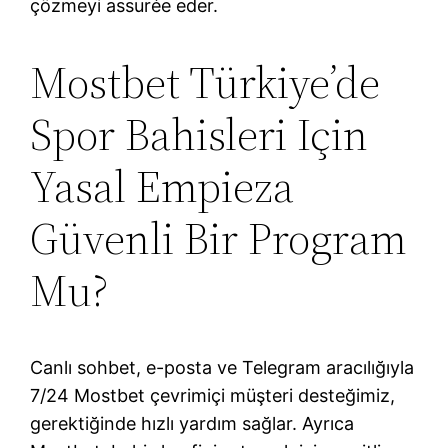
çözmeyi assurée eder.
Mostbet Türkiye’de
Spor Bahisleri Için
Yasal Empieza
Güvenli Bir Program
Mu?
Canlı sohbet, e-posta ve Telegram aracılığıyla
7/24 Mostbet çevrimiçi müşteri desteğimiz,
gerektiğinde hızlı yardım sağlar. Ayrıca