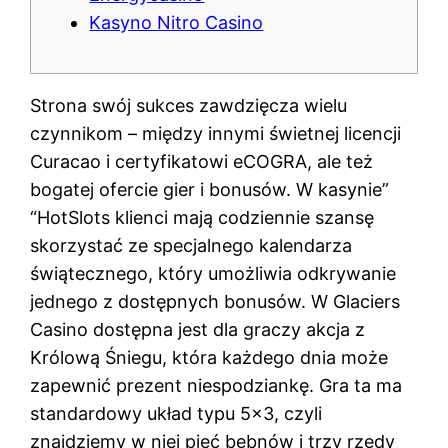
Kasyno Nitro Casino
Strona swój sukces zawdzięcza wielu
czynnikom – między innymi świetnej licencji
Curacao i certyfikatowi eCOGRA, ale też
bogatej ofercie gier i bonusów. W kasynie”
“HotSlots klienci mają codziennie szansę
skorzystać ze specjalnego kalendarza
świątecznego, który umożliwia odkrywanie
jednego z dostępnych bonusów. W Glaciers
Casino dostępna jest dla graczy akcja z
Królową Śniegu, która każdego dnia może
zapewnić prezent niespodziankę. Gra ta ma
standardowy układ typu 5×3, czyli
znajdziemy w niej pięć bębnów i trzy rzędy