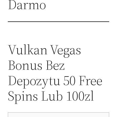
Darmo
Vulkan Vegas
Bonus Bez
Depozytu 50 Free
Spins Lub 100zl