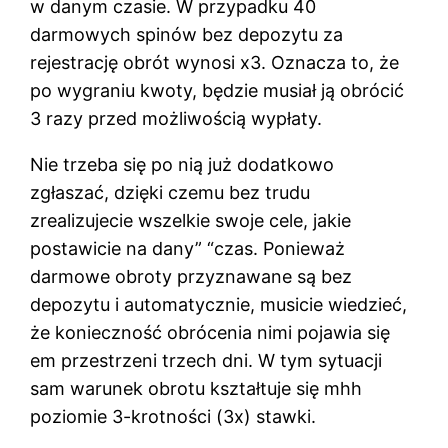
w danym czasie. W przypadku 40
darmowych spinów bez depozytu za
rejestrację obrót wynosi x3. Oznacza to, że
po wygraniu kwoty, będzie musiał ją obrócić
3 razy przed możliwością wypłaty.
Nie trzeba się po nią już dodatkowo
zgłaszać, dzięki czemu bez trudu
zrealizujecie wszelkie swoje cele, jakie
postawicie na dany” “czas. Ponieważ
darmowe obroty przyznawane są bez
depozytu i automatycznie, musicie wiedzieć,
że konieczność obrócenia nimi pojawia się
em przestrzeni trzech dni. W tym sytuacji
sam warunek obrotu kształtuje się mhh
poziomie 3-krotności (3x) stawki.