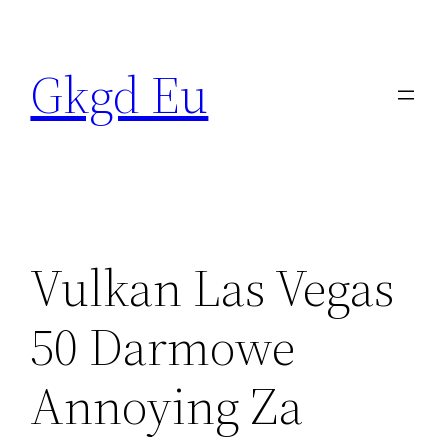
Skip
to
Gkgd Eu
content
Vulkan Las Vegas
50 Darmowe
Annoying Za