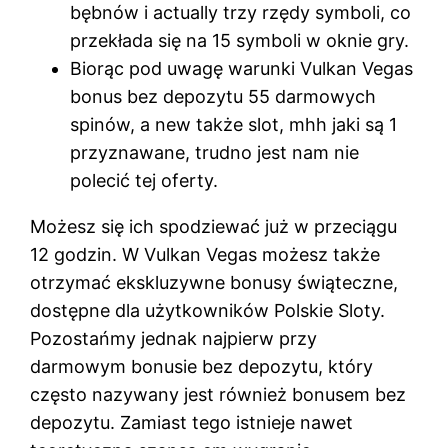
bębnów i actually trzy rzędy symboli, co
przekłada się na 15 symboli w oknie gry.
Biorąc pod uwagę warunki Vulkan Vegas
bonus bez depozytu 55 darmowych
spinów, a new także slot, mhh jaki są 1
przyznawane, trudno jest nam nie
polecić tej oferty.
Możesz się ich spodziewać już w przeciągu
12 godzin. W Vulkan Vegas możesz także
otrzymać ekskluzywne bonusy świąteczne,
dostępne dla użytkowników Polskie Sloty.
Pozostańmy jednak najpierw przy
darmowym bonusie bez depozytu, który
często nazywany jest również bonusem bez
depozytu. Zamiast tego istnieje nawet