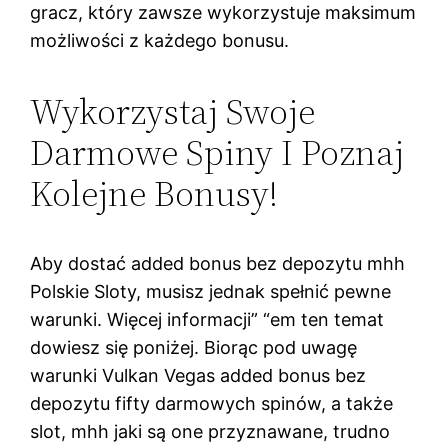
gracz, który zawsze wykorzystuje maksimum
możliwości z każdego bonusu.
Wykorzystaj Swoje
Darmowe Spiny I Poznaj
Kolejne Bonusy!
Aby dostać added bonus bez depozytu mhh
Polskie Sloty, musisz jednak spełnić pewne
warunki. Więcej informacji” “em ten temat
dowiesz się poniżej. Biorąc pod uwagę
warunki Vulkan Vegas added bonus bez
depozytu fifty darmowych spinów, a także
slot, mhh jaki są one przyznawane, trudno