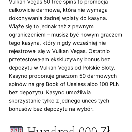
Vulkan Vegas 50 free spins to promocja
całkowicie darmowa, która nie wymaga
dokonywania żadnej wpłaty do kasyna.
Wiąże się to jednak też z pewnym
ograniczeniem – musisz być nowym graczem
tego kasyna, który nigdy wcześniej nie
rejestrował się w Vulkan Vegas. Ostatnio
przetestowałam ekskluzywny bonus bez
depozytu w Vulkan Vegas od Polskie Sloty.
Kasyno proponuje graczom 50 darmowych
spinów na grę Book of Useless albo 100 PLN
bez depozytu. Kasyno umożliwia
skorzystanie tylko z jednego unces tych
bonusów bez depozytu na wybór.
Hundred 000 Zł