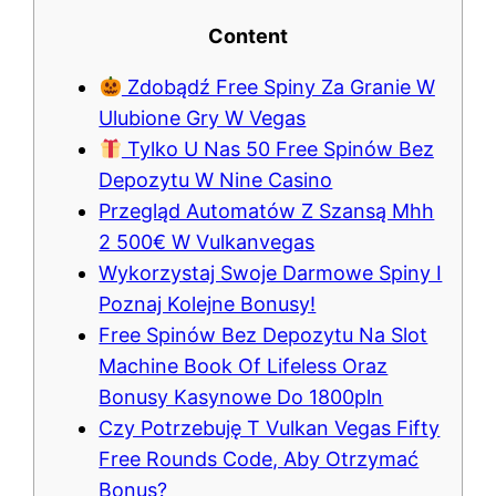
Content
Zdobądź Free Spiny Za Granie W
Ulubione Gry W Vegas
Tylko U Nas 50 Free Spinów Bez
Depozytu W Nine Casino
Przegląd Automatów Z Szansą Mhh
2 500€ W Vulkanvegas
Wykorzystaj Swoje Darmowe Spiny I
Poznaj Kolejne Bonusy!
Free Spinów Bez Depozytu Na Slot
Machine Book Of Lifeless Oraz
Bonusy Kasynowe Do 1800pln
Czy Potrzebuję T Vulkan Vegas Fifty
Free Rounds Code, Aby Otrzymać
Bonus?