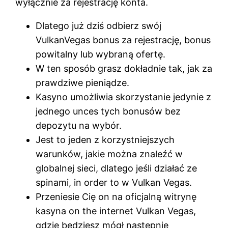
wyłącznie za rejestrację konta.
Dlatego już dziś odbierz swój
VulkanVegas bonus za rejestrację, bonus
powitalny lub wybraną ofertę.
W ten sposób grasz dokładnie tak, jak za
prawdziwe pieniądze.
Kasyno umożliwia skorzystanie jedynie z
jednego unces tych bonusów bez
depozytu na wybór.
Jest to jeden z korzystniejszych
warunków, jakie można znaleźć w
globalnej sieci, dlatego jeśli działać ze
spinami, in order to w Vulkan Vegas.
Przeniesie Cię on na oficjalną witrynę
kasyna on the internet Vulkan Vegas,
gdzie będziesz mógł następnie