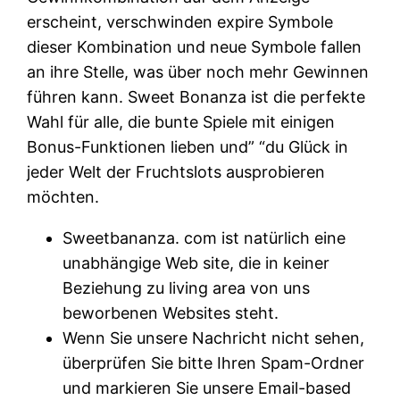
erscheint, verschwinden expire Symbole
dieser Kombination und neue Symbole fallen
an ihre Stelle, was über noch mehr Gewinnen
führen kann. Sweet Bonanza ist die perfekte
Wahl für alle, die bunte Spiele mit einigen
Bonus-Funktionen lieben und” “du Glück in
jeder Welt der Fruchtslots ausprobieren
möchten.
Sweetbananza. com ist natürlich eine
unabhängige Web site, die in keiner
Beziehung zu living area von uns
beworbenen Websites steht.
Wenn Sie unsere Nachricht nicht sehen,
überprüfen Sie bitte Ihren Spam-Ordner
und markieren Sie unsere Email-based