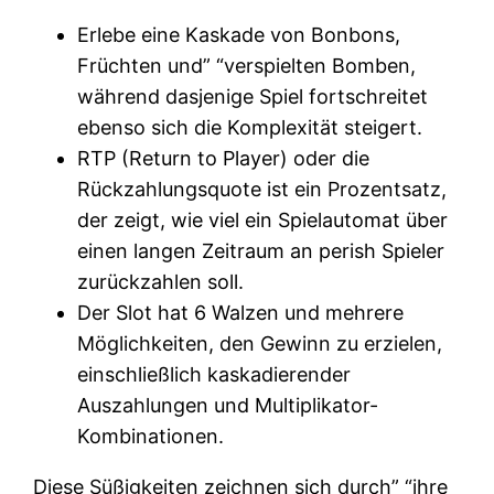
Erlebe eine Kaskade von Bonbons,
Früchten und” “verspielten Bomben,
während dasjenige Spiel fortschreitet
ebenso sich die Komplexität steigert.
RTP (Return to Player) oder die
Rückzahlungsquote ist ein Prozentsatz,
der zeigt, wie viel ein Spielautomat über
einen langen Zeitraum an perish Spieler
zurückzahlen soll.
Der Slot hat 6 Walzen und mehrere
Möglichkeiten, den Gewinn zu erzielen,
einschließlich kaskadierender
Auszahlungen und Multiplikator-
Kombinationen.
Diese Süßigkeiten zeichnen sich durch” “ihre