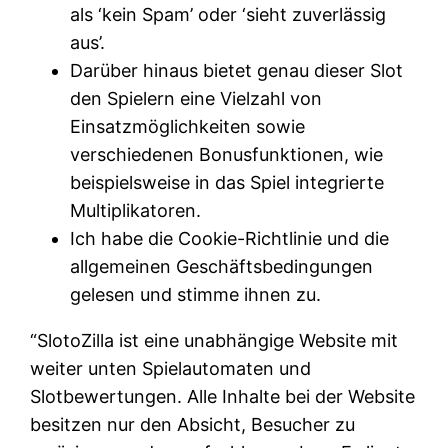
als ‘kein Spam’ oder ‘sieht zuverlässig
aus’.
Darüber hinaus bietet genau dieser Slot
den Spielern eine Vielzahl von
Einsatzmöglichkeiten sowie
verschiedenen Bonusfunktionen, wie
beispielsweise in das Spiel integrierte
Multiplikatoren.
Ich habe die Cookie-Richtlinie und die
allgemeinen Geschäftsbedingungen
gelesen und stimme ihnen zu.
“SlotoZilla ist eine unabhängige Website mit
weiter unten Spielautomaten und
Slotbewertungen. Alle Inhalte bei der Website
besitzen nur den Absicht, Besucher zu