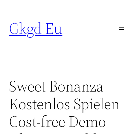
Skip
to
Gkgd Eu
content
Sweet Bonanza
Kostenlos Spielen
Cost-free Demo