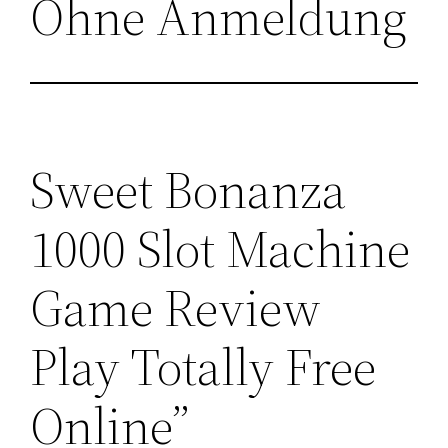
Ohne Anmeldung
Sweet Bonanza
1000 Slot Machine
Game Review
Play Totally Free
Online”