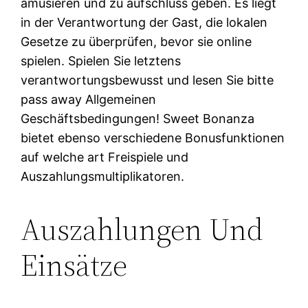
amüsieren und zu aufschluss geben. Es liegt
in der Verantwortung der Gast, die lokalen
Gesetze zu überprüfen, bevor sie online
spielen. Spielen Sie letztens
verantwortungsbewusst und lesen Sie bitte
pass away Allgemeinen
Geschäftsbedingungen! Sweet Bonanza
bietet ebenso verschiedene Bonusfunktionen
auf welche art Freispiele und
Auszahlungsmultiplikatoren.
Auszahlungen Und
Einsätze