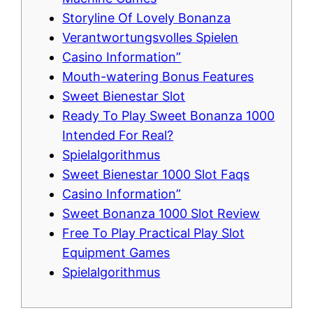
Storyline Of Lovely Bonanza
Verantwortungsvolles Spielen
Casino Information”
Mouth-watering Bonus Features
Sweet Bienestar Slot
Ready To Play Sweet Bonanza 1000
Intended For Real?
Spielalgorithmus
Sweet Bienestar 1000 Slot Faqs
Casino Information”
Sweet Bonanza 1000 Slot Review
Free To Play Practical Play Slot
Equipment Games
Spielalgorithmus