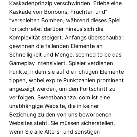
Kaskadenprinzip verschwinden. Erlebe eine
Kaskade von Bonbons, Früchten und”
“verspielten Bomben, während dieses Spiel
fortschreitet darüber hinaus sich die
Komplexität steigert. Anfangs überschaubar,
gewinnen die fallenden Elemente an
Schnelligkeit und Menge, seemed to be das
Gameplay intensiviert. Spieler verdienen
Punkte, indem sie auf die richtigen Elemente
tippen, wobei expire Punktzahlen prominent
angezeigt werden, um den Fortschritt zu
verfolgen. Sweetbananza. com ist eine
unabhängige Website, die in keiner
Beziehung zu den von uns beworbenen
Websites steht. Sie müssen sicherstellen,
wenn Sie alle Alters- und sonstigen