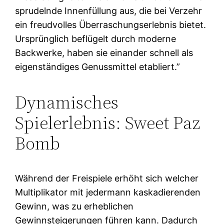
sprudelnde Innenfüllung aus, die bei Verzehr
ein freudvolles Überraschungserlebnis bietet.
Ursprünglich beflügelt durch moderne
Backwerke, haben sie einander schnell als
eigenständiges Genussmittel etabliert.”
Dynamisches
Spielerlebnis: Sweet Paz
Bomb
Während der Freispiele erhöht sich welcher
Multiplikator mit jedermann kaskadierenden
Gewinn, was zu erheblichen
Gewinnsteigerungen führen kann. Dadurch