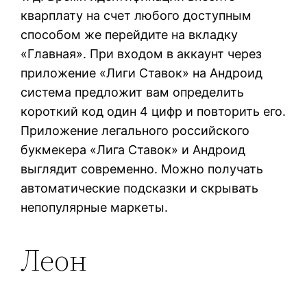
кварплату на счет любого доступным
способом же перейдите на вкладку
«Главная». При входом в аккаунт через
приложение «Лиги Ставок» на Андроид
система предложит вам определить
короткий код один 4 цифр и повторить его.
Приложение легального российского
букмекера «Лига Ставок» и Андроид
выглядит современно. Можно получать
автоматические подсказки и скрывать
непопулярные маркеты.
Леон