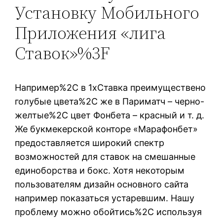
Установку Мобильного
Приложения «лига
Ставок»%3F
Например%2C в 1хСтавка преимуществено
голубые цвета%2C же в Париматч – черно-
желтые%2C цвет Фонбета – красный и т. д.
Же букмекерской конторе «Марафонбет»
предоставляется широкий спектр
возможностей для ставок на смешанные
единоборства и бокс. Хотя некоторым
пользователям дизайн основного сайта
например показаться устаревшим. Нашу
проблему можно обойтись%2C используя