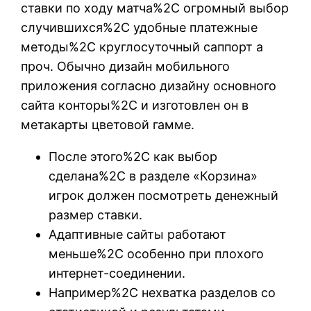
ставки по ходу матча%2C огромный выбор
случившихся%2C удобные платежные
методы%2C круглосуточный саппорт а
проч. Обычно дизайн мобильного
приложения согласно дизайну основного
сайта конторы%2C и изготовлен он в
метакарты цветовой гамме.
После этого%2C как выбор
сделана%2C в разделе «Корзина»
игрок должен посмотреть денежный
размер ставки.
Адаптивные сайты работают
меньше%2C особенно при плохого
интернет-соединении.
Например%2C нехватка разделов со