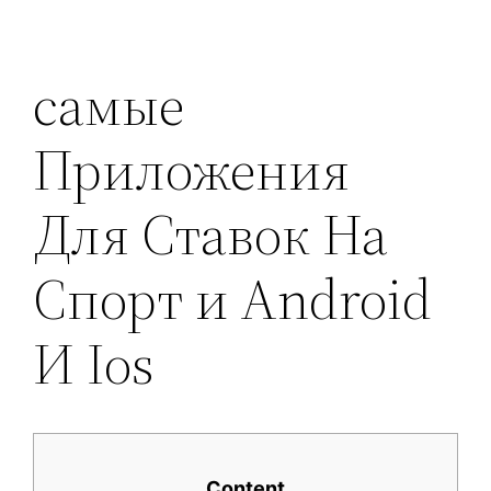
самые
Приложения
Для Ставок На
Спорт и Android
И Ios
Content