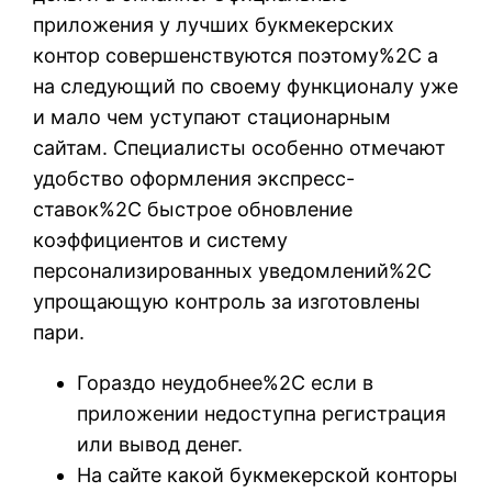
приложения у лучших букмекерских
контор совершенствуются поэтому%2C а
на следующий по своему функционалу уже
и мало чем уступают стационарным
сайтам. Специалисты особенно отмечают
удобство оформления экспресс-
ставок%2C быстрое обновление
коэффициентов и систему
персонализированных уведомлений%2C
упрощающую контроль за изготовлены
пари.
Гораздо неудобнее%2C если в
приложении недоступна регистрация
или вывод денег.
На сайте какой букмекерской конторы