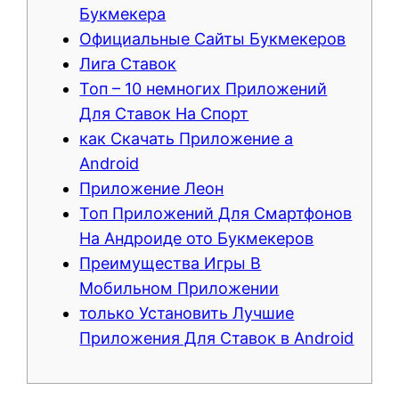
Букмекера
Официальные Сайты Букмекеров
Лига Ставок
Топ – 10 немногих Приложений
Для Ставок На Спорт
как Скачать Приложение а
Android
Приложение Леон
Топ Приложений Для Смартфонов
На Андроиде ото Букмекеров
Преимущества Игры В
Мобильном Приложении
только Установить Лучшие
Приложения Для Ставок в Android