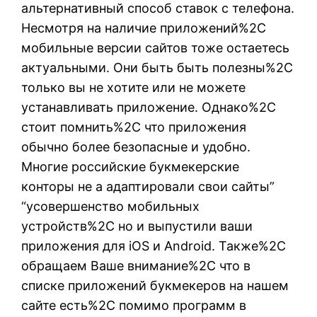
альтернативный способ ставок с телефона.
Несмотря на наличие приложений%2C
мобильные версии сайтов тоже остаетесь
актуальными. Они быть быть полезны%2C
только вы не хотите или не можете
устанавливать приложение. Однако%2C
стоит помнить%2C что приложения
обычно более безопасные и удобно.
Многие российские букмекерские
конторы не а адаптировали свои сайты”
“усовершенство мобильных
устройств%2C но и выпустили ваши
приложения для iOS и Android. Также%2C
обращаем Ваше внимание%2C что в
списке приложений букмекеров на нашем
сайте есть%2C помимо программ в