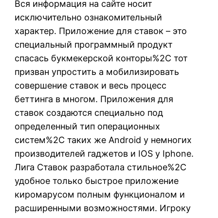
Вся информация на сайте носит
исключительно ознакомительный
характер. Приложение для ставок – это
специальный программный продукт
спасась букмекерской конторы%2C тот
призван упростить а мобилизировать
совершение ставок и весь процесс
беттинга в многом. Приложения для
ставок создаются специально под
определенный тип операционных
систем%2C таких же Android у немногих
производителей гаджетов и IOS у Iphone.
Лига Ставок разработала стильное%2C
удобное только быстрое приложение
киромарусом полным функционалом и
расширенными возможностями. Игроку