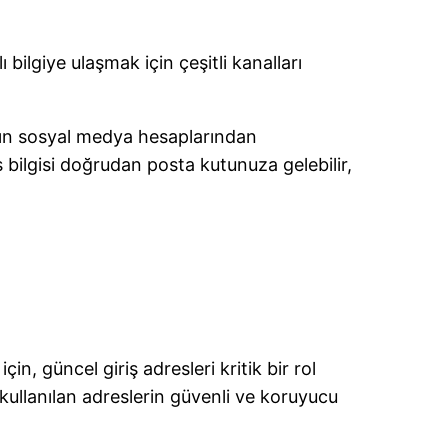
 bilgiye ulaşmak için çeşitli kanalları
Up’ın sosyal medya hesaplarından
s bilgisi doğrudan posta kutunuza gelebilir,
n, güncel giriş adresleri kritik bir rol
kullanılan adreslerin güvenli ve koruyucu