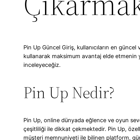
Çıkarma
Pin Up Güncel Giriş, kullanıcıların en güncel
kullanarak maksimum avantaj elde etmenin yol
inceleyeceğiz.
Pin Up Nedir?
Pin Up, online dünyada eğlence ve oyun severl
çeşitliliği ile dikkat çekmektedir. Pin Up, öze
müşteri memnuniyeti ile bilinen platform, gün