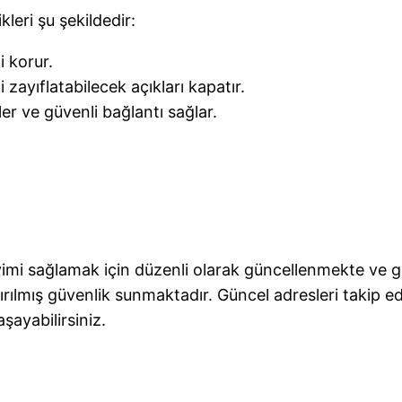
leri şu şekildedir:
i korur.
zayıflatabilecek açıkları kapatır.
ller ve güvenli bağlantı sağlar.
neyimi sağlamak için düzenli olarak güncellenmekte ve 
 artırılmış güvenlik sunmaktadır. Güncel adresleri taki
şayabilirsiniz.