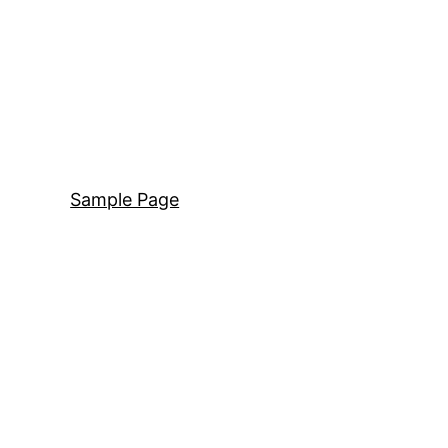
Sample Page