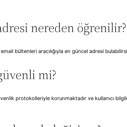
adresi nereden öğrenilir?
ail bültenleri aracılığıyla en güncel adresi bulabilirsi
güvenli mi?
venlik protokolleriyle korunmaktadır ve kullanıcı bilgil