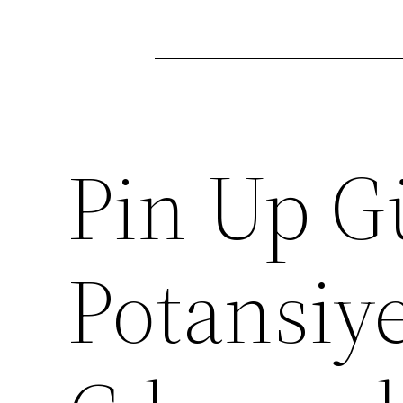
Pin Up G
Potansiye