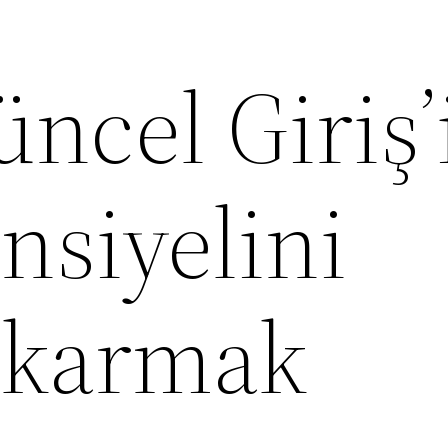
ncel Giriş’
nsiyelini
ıkarmak