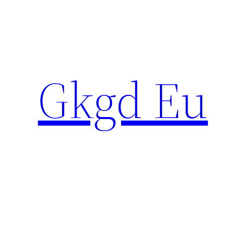
Skip
to
content
Gkgd Eu