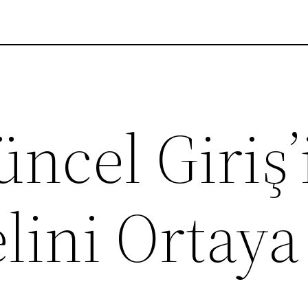
üncel Giriş
lini Ortaya