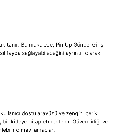
nak tanır. Bu makalede, Pin Up Güncel Giriş
 fayda sağlayabileceğini ayrıntılı olarak
 kullanıcı dostu arayüzü ve zengin içerik
 bir kitleye hitap etmektedir. Güvenilirliği ve
lebilir olmayı amaçlar.