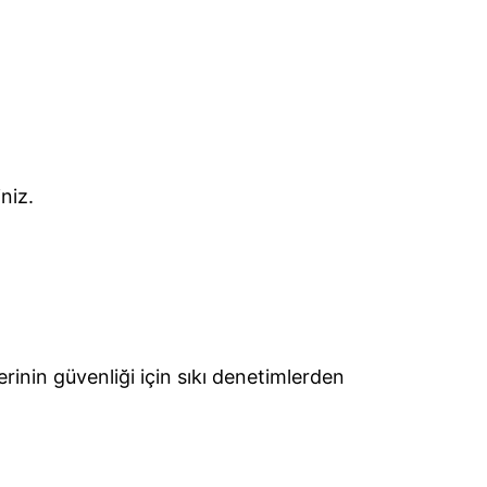
niz.
erinin güvenliği için sıkı denetimlerden