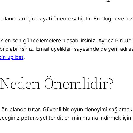
llanıcıları için hayati öneme sahiptir. En doğru ve hızlı
rek en son güncellemelere ulaşabilirsiniz. Ayrıca Pin 
i olabilirsiniz. Email üyelikleri sayesinde de yeni adre
pin up bet
.
 Neden Önemlidir?
 ön planda tutar. Güvenli bir oyun deneyimi sağlamak içi
eceğiniz potansiyel tehditleri minimuma indirmek için 