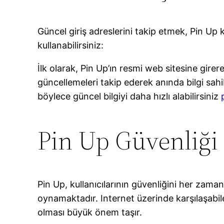
Güncel giriş adreslerini takip etmek, Pin Up ku
kullanabilirsiniz:
İlk olarak, Pin Up’ın resmi web sitesine gire
güncellemeleri takip ederek anında bilgi sahib
böylece güncel bilgiyi daha hızlı alabilirsiniz
Pin Up Güvenliği
Pin Up, kullanıcılarının güvenliğini her zaman
oynamaktadır. Internet üzerinde karşılaşabil
olması büyük önem taşır.