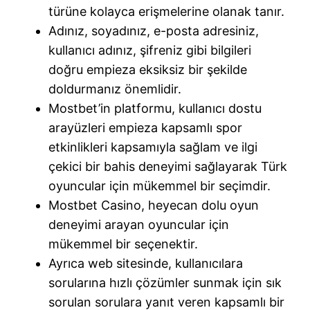
türüne kolayca erişmelerine olanak tanır.
Adınız, soyadınız, e-posta adresiniz,
kullanıcı adınız, şifreniz gibi bilgileri
doğru empieza eksiksiz bir şekilde
doldurmanız önemlidir.
Mostbet’in platformu, kullanıcı dostu
arayüzleri empieza kapsamlı spor
etkinlikleri kapsamıyla sağlam ve ilgi
çekici bir bahis deneyimi sağlayarak Türk
oyuncular için mükemmel bir seçimdir.
Mostbet Casino, heyecan dolu oyun
deneyimi arayan oyuncular için
mükemmel bir seçenektir.
Ayrıca web sitesinde, kullanıcılara
sorularına hızlı çözümler sunmak için sık
sorulan sorulara yanıt veren kapsamlı bir