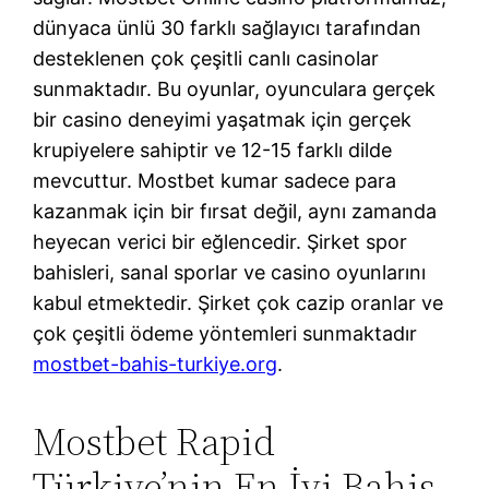
dünyaca ünlü 30 farklı sağlayıcı tarafından
desteklenen çok çeşitli canlı casinolar
sunmaktadır. Bu oyunlar, oyunculara gerçek
bir casino deneyimi yaşatmak için gerçek
krupiyelere sahiptir ve 12-15 farklı dilde
mevcuttur. Mostbet kumar sadece para
kazanmak için bir fırsat değil, aynı zamanda
heyecan verici bir eğlencedir. Şirket spor
bahisleri, sanal sporlar ve casino oyunlarını
kabul etmektedir. Şirket çok cazip oranlar ve
çok çeşitli ödeme yöntemleri sunmaktadır
mostbet-bahis-turkiye.org
.
Mostbet Rapid
Türkiye’nin En İyi Bahis