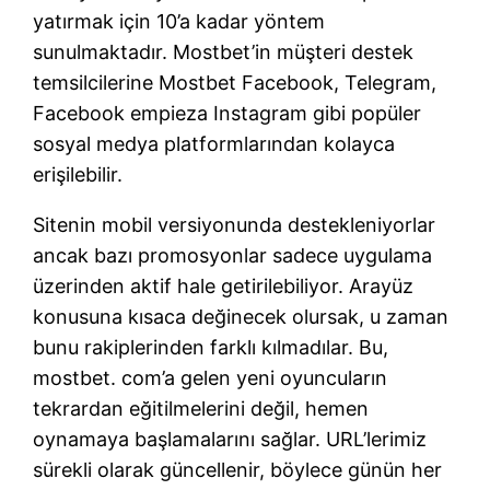
yatırmak için 10’a kadar yöntem
sunulmaktadır. Mostbet’in müşteri destek
temsilcilerine Mostbet Facebook, Telegram,
Facebook empieza Instagram gibi popüler
sosyal medya platformlarından kolayca
erişilebilir.
Sitenin mobil versiyonunda destekleniyorlar
ancak bazı promosyonlar sadece uygulama
üzerinden aktif hale getirilebiliyor. Arayüz
konusuna kısaca değinecek olursak, u zaman
bunu rakiplerinden farklı kılmadılar. Bu,
mostbet. com’a gelen yeni oyuncuların
tekrardan eğitilmelerini değil, hemen
oynamaya başlamalarını sağlar. URL’lerimiz
sürekli olarak güncellenir, böylece günün her