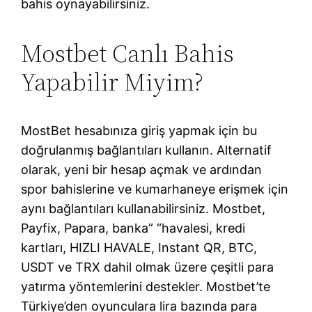
bahis oynayabilirsiniz.
Mostbet Canlı Bahis
Yapabilir Miyim?
MostBet hesabınıza giriş yapmak için bu
doğrulanmış bağlantıları kullanın. Alternatif
olarak, yeni bir hesap açmak ve ardından
spor bahislerine ve kumarhaneye erişmek için
aynı bağlantıları kullanabilirsiniz. Mostbet,
Payfix, Papara, banka” “havalesi, kredi
kartları, HIZLI HAVALE, Instant QR, BTC,
USDT ve TRX dahil olmak üzere çeşitli para
yatırma yöntemlerini destekler. Mostbet’te
Türkiye’den oyunculara lira bazında para