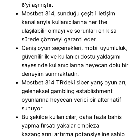
₺’yi aşmıştır.
Mostbet 314, sunduğu çeşitli iletişim
kanallarıyla kullanıcılarına her the
ulaşılabilir olmayı ve sorunları en kısa
sürede çözmeyi garanti eder.
Geniş oyun seçenekleri, mobil uyumluluk,
güvenilirlik ve kullanıcı dostu yaklaşımı
sayesinde kullanıcılarına heyecan dolu bir
deneyim sunmaktadır.
Mostbet 314 TR’deki siber yarış oyunları,
geleneksel gambling establishment
oyunlarına heyecan verici bir alternatif
sunuyor.
Bu şekilde kullanıcılar, daha fazla bahis
yapma fırsatı yakalar empieza
kazançlarını artırma potansiyeline sahip