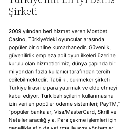
Şirketi
2009 yılından beri hizmet veren Mostbet
Casino, Türkiye’deki oyuncular arasında
popüler bir online kumarhanedir. Güvenlik,
güvenilirlik empieza adil oyun ilkeleri üzerine
kurulu olan hizmetlerimiz, dünya çapında bir
milyondan fazla kullanıcı tarafından tercih
edilebilmektedir. Tabii ki, bukmeker şirketi
Türkiye lirası ile para yatırmak ve elde etmeyi
kabul ediyor. Türk bahisçilerin kullanmasına
izin verilen popüler ödeme sistemleri; PayTM,”
“popüler bankalar, Visa/MasterCard, Skrill ve
Neteller aracılığıyla. Para çekme işlemleri için
genellikle afin de yatırma ile aynı yöntemleri