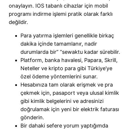
onaylayın. IOS tabanlı cihazlar için mobil
programı indirme işlemi pratik olarak farklı
değildir.
Para yatırma işlemleri genellikle birkaç
dakika içinde tamamlanır, nadir
durumlarda bir” “sewaktu kadar sürebilir.
Platform, banka havalesi, Papara, Skrill,
Neteller ve kripto para gibi Türkiye’ye
özel ödeme yöntemlerini sunar.
Hesabınıza tam olarak erişmek ve pra
çekmek için, pasaport veya ulusal kimlik
gibi kimlik belgelerini ve adresinizi
doğrulamak için yeni bir elektrik faturası
gönderin.
Bir dahaki sefere yorum yaptığımda