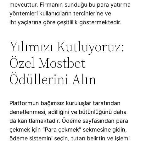
mevcuttur. Firmanın sunduğu bu para yatırma
yöntemleri kullanıcıların tercihlerine ve
ihtiyaçlarına göre çeşitlilik göstermektedir.
Yılımızı Kutluyoruz:
Özel Mostbet
Ödüllerini Alın
Platformun bağımsız kuruluşlar tarafından
denetlenmesi, adilliğini ve bütünlüğünü daha
da kanıtlamaktadır. Ödeme sayfasından para
çekmek için “Para çekmek” sekmesine gidin,
ödeme sistemini seçin, tutarı belirtin ve işlemi