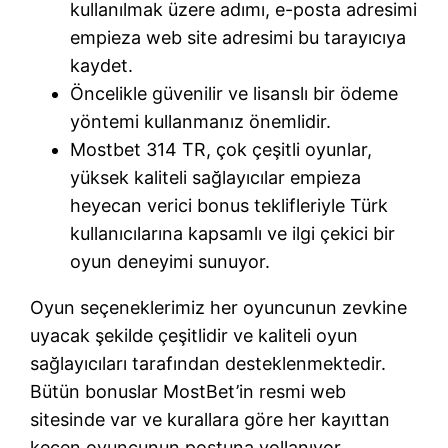
kullanılmak üzere adımı, e-posta adresimi
empieza web site adresimi bu tarayıcıya
kaydet.
Öncelikle güvenilir ve lisanslı bir ödeme
yöntemi kullanmanız önemlidir.
Mostbet 314 TR, çok çeşitli oyunlar,
yüksek kaliteli sağlayıcılar empieza
heyecan verici bonus teklifleriyle Türk
kullanıcılarına kapsamlı ve ilgi çekici bir
oyun deneyimi sunuyor.
Oyun seçeneklerimiz her oyuncunun zevkine
uyacak şekilde çeşitlidir ve kaliteli oyun
sağlayıcıları tarafından desteklenmektedir.
Bütün bonuslar MostBet’in resmi web
sitesinde var ve kurallara göre her kayıttan
keçen oyuncunun postuna yollanıyor.