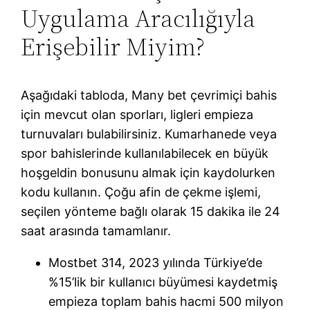
Uygulama Aracılığıyla
Erişebilir Miyim?
Aşağıdaki tabloda, Many bet çevrimiçi bahis
için mevcut olan sporları, ligleri empieza
turnuvaları bulabilirsiniz. Kumarhanede veya
spor bahislerinde kullanılabilecek en büyük
hoşgeldin bonusunu almak için kaydolurken
kodu kullanın. Çoğu afin de çekme işlemi,
seçilen yönteme bağlı olarak 15 dakika ile 24
saat arasında tamamlanır.
Mostbet 314, 2023 yılında Türkiye’de
%15’lik bir kullanıcı büyümesi kaydetmiş
empieza toplam bahis hacmi 500 milyon