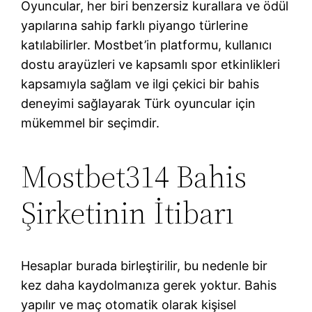
Oyuncular, her biri benzersiz kurallara ve ödül
yapılarına sahip farklı piyango türlerine
katılabilirler. Mostbet’in platformu, kullanıcı
dostu arayüzleri ve kapsamlı spor etkinlikleri
kapsamıyla sağlam ve ilgi çekici bir bahis
deneyimi sağlayarak Türk oyuncular için
mükemmel bir seçimdir.
Mostbet314 Bahis
Şirketinin İtibarı
Hesaplar burada birleştirilir, bu nedenle bir
kez daha kaydolmanıza gerek yoktur. Bahis
yapılır ve maç otomatik olarak kişisel