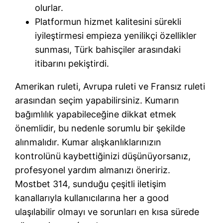
olurlar.
Platformun hizmet kalitesini sürekli
iyileştirmesi empieza yenilikçi özellikler
sunması, Türk bahisçiler arasındaki
itibarını pekiştirdi.
Amerikan ruleti, Avrupa ruleti ve Fransız ruleti
arasından seçim yapabilirsiniz. Kumarın
bağımlılık yapabileceğine dikkat etmek
önemlidir, bu nedenle sorumlu bir şekilde
alınmalıdır. Kumar alışkanlıklarınızın
kontrolünü kaybettiğinizi düşünüyorsanız,
profesyonel yardım almanızı öneririz.
Mostbet 314, sunduğu çeşitli iletişim
kanallarıyla kullanıcılarına her a good
ulaşılabilir olmayı ve sorunları en kısa sürede