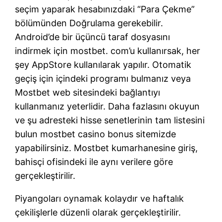
seçim yaparak hesabınızdaki “Para Çekme”
bölümünden Doğrulama gerekebilir.
Android’de bir üçüncü taraf dosyasını
indirmek için mostbet. com’u kullanırsak, her
şey AppStore kullanılarak yapılır. Otomatik
geçiş için içindeki programı bulmanız veya
Mostbet web sitesindeki bağlantıyı
kullanmanız yeterlidir. Daha fazlasını okuyun
ve şu adresteki hisse senetlerinin tam listesini
bulun mostbet casino bonus sitemizde
yapabilirsiniz. Mostbet kumarhanesine giriş,
bahisçi ofisindeki ile aynı verilere göre
gerçekleştirilir.
Piyangoları oynamak kolaydır ve haftalık
çekilişlerle düzenli olarak gerçekleştirilir.