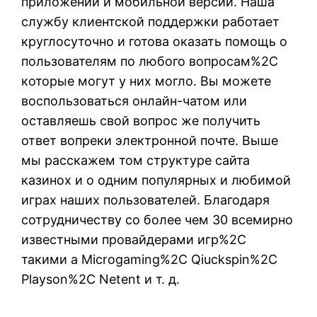
приложении и мобильной версии. Наша
службу клиентской поддержки работает
круглосуточно и готова оказать помощь о
пользователям по любого вопросам%2C
которые могут у них могло. Вы можете
воспользоваться онлайн-чатом или
оставляешь свой вопрос же получить
ответ вопреки электронной почте. Выше
мы расскажем том структуре сайта
казинох и о одним популярных и любимой
играх наших пользователей. Благодаря
сотрудничеству со более чем 30 всемирно
известными провайдерами игр%2C
такими а Microgaming%2C Qiuckspin%2C
Playson%2C Netent и т. д.