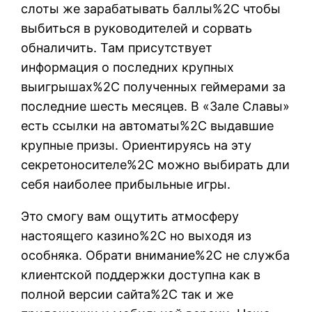
слоты же зарабатывать баллы%2C чтобы
выбиться в руководителей и сорвать
обналичить. Там присутствует
информация о последних крупных
выигрышах%2C полученных геймерами за
последние шесть месяцев. В «Зале Славы»
есть ссылки на автоматы%2C выдавшие
крупные призы. Ориентируясь на эту
секретоносителе%2C можно выбирать дли
себя наиболее прибыльные игры.
Это смогу вам ощутить атмосферу
настоящего казино%2C но выходя из
особняка. Обрати внимание%2C не служба
клиентской поддержки доступна как в
полной версии сайта%2C так и же