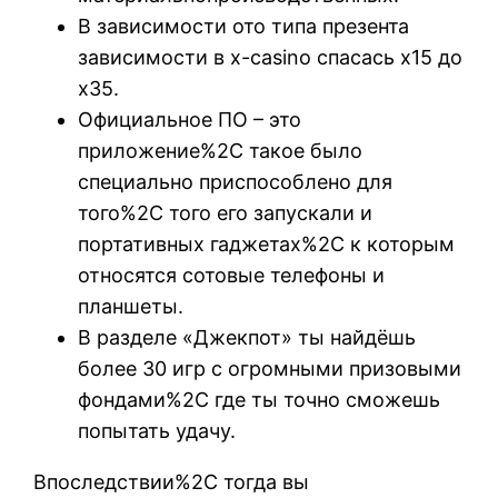
В зависимости ото типа презента
зависимости в x-casino спасась x15 до
x35.
Официальное ПО – это
приложение%2C такое было
специально приспособлено для
того%2C того его запускали и
портативных гаджетах%2C к которым
относятся сотовые телефоны и
планшеты.
В разделе «Джекпот» ты найдёшь
более 30 игр с огромными призовыми
фондами%2C где ты точно сможешь
попытать удачу.
Впоследствии%2C тогда вы