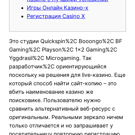
Игры Онлайн Казино-x
Регистрация Casino X
Это студии Quickspin%2C Booongo%2C BF
Gaming%2C Playson%2C 1×2 Gaming%2C
Yggdrasil%2C Microgaming. Так
разработчик%2C ориентирующийся
поскольку на решения для live-казино. Еще
который способ найти сайт-копию – это
вбить наименование казино же
поисковике. Пользователю нужно
сравнить альтернативный веб-ресурс с
оригинальным. Реальными зеркало ничем
только отличается и но запрашивает у
посетительницу повторную регистрацию.