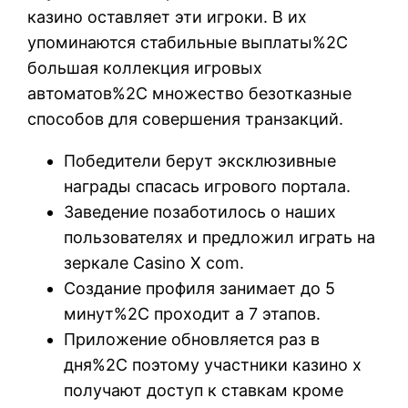
казино оставляет эти игроки. В их
упоминаются стабильные выплаты%2C
большая коллекция игровых
автоматов%2C множество безотказные
способов для совершения транзакций.
Победители берут эксклюзивные
награды спасась игрового портала.
Заведение позаботилось о наших
пользователях и предложил играть на
зеркале Casino X com.
Создание профиля занимает до 5
минут%2C проходит а 7 этапов.
Приложение обновляется раз в
дня%2C поэтому участники казино х
получают доступ к ставкам кроме