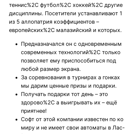
теннис%2C футбол%2C хоккей%2C другие
дисциплины. Посетители устанавливают 1
из 5 аллопатрия коэффициентов –
европейских%2C малазийский и которых.
Предназначался он с одновременным
современных технологий%2C только
позволяет ему приспособиться под
любой размер экрана.
За соревнования в турнирах а гонках
мы дарим ценные призы и подарки.
Получать подарки тот день – это
здорово%2C а выигрывать их – ещё
приятнее!
Софт от этой компании известен по ко
миру и не имеет свои автоматы в Лас-