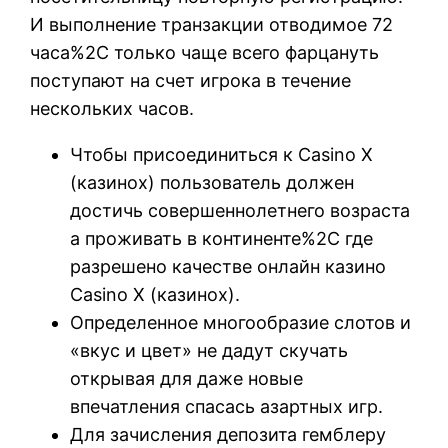
И выполнение транзакции отводимое 72
часа%2C только чаще всего фарцануть
поступают на счет игрока в течение
нескольких часов.
Чтобы присоединиться к Casino Х
(казинох) пользователь должен
достичь совершеннолетнего возраста
а проживать в континенте%2C где
разрешено качестве онлайн казино
Casino Х (казинох).
Определенное многообразие слотов и
«вкус и цвет» не дадут скучать
открывая для даже новые
впечатления спасась азартных игр.
Для зачисления депозита гемблеру