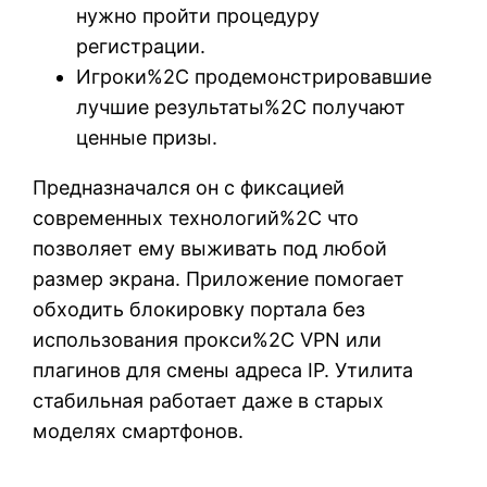
нужно пройти процедуру
регистрации.
Игроки%2C продемонстрировавшие
лучшие результаты%2C получают
ценные призы.
Предназначался он с фиксацией
современных технологий%2C что
позволяет ему выживать под любой
размер экрана. Приложение помогает
обходить блокировку портала без
использования прокси%2C VPN или
плагинов для смены адреса IP. Утилита
стабильная работает даже в старых
моделях смартфонов.