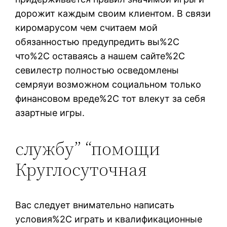
дорожит каждым своим клиентом. В связи
киромарусом чем считаем мой
обязанностью предупредить вы%2C
что%2C оставаясь а нашем сайте%2C
севилестр полностью осведомлены
семряуи возможном социальном только
финансовом вреде%2C тот влекут за себя
азартные игры.
службу” “помощи
Круглосуточная
Вас следует внимательно написать
условия%2C играть и квалификационные