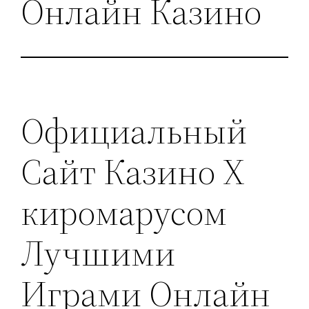
Онлайн Казино
Официальный
Сайт Казино Х
киромарусом
Лучшими
Играми Онлайн