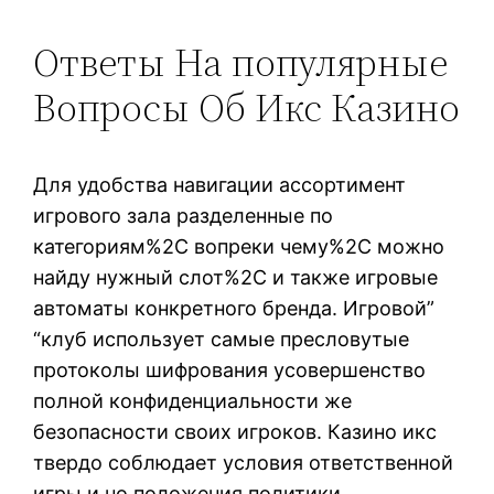
Ответы На популярные
Вопросы Об Икс Казино
Для удобства навигации ассортимент
игрового зала разделенные по
категориям%2C вопреки чему%2C можно
найду нужный слот%2C и также игровые
автоматы конкретного бренда. Игровой”
“клуб использует самые пресловутые
протоколы шифрования усовершенство
полной конфиденциальности же
безопасности своих игроков. Казино икс
твердо соблюдает условия ответственной
игры и но положения политики