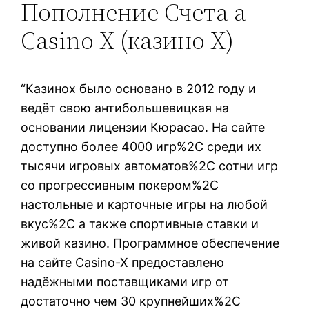
Пополнение Счета а
Casino X (казино Х)
“Казинох было основано в 2012 году и
ведёт свою антибольшевицкая на
основании лицензии Кюрасао. На сайте
доступно более 4000 игр%2C среди их
тысячи игровых автоматов%2C сотни игр
со прогрессивным покером%2C
настольные и карточные игры на любой
вкус%2C а также спортивные ставки и
живой казино. Программное обеспечение
на сайте Casino-X предоставлено
надёжными поставщиками игр от
достаточно чем 30 крупнейших%2C