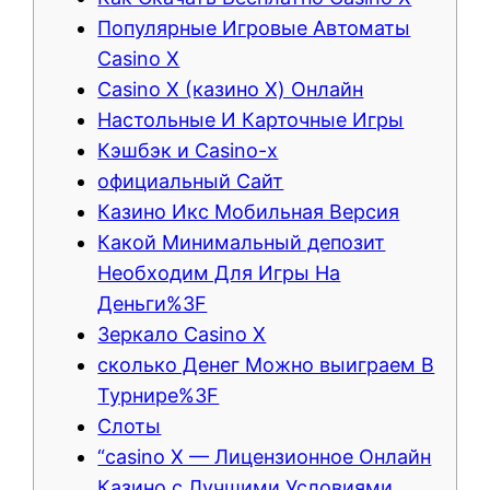
Популярные Игровые Автоматы
Casino X
Casino X (казино Х) Онлайн
Настольные И Карточные Игры
Кэшбэк и Casino-x
официальный Сайт
Казино Икс Мобильная Версия
Какой Минимальный депозит
Необходим Для Игры На
Деньги%3F
Зеркало Casino X
сколько Денег Можно выиграем В
Турнире%3F
Слоты
“casino X — Лицензионное Онлайн
Казино с Лучшими Условиями