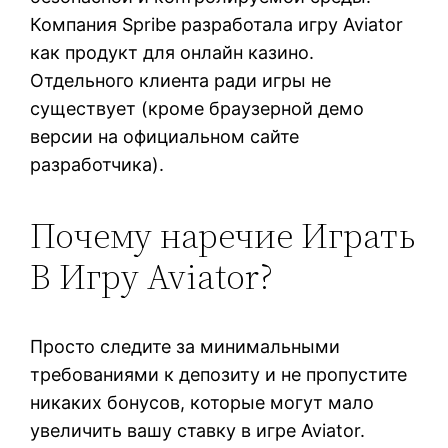
Компания Spribe разработала игру Aviator
как продукт для онлайн казино.
Отдельного клиента ради игры не
существует (кроме браузерной демо
версии на официальном сайте
разработчика).
Почему наречие Играть
В Игру Aviator?
Просто следите за минимальными
требованиями к депозиту и не пропустите
никаких бонусов, которые могут мало
увеличить вашу ставку в игре Aviator.