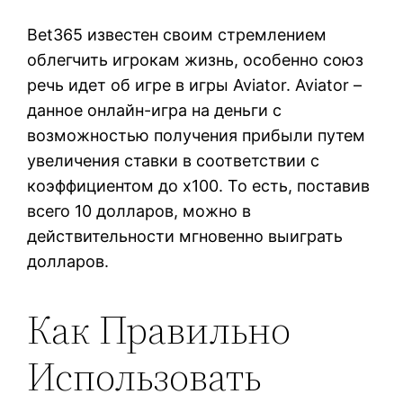
Bet365 известен своим стремлением
облегчить игрокам жизнь, особенно союз
речь идет об игре в игры Aviator. Aviator –
данное онлайн-игра на деньги с
возможностью получения прибыли путем
увеличения ставки в соответствии с
коэффициентом до х100. То есть, поставив
всего 10 долларов, можно в
действительности мгновенно выиграть
долларов.
Как Правильно
Использовать