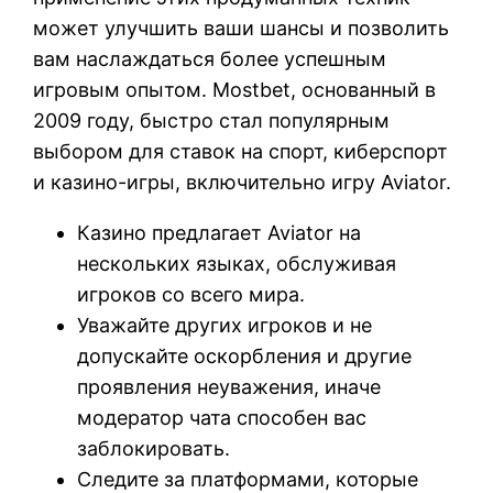
может улучшить ваши шансы и позволить
вам наслаждаться более успешным
игровым опытом. Mostbet, основанный в
2009 году, быстро стал популярным
выбором для ставок на спорт, киберспорт
и казино-игры, включительно игру Aviator.
Казино предлагает Aviator на
нескольких языках, обслуживая
игроков со всего мира.
Уважайте других игроков и не
допускайте оскорбления и другие
проявления неуважения, иначе
модератор чата способен вас
заблокировать.
Следите за платформами, которые