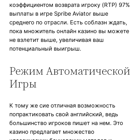
коэффициентом возврата игроку (RTP) 97%
выплаты в игре Spribe Aviator выше
среднего по отрасли. Есть соблазн ждать,
пока множитель онлайн казино вы можете
не взлетит выше, увеличивая ваш
потенциальный выигрыш.
Режим Автоматической
Игры
К тому же сие отличная возможность
попрактиковать свой английский, ведь
большинство игроков пишет на нем. Это
казино предлагает множество