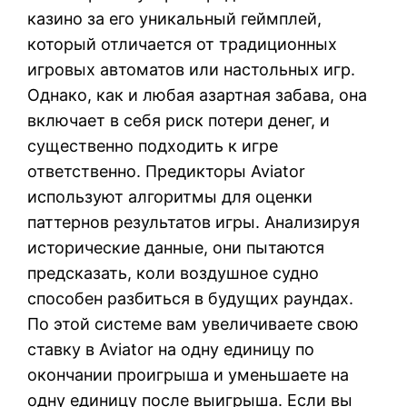
казино за его уникальный геймплей,
который отличается от традиционных
игровых автоматов или настольных игр.
Однако, как и любая азартная забава, она
включает в себя риск потери денег, и
существенно подходить к игре
ответственно. Предикторы Aviator
используют алгоритмы для оценки
паттернов результатов игры. Анализируя
исторические данные, они пытаются
предсказать, коли воздушное судно
способен разбиться в будущих раундах.
По этой системе вам увеличиваете свою
ставку в Aviator на одну единицу по
окончании проигрыша и уменьшаете на
одну единицу после выигрыша. Если вы