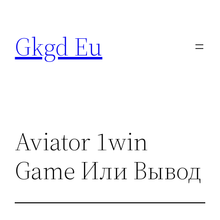
Skip
to
Gkgd Eu
content
Aviator 1win
Game Или Вывод