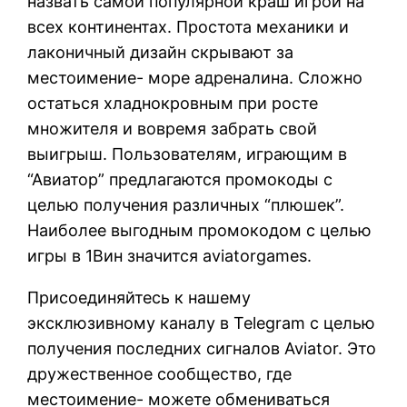
назвать самой популярной краш игрой на
всех континентах. Простота механики и
лаконичный дизайн скрывают за
местоимение- море адреналина. Сложно
остаться хладнокровным при росте
множителя и вовремя забрать свой
выигрыш. Пользователям, играющим в
“Авиатор” предлагаются промокоды с
целью получения различных “плюшек”.
Наиболее выгодным промокодом с целью
игры в 1Вин значится aviatorgames.
Присоединяйтесь к нашему
эксклюзивному каналу в Telegram с целью
получения последних сигналов Aviator. Это
дружественное сообщество, где
местоимение- можете обмениваться