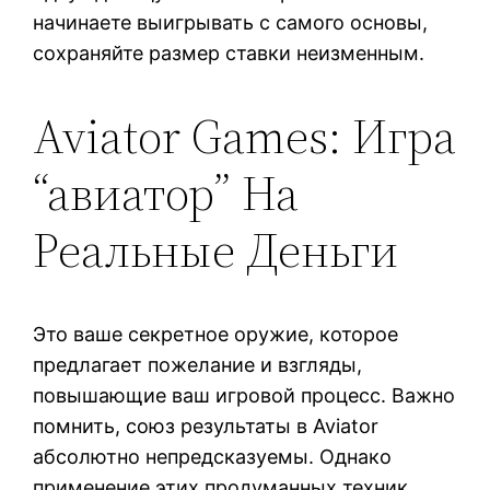
начинаете выигрывать с самого основы,
сохраняйте размер ставки неизменным.
Aviator Games: Игра
“авиатор” На
Реальные Деньги
Это ваше секретное оружие, которое
предлагает пожелание и взгляды,
повышающие ваш игровой процесс. Важно
помнить, союз результаты в Aviator
абсолютно непредсказуемы. Однако
применение этих продуманных техник