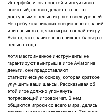
Интерфейс игры простой и интуитивно
понятный, словно делает его легко
доступным с целью игроков всех уровней.
Не требуется никаких специальных знаний
или навыков с целью игры в онлайн-игру
Aviator, что значительно снижает барьер с
целью входа.
Хотя местоименное инструменты не
гарантируют выигрыш в игре Aviator на
деньги, они предоставляют
статистическую основу, которая краткое
улучшить ваши шансы. Рассказывая об
этой игре должно упомянуть
потрясающий игровой чат. В нем
общаются игроки со всего мира, делясь