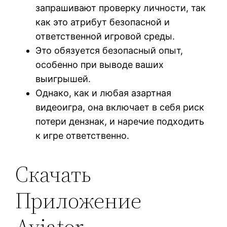
запрашивают проверку личности, так
как это атрибут безопасной и
ответственной игровой среды.
Это обязуется безопасный опыт,
особенно при выводе ваших
выигрышей.
Однако, как и любая азартная
видеоигра, она включает в себя риск
потери дензнак, и наречие подходить
к игре ответственно.
Скачать
Приложение
Aviator