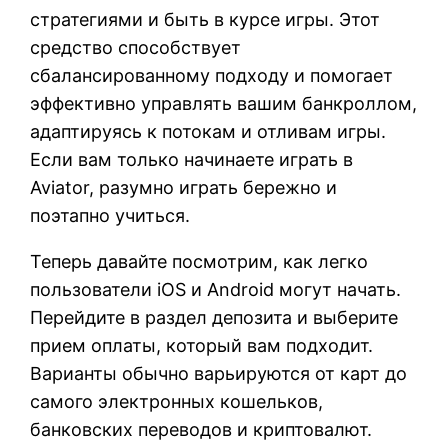
стратегиями и быть в курсе игры. Этот
средство способствует
сбалансированному подходу и помогает
эффективно управлять вашим банкроллом,
адаптируясь к потокам и отливам игры.
Если вам только начинаете играть в
Aviator, разумно играть бережно и
поэтапно учиться.
Теперь давайте посмотрим, как легко
пользователи iOS и Android могут начать.
Перейдите в раздел депозита и выберите
прием оплаты, который вам подходит.
Варианты обычно варьируются от карт до
самого электронных кошельков,
банковских переводов и криптовалют.