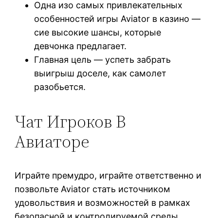
Одна изо самых привлекательных
особенностей игры Aviator в казино —
сие высокие шансы, которые
девчонка предлагает.
Главная цель — успеть забрать
выигрыш доселе, как самолет
разобьется.
Чат Игроков В
Авиаторе
Играйте премудро, играйте ответственно и
позвольте Aviator стать источником
удовольствия и возможностей в рамках
безопасной и контролируемой среды.