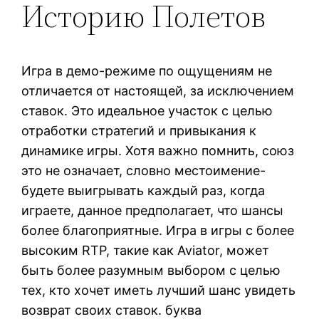
Историю Полетов
Игра в демо-режиме по ощущениям не
отличается от настоящей, за исключением
ставок. Это идеальное участок с целью
отработки стратегий и привыкания к
динамике игры. Хотя важно помнить, союз
это не означает, словно местоимение-
будете выигрывать каждый раз, когда
играете, данное предполагает, что шансы
более благоприятные. Игра в игры с более
высоким RTP, такие как Aviator, может
быть более разумным выбором с целью
тех, кто хочет иметь лучший шанс увидеть
возврат своих ставок. буква