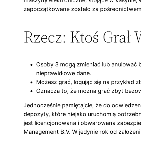
maszyny elektroniczne, stojące w kasynie, 
zapoczątkowane zostało za pośrednictwem N
Rzecz: Ktoś Grał 
Osoby 3 mogą zmieniać lub anulować b
nieprawidłowe dane.
Możesz grać, logując się na przykład 
Oznacza to, że można grać zbyt bezow
Jednocześnie pamiętajcie, że do odwiedzenia
depozyty, które niejako uruchomią potrzeb
jest licencjonowana i obwarowana zabezpiecz
Management B.V. W jedynie rok od założen