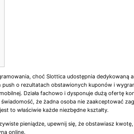
ramowania, choć Slottica udostępnia dedykowaną ap
 push o rezultatach obstawionych kuponów i wygran
mobilnej. Działa fachowo i dysponuje dużą ofertę ko
eć świadomość, że żadna osoba nie zaakceptować za
jest to właściwie każde niezbędne kształty.
zywiste pieniądze, upewnij się, że obstawiasz kwotę, 
na online.