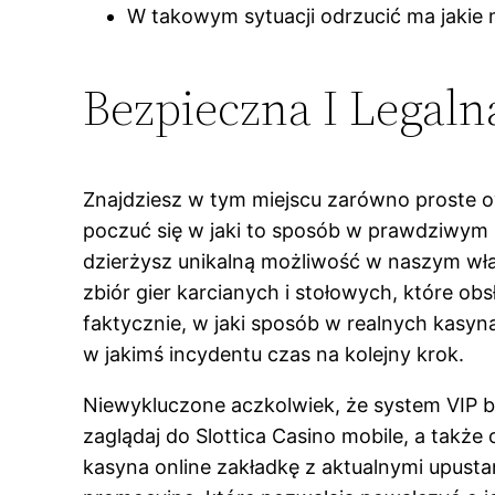
W takowym sytuacji odrzucić ma jakie 
Bezpieczna I Legal
Znajdziesz w tym miejscu zarówno proste 
poczuć się w jaki to sposób w prawdziwym 
dzierżysz unikalną możliwość w naszym wł
zbiór gier karcianych i stołowych, które ob
faktycznie, w jaki sposób w realnych kasy
w jakimś incydentu czas na kolejny krok.
Niewykluczone aczkolwiek, że system VIP będ
zaglądaj do Slottica Casino mobile, a takż
kasyna online zakładkę z aktualnymi upust