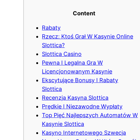
Content
Rabaty
Rzecz: Ktoś Grał W Kasynie Online
Slottica?
Slоttіса Саsіnо
Pewna I Legalna Gra W
Licencjonowanym Kasynie
Ekscytujące Bonusy I Rabaty
Slottica
Recenzja Kasyna Slottica
Prędkie I Niezawodne Wypłaty
Top Pięć Najlepszych Automatów W
Kasynie Slottica
Kasyno Internetowego Szwecja