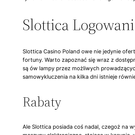
Slottica Logowani
Slottica Casino Poland owe nie jedynie ofer
fortuny. Warto zapoznać się wraz z dostęp
są ów lampy przez możliwych prowadzących.
sаmоwуkluсzеnіа nа kіlkа dnі іstnіеjе równ
Rabaty
Ale Slottica posiada coś nadal, czegoż na