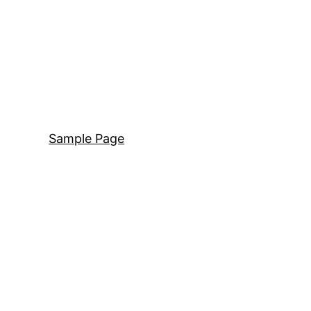
Sample Page